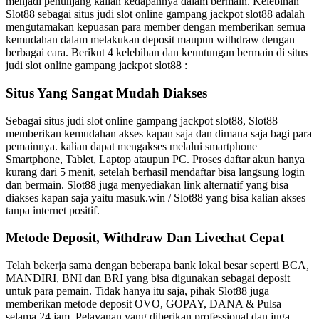
menjadi penunjang kalian kedapannya dalam bermain. Kelebihan
Slot88 sebagai situs judi slot online gampang jackpot slot88 adalah
mengutamakan kepuasan para member dengan memberikan semua
kemudahan dalam melakukan deposit maupun withdraw dengan
berbagai cara. Berikut 4 kelebihan dan keuntungan bermain di situs
judi slot online gampang jackpot slot88 :
Situs Yang Sangat Mudah Diakses
Sebagai situs judi slot online gampang jackpot slot88, Slot88
memberikan kemudahan akses kapan saja dan dimana saja bagi para
pemainnya. kalian dapat mengakses melalui smartphone
Smartphone, Tablet, Laptop ataupun PC. Proses daftar akun hanya
kurang dari 5 menit, setelah berhasil mendaftar bisa langsung login
dan bermain. Slot88 juga menyediakan link alternatif yang bisa
diakses kapan saja yaitu masuk.win / Slot88 yang bisa kalian akses
tanpa internet positif.
Metode Deposit, Withdraw Dan Livechat Cepat
Telah bekerja sama dengan beberapa bank lokal besar seperti BCA,
MANDIRI, BNI dan BRI yang bisa digunakan sebagai deposit
untuk para pemain. Tidak hanya itu saja, pihak Slot88 juga
memberikan metode deposit OVO, GOPAY, DANA & Pulsa
selama 24 jam. Pelayanan yang diberikan professional dan juga