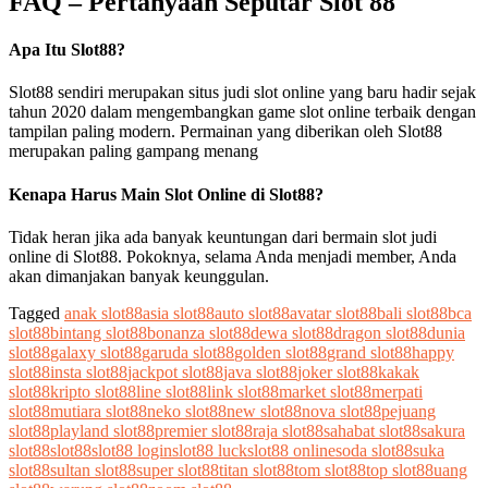
FAQ – Pertanyaan Seputar Slot 88
Apa Itu Slot88?
Slot88 sendiri merupakan situs judi slot online yang baru hadir sejak
tahun 2020 dalam mengembangkan game slot online terbaik dengan
tampilan paling modern. Permainan yang diberikan oleh Slot88
merupakan paling gampang menang
Kenapa Harus Main Slot Online di Slot88?
Tidak heran jika ada banyak keuntungan dari bermain slot judi
online di Slot88. Pokoknya, selama Anda menjadi member, Anda
akan dimanjakan banyak keunggulan.
Tagged
anak slot88
asia slot88
auto slot88
avatar slot88
bali slot88
bca
slot88
bintang slot88
bonanza slot88
dewa slot88
dragon slot88
dunia
slot88
galaxy slot88
garuda slot88
golden slot88
grand slot88
happy
slot88
insta slot88
jackpot slot88
java slot88
joker slot88
kakak
slot88
kripto slot88
line slot88
link slot88
market slot88
merpati
slot88
mutiara slot88
neko slot88
new slot88
nova slot88
pejuang
slot88
playland slot88
premier slot88
raja slot88
sahabat slot88
sakura
slot88
slot88
slot88 login
slot88 luck
slot88 online
soda slot88
suka
slot88
sultan slot88
super slot88
titan slot88
tom slot88
top slot88
uang