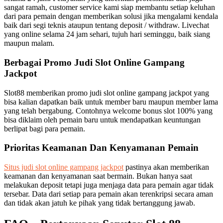
sangat ramah, customer service kami siap membantu setiap keluhan
dari para pemain dengan memberikan solusi jika mengalami kendala
baik dari segi teknis ataupun tentang deposit / withdraw. Livechat
yang online selama 24 jam sehari, tujuh hari seminggu, baik siang
maupun malam.
Berbagai Promo Judi Slot Online Gampang
Jackpot
Slot88 memberikan promo judi slot online gampang jackpot yang
bisa kalian dapatkan baik untuk member baru maupun member lama
yang telah bergabung. Contohnya welcome bonus slot 100% yang
bisa diklaim oleh pemain baru untuk mendapatkan keuntungan
berlipat bagi para pemain.
Prioritas Keamanan Dan Kenyamanan Pemain
Situs judi slot online gampang jackpot
pastinya akan memberikan
keamanan dan kenyamanan saat bermain. Bukan hanya saat
melakukan deposit tetapi juga menjaga data para pemain agar tidak
tersebar. Data dari setiap para pemain akan terenkripsi secara aman
dan tidak akan jatuh ke pihak yang tidak bertanggung jawab.