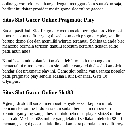
online gacor indonesia hanya dengan menggunakan satu akun saja,
berikut ini daftar provider mesin game slot online gacor :
Situs Slot Gacor Online Pragmatic Play
Sudah pasti Judi Slot Pragmatic memuncaki peringkat provider slot
nomor 1, karena fitur yang di sediakan oleh pragmatic play sendiri
berupa demo slot dan memiliki winrate tertinggi. Sehingga anda bisa
mencoba bermain terlebih dahulu sebelum bertaruh dengan saldo
pada akun anda.
Kami bisa jamin kalau kalian akan lebih mudah menang dan
mengetahui ritme permainan slot online yang telah disediakan oleh
bandar slot pragmatic play ini. Game slot online yang sangat populer
pada pragmatic play sendiri adalah Fruit Bonanza, Gate Of
Olympus.
Situs Slot Gacor Online Slot88
Agen judi slot88 sudah membuat banyak sekali kejutan untuk
pemain slot online Indonesia dan sudah berhasil memberikan
keuntungan yang sangat besar untuk beberapa player slot88 online
tanah air. Mesin slot88 online yang telah di sediakan oleh slot88 ini
memang sangat gacor untuk dimainkan para pemula, karena fiturnya