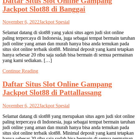
Daftar Situs Slot Online Gampang
Jackpot Slot88 di Banggai
November 6, 2022
Jackpot Spesial
Selamat datang di slot88 yang yakni situs agen judi slot online
paling terpercaya di Indonesia, juga sebagai tempat bermain taruhan
judi online yang aman dan murah hanya bisa anda temukan pada
situs slot online terbaik slot88. Minimal deposit yang kami tetapkan
hanya sebesar 20 ribu saja sudah bisa bermain di semua permainan
yang kami sediakan. […]
Continue Reading
Daftar Situs Slot Online Gampang
Jackpot Slot88 di Pattallassang
November 6, 2022
Jackpot Spesial
Selamat datang di slot88 yang merupakan situs agen judi slot online
paling terpercaya di Indonesia, juga sebagai tempat bermain taruhan
judi online yang aman dan murah hanya bisa anda temukan pada
situs slot online terbaik slot88. Minimal deposit yang kami tetapkan
hanya sebesar 20 ribu saja sudah bisa bermain di semua permainan