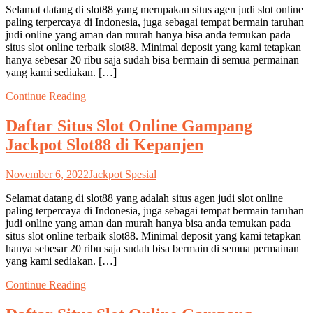
Selamat datang di slot88 yang merupakan situs agen judi slot online
paling terpercaya di Indonesia, juga sebagai tempat bermain taruhan
judi online yang aman dan murah hanya bisa anda temukan pada
situs slot online terbaik slot88. Minimal deposit yang kami tetapkan
hanya sebesar 20 ribu saja sudah bisa bermain di semua permainan
yang kami sediakan. […]
Continue Reading
Daftar Situs Slot Online Gampang
Jackpot Slot88 di Kepanjen
November 6, 2022
Jackpot Spesial
Selamat datang di slot88 yang adalah situs agen judi slot online
paling terpercaya di Indonesia, juga sebagai tempat bermain taruhan
judi online yang aman dan murah hanya bisa anda temukan pada
situs slot online terbaik slot88. Minimal deposit yang kami tetapkan
hanya sebesar 20 ribu saja sudah bisa bermain di semua permainan
yang kami sediakan. […]
Continue Reading