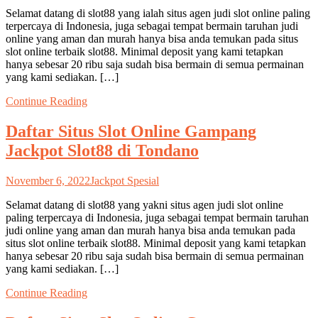
Selamat datang di slot88 yang ialah situs agen judi slot online paling
terpercaya di Indonesia, juga sebagai tempat bermain taruhan judi
online yang aman dan murah hanya bisa anda temukan pada situs
slot online terbaik slot88. Minimal deposit yang kami tetapkan
hanya sebesar 20 ribu saja sudah bisa bermain di semua permainan
yang kami sediakan. […]
Continue Reading
Daftar Situs Slot Online Gampang
Jackpot Slot88 di Tondano
November 6, 2022
Jackpot Spesial
Selamat datang di slot88 yang yakni situs agen judi slot online
paling terpercaya di Indonesia, juga sebagai tempat bermain taruhan
judi online yang aman dan murah hanya bisa anda temukan pada
situs slot online terbaik slot88. Minimal deposit yang kami tetapkan
hanya sebesar 20 ribu saja sudah bisa bermain di semua permainan
yang kami sediakan. […]
Continue Reading