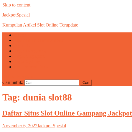
Skip to content
JackpotSpesial
Kumpulan Artikel Slot Online Terupdate
Home
Tips dan Trik Bermain Slot
Agen Slot
Togel Hongkong
Togel Singapura
Togel Sydney
Slot Deposit Pulsa
site mode button
Cari untuk:
Tag:
dunia slot88
Daftar Situs Slot Online Gampang Jackpot 
November 6, 2022
Jackpot Spesial