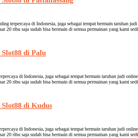
Slot88 di Pattallassang
paling terpercaya di Indonesia, juga sebagai tempat bermain taruhan ju
esar 20 ribu saja sudah bisa bermain di semua permainan yang kami sed
Slot88 di Palu
g terpercaya di Indonesia, juga sebagai tempat bermain taruhan judi onl
esar 20 ribu saja sudah bisa bermain di semua permainan yang kami sed
 Slot88 di Kudus
g terpercaya di Indonesia, juga sebagai tempat bermain taruhan judi onl
esar 20 ribu saja sudah bisa bermain di semua permainan yang kami sed