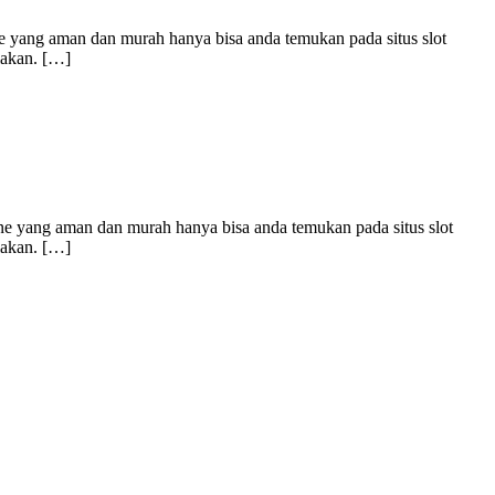
line yang aman dan murah hanya bisa anda temukan pada situs slot
iakan. […]
nline yang aman dan murah hanya bisa anda temukan pada situs slot
iakan. […]