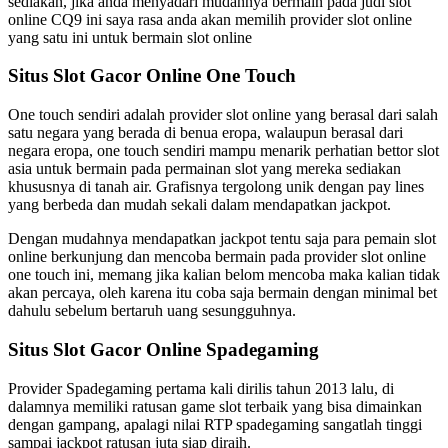
sediakan, jika anda menyadari mudahnya bermain pada judi slot
online CQ9 ini saya rasa anda akan memilih provider slot online
yang satu ini untuk bermain slot online
Situs Slot Gacor Online One Touch
One touch sendiri adalah provider slot online yang berasal dari salah
satu negara yang berada di benua eropa, walaupun berasal dari
negara eropa, one touch sendiri mampu menarik perhatian bettor slot
asia untuk bermain pada permainan slot yang mereka sediakan
khususnya di tanah air. Grafisnya tergolong unik dengan pay lines
yang berbeda dan mudah sekali dalam mendapatkan jackpot.
Dengan mudahnya mendapatkan jackpot tentu saja para pemain slot
online berkunjung dan mencoba bermain pada provider slot online
one touch ini, memang jika kalian belom mencoba maka kalian tidak
akan percaya, oleh karena itu coba saja bermain dengan minimal bet
dahulu sebelum bertaruh uang sesungguhnya.
Situs Slot Gacor Online Spadegaming
Provider Spadegaming pertama kali dirilis tahun 2013 lalu, di
dalamnya memiliki ratusan game slot terbaik yang bisa dimainkan
dengan gampang, apalagi nilai RTP spadegaming sangatlah tinggi
sampai jackpot ratusan juta siap diraih.