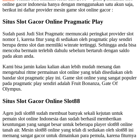
online gacor indonesia hanya dengan menggunakan satu akun saja,
berikut ini daftar provider mesin game slot online gacor :
Situs Slot Gacor Online Pragmatic Play
Sudah pasti Judi Slot Pragmatic memuncaki peringkat provider slot
nomor 1, karena fitur yang di sediakan oleh pragmatic play sendiri
berupa demo slot dan memiliki winrate tertinggi. Sehingga anda bisa
mencoba bermain terlebih dahulu sebelum bertaruh dengan saldo
pada akun anda.
Kami bisa jamin kalau kalian akan lebih mudah menang dan
mengetahui ritme permainan slot online yang telah disediakan oleh
bandar slot pragmatic play ini. Game slot online yang sangat populer
pada pragmatic play sendiri adalah Fruit Bonanza, Gate Of
Olympus.
Situs Slot Gacor Online Slot88
Agen judi slot88 sudah membuat banyak sekali kejutan untuk
pemain slot online Indonesia dan sudah berhasil memberikan
keuntungan yang sangat besar untuk beberapa player slot88 online
tanah air. Mesin slot88 online yang telah di sediakan oleh slot88 ini
memang sangat gacor untuk dimainkan para pemula, karena fiturnya