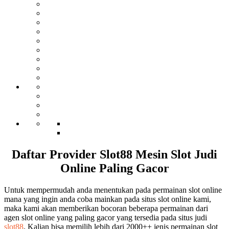
Daftar Provider Slot88 Mesin Slot Judi
Online Paling Gacor
Untuk mempermudah anda menentukan pada permainan slot online
mana yang ingin anda coba mainkan pada situs slot online kami,
maka kami akan memberikan bocoran beberapa permainan dari
agen slot online yang paling gacor yang tersedia pada situs judi
slot88
. Kalian bisa memilih lebih dari 2000++ jenis permainan slot