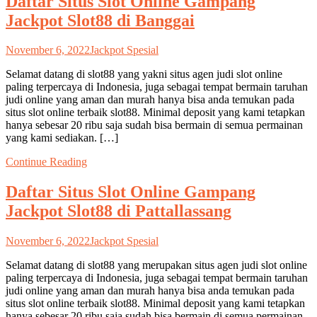
Daftar Situs Slot Online Gampang
Jackpot Slot88 di Banggai
November 6, 2022
Jackpot Spesial
Selamat datang di slot88 yang yakni situs agen judi slot online
paling terpercaya di Indonesia, juga sebagai tempat bermain taruhan
judi online yang aman dan murah hanya bisa anda temukan pada
situs slot online terbaik slot88. Minimal deposit yang kami tetapkan
hanya sebesar 20 ribu saja sudah bisa bermain di semua permainan
yang kami sediakan. […]
Continue Reading
Daftar Situs Slot Online Gampang
Jackpot Slot88 di Pattallassang
November 6, 2022
Jackpot Spesial
Selamat datang di slot88 yang merupakan situs agen judi slot online
paling terpercaya di Indonesia, juga sebagai tempat bermain taruhan
judi online yang aman dan murah hanya bisa anda temukan pada
situs slot online terbaik slot88. Minimal deposit yang kami tetapkan
hanya sebesar 20 ribu saja sudah bisa bermain di semua permainan