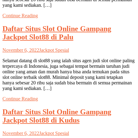
yang kami sediakan. […]
Continue Reading
Daftar Situs Slot Online Gampang
Jackpot Slot88 di Palu
November 6, 2022
Jackpot Spesial
Selamat datang di slot88 yang ialah situs agen judi slot online paling
terpercaya di Indonesia, juga sebagai tempat bermain taruhan judi
online yang aman dan murah hanya bisa anda temukan pada situs
slot online terbaik slot88. Minimal deposit yang kami tetapkan
hanya sebesar 20 ribu saja sudah bisa bermain di semua permainan
yang kami sediakan. […]
Continue Reading
Daftar Situs Slot Online Gampang
Jackpot Slot88 di Kudus
November 6, 2022
Jackpot Spesial