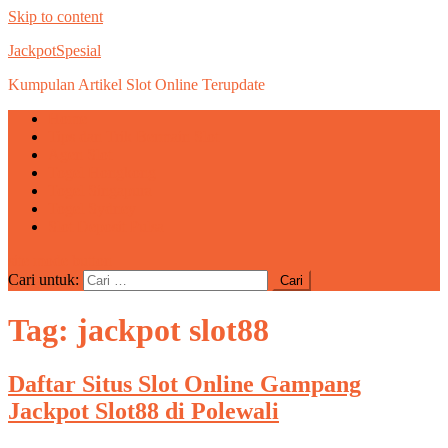
Skip to content
JackpotSpesial
Kumpulan Artikel Slot Online Terupdate
Home
Tips dan Trik Bermain Slot
Agen Slot
Togel Hongkong
Togel Singapura
Togel Sydney
Slot Deposit Pulsa
site mode button
Cari untuk:
Tag:
jackpot slot88
Daftar Situs Slot Online Gampang
Jackpot Slot88 di Polewali