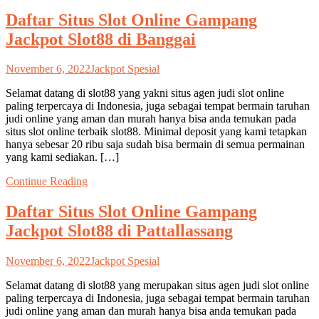
Daftar Situs Slot Online Gampang
Jackpot Slot88 di Banggai
November 6, 2022
Jackpot Spesial
Selamat datang di slot88 yang yakni situs agen judi slot online
paling terpercaya di Indonesia, juga sebagai tempat bermain taruhan
judi online yang aman dan murah hanya bisa anda temukan pada
situs slot online terbaik slot88. Minimal deposit yang kami tetapkan
hanya sebesar 20 ribu saja sudah bisa bermain di semua permainan
yang kami sediakan. […]
Continue Reading
Daftar Situs Slot Online Gampang
Jackpot Slot88 di Pattallassang
November 6, 2022
Jackpot Spesial
Selamat datang di slot88 yang merupakan situs agen judi slot online
paling terpercaya di Indonesia, juga sebagai tempat bermain taruhan
judi online yang aman dan murah hanya bisa anda temukan pada