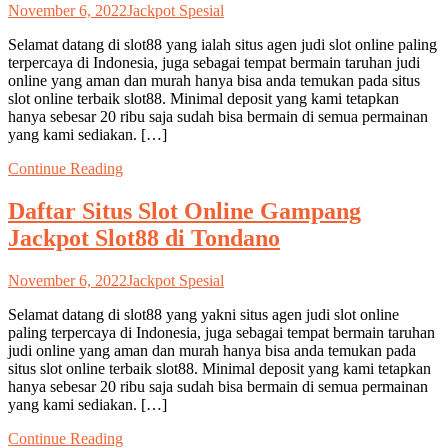
November 6, 2022
Jackpot Spesial
Selamat datang di slot88 yang ialah situs agen judi slot online paling
terpercaya di Indonesia, juga sebagai tempat bermain taruhan judi
online yang aman dan murah hanya bisa anda temukan pada situs
slot online terbaik slot88. Minimal deposit yang kami tetapkan
hanya sebesar 20 ribu saja sudah bisa bermain di semua permainan
yang kami sediakan. […]
Continue Reading
Daftar Situs Slot Online Gampang
Jackpot Slot88 di Tondano
November 6, 2022
Jackpot Spesial
Selamat datang di slot88 yang yakni situs agen judi slot online
paling terpercaya di Indonesia, juga sebagai tempat bermain taruhan
judi online yang aman dan murah hanya bisa anda temukan pada
situs slot online terbaik slot88. Minimal deposit yang kami tetapkan
hanya sebesar 20 ribu saja sudah bisa bermain di semua permainan
yang kami sediakan. […]
Continue Reading