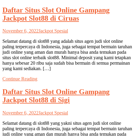
Daftar Situs Slot Online Gampang
Jackpot Slot88 di Ciruas
November 6, 2022
Jackpot Spesial
Selamat datang di slot88 yang adalah situs agen judi slot online
paling terpercaya di Indonesia, juga sebagai tempat bermain taruhan
judi online yang aman dan murah hanya bisa anda temukan pada
situs slot online terbaik slot88. Minimal deposit yang kami tetapkan
hanya sebesar 20 ribu saja sudah bisa bermain di semua permainan
yang kami sediakan. […]
Continue Reading
Daftar Situs Slot Online Gampang
Jackpot Slot88 di Sigi
November 6, 2022
Jackpot Spesial
Selamat datang di slot88 yang yakni situs agen judi slot online
paling terpercaya di Indonesia, juga sebagai tempat bermain taruhan
judi online yang aman dan murah hanya bisa anda temukan pada