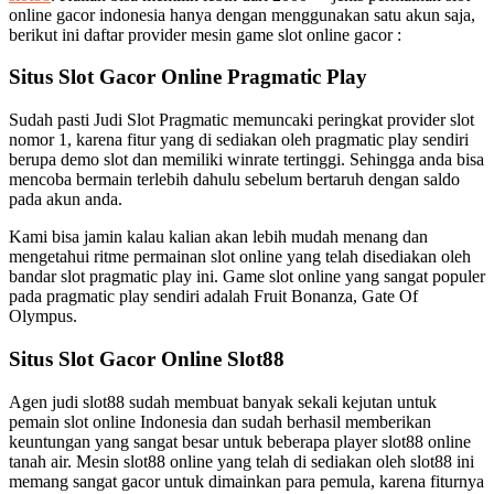
online gacor indonesia hanya dengan menggunakan satu akun saja,
berikut ini daftar provider mesin game slot online gacor :
Situs Slot Gacor Online Pragmatic Play
Sudah pasti Judi Slot Pragmatic memuncaki peringkat provider slot
nomor 1, karena fitur yang di sediakan oleh pragmatic play sendiri
berupa demo slot dan memiliki winrate tertinggi. Sehingga anda bisa
mencoba bermain terlebih dahulu sebelum bertaruh dengan saldo
pada akun anda.
Kami bisa jamin kalau kalian akan lebih mudah menang dan
mengetahui ritme permainan slot online yang telah disediakan oleh
bandar slot pragmatic play ini. Game slot online yang sangat populer
pada pragmatic play sendiri adalah Fruit Bonanza, Gate Of
Olympus.
Situs Slot Gacor Online Slot88
Agen judi slot88 sudah membuat banyak sekali kejutan untuk
pemain slot online Indonesia dan sudah berhasil memberikan
keuntungan yang sangat besar untuk beberapa player slot88 online
tanah air. Mesin slot88 online yang telah di sediakan oleh slot88 ini
memang sangat gacor untuk dimainkan para pemula, karena fiturnya