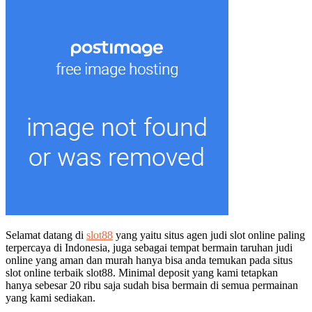
Selamat datang di
slot88
yang yaitu situs agen judi slot online paling
terpercaya di Indonesia, juga sebagai tempat bermain taruhan judi
online yang aman dan murah hanya bisa anda temukan pada situs
slot online terbaik slot88. Minimal deposit yang kami tetapkan
hanya sebesar 20 ribu saja sudah bisa bermain di semua permainan
yang kami sediakan.