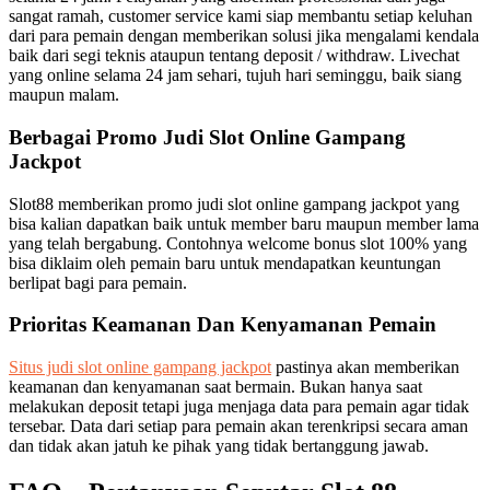
sangat ramah, customer service kami siap membantu setiap keluhan
dari para pemain dengan memberikan solusi jika mengalami kendala
baik dari segi teknis ataupun tentang deposit / withdraw. Livechat
yang online selama 24 jam sehari, tujuh hari seminggu, baik siang
maupun malam.
Berbagai Promo Judi Slot Online Gampang
Jackpot
Slot88 memberikan promo judi slot online gampang jackpot yang
bisa kalian dapatkan baik untuk member baru maupun member lama
yang telah bergabung. Contohnya welcome bonus slot 100% yang
bisa diklaim oleh pemain baru untuk mendapatkan keuntungan
berlipat bagi para pemain.
Prioritas Keamanan Dan Kenyamanan Pemain
Situs judi slot online gampang jackpot
pastinya akan memberikan
keamanan dan kenyamanan saat bermain. Bukan hanya saat
melakukan deposit tetapi juga menjaga data para pemain agar tidak
tersebar. Data dari setiap para pemain akan terenkripsi secara aman
dan tidak akan jatuh ke pihak yang tidak bertanggung jawab.