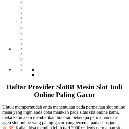
Daftar Provider Slot88 Mesin Slot Judi
Online Paling Gacor
Untuk mempermudah anda menentukan pada permainan slot online
mana yang ingin anda coba mainkan pada situs slot online kami,
maka kami akan memberikan bocoran beberapa permainan dari
agen slot online yang paling gacor yang tersedia pada situs judi
slot88
. Kalian bisa memilih lebih dari 2000++ jenis permainan slot