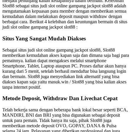
menjadi penunjang kalian kedapannya dalam bermain. Kelebihan
Slot88 sebagai situs judi slot online gampang jackpot slot88 adalah
mengutamakan kepuasan para member dengan memberikan semua
kemudahan dalam melakukan deposit maupun withdraw dengan
berbagai cara. Berikut 4 kelebihan dan keuntungan bermain di situs
judi slot online gampang jackpot slot88 :
Situs Yang Sangat Mudah Diakses
Sebagai situs judi slot online gampang jackpot slot88, Slot88
memberikan kemudahan akses kapan saja dan dimana saja bagi para
pemainnya. kalian dapat mengakses melalui smartphone
Smartphone, Tablet, Laptop ataupun PC. Proses daftar akun hanya
kurang dari 5 menit, setelah berhasil mendaftar bisa langsung login
dan bermain. Slot88 juga menyediakan link alternatif yang bisa
diakses kapan saja yaitu masuk.win / Slot88 yang bisa kalian akses
tanpa internet positif.
Metode Deposit, Withdraw Dan Livechat Cepat
Telah bekerja sama dengan beberapa bank lokal besar seperti BCA,
MANDIRI, BNI dan BRI yang bisa digunakan sebagai deposit
untuk para pemain. Tidak hanya itu saja, pihak Slot88 juga
memberikan metode deposit OVO, GOPAY, DANA & Pulsa
selama 24 jam. Pelayanan yang diberikan professional dan juga