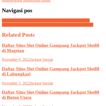
slot88
warung slot88
zoom slot88
Navigasi pos
Daftar Situs Slot Online Gampang Jackpot Slot88 di Parigi
Daftar Situs Slot Online Gampang Jackpot Slot88 di Soreang
Related Posts
Daftar Situs Slot Online Gampang Jackpot Slot88
di Magetan
November 6, 2022
Jackpot Spesial
Daftar Situs Slot Online Gampang Jackpot Slot88
di Labungkari
November 5, 2022
Jackpot Spesial
Daftar Situs Slot Online Gampang Jackpot Slot88
di Buton Utara