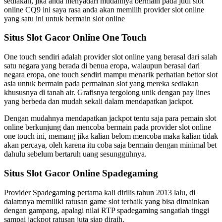
sediakan, jika anda menyadari mudahnya bermain pada judi slot
online CQ9 ini saya rasa anda akan memilih provider slot online
yang satu ini untuk bermain slot online
Situs Slot Gacor Online One Touch
One touch sendiri adalah provider slot online yang berasal dari salah
satu negara yang berada di benua eropa, walaupun berasal dari
negara eropa, one touch sendiri mampu menarik perhatian bettor slot
asia untuk bermain pada permainan slot yang mereka sediakan
khususnya di tanah air. Grafisnya tergolong unik dengan pay lines
yang berbeda dan mudah sekali dalam mendapatkan jackpot.
Dengan mudahnya mendapatkan jackpot tentu saja para pemain slot
online berkunjung dan mencoba bermain pada provider slot online
one touch ini, memang jika kalian belom mencoba maka kalian tidak
akan percaya, oleh karena itu coba saja bermain dengan minimal bet
dahulu sebelum bertaruh uang sesungguhnya.
Situs Slot Gacor Online Spadegaming
Provider Spadegaming pertama kali dirilis tahun 2013 lalu, di
dalamnya memiliki ratusan game slot terbaik yang bisa dimainkan
dengan gampang, apalagi nilai RTP spadegaming sangatlah tinggi
sampai jackpot ratusan juta siap diraih.