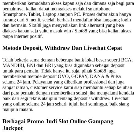
memberikan kemudahan akses kapan saja dan dimana saja bagi para
pemainnya. kalian dapat mengakses melalui smartphone
Smartphone, Tablet, Laptop ataupun PC. Proses daftar akun hanya
kurang dari 5 menit, setelah berhasil mendaftar bisa langsung login
dan bermain. Slot88 juga menyediakan link alternatif yang bisa
diakses kapan saja yaitu masuk.win / Slot88 yang bisa kalian akses
tanpa internet positif.
Metode Deposit, Withdraw Dan Livechat Cepat
Telah bekerja sama dengan beberapa bank lokal besar seperti BCA,
MANDIRI, BNI dan BRI yang bisa digunakan sebagai deposit
untuk para pemain. Tidak hanya itu saja, pihak Slot88 juga
memberikan metode deposit OVO, GOPAY, DANA & Pulsa
selama 24 jam. Pelayanan yang diberikan professional dan juga
sangat ramah, customer service kami siap membantu setiap keluhan
dari para pemain dengan memberikan solusi jika mengalami kendala
baik dari segi teknis ataupun tentang deposit / withdraw. Livechat
yang online selama 24 jam sehari, tujuh hari seminggu, baik siang
maupun malam.
Berbagai Promo Judi Slot Online Gampang
Jackpot