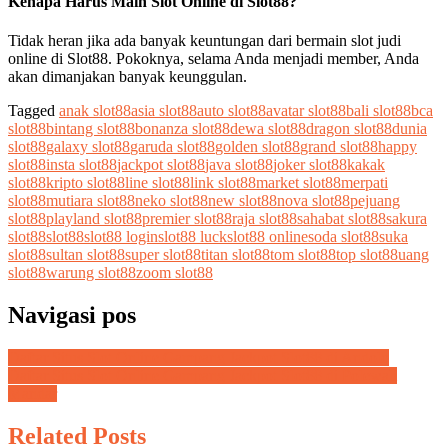
Kenapa Harus Main Slot Online di Slot88?
Tidak heran jika ada banyak keuntungan dari bermain slot judi
online di Slot88. Pokoknya, selama Anda menjadi member, Anda
akan dimanjakan banyak keunggulan.
Tagged
anak slot88
asia slot88
auto slot88
avatar slot88
bali slot88
bca
slot88
bintang slot88
bonanza slot88
dewa slot88
dragon slot88
dunia
slot88
galaxy slot88
garuda slot88
golden slot88
grand slot88
happy
slot88
insta slot88
jackpot slot88
java slot88
joker slot88
kakak
slot88
kripto slot88
line slot88
link slot88
market slot88
merpati
slot88
mutiara slot88
neko slot88
new slot88
nova slot88
pejuang
slot88
playland slot88
premier slot88
raja slot88
sahabat slot88
sakura
slot88
slot88
slot88 login
slot88 luck
slot88 online
soda slot88
suka
slot88
sultan slot88
super slot88
titan slot88
tom slot88
top slot88
uang
slot88
warung slot88
zoom slot88
Navigasi pos
Daftar Situs Slot Online Gampang Jackpot Slot88 di Andolo
Daftar Situs Slot Online Gampang Jackpot Slot88 di Polewali
Mandar
Related Posts