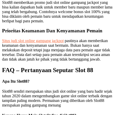
Slot88 memberikan promo judi slot online gampang jackpot yang
bisa kalian dapatkan baik untuk member baru maupun member lama
yang telah bergabung. Contohnya welcome bonus slot 100% yang
bisa diklaim oleh pemain baru untuk mendapatkan keuntungan
berlipat bagi para pemain.
Prioritas Keamanan Dan Kenyamanan Pemain
Situs judi slot online gampang jackpot
pastinya akan memberikan
keamanan dan kenyamanan saat bermain. Bukan hanya saat
melakukan deposit tetapi juga menjaga data para pemain agar tidak
tersebar. Data dari setiap para pemain akan terenkripsi secara aman
dan tidak akan jatuh ke pihak yang tidak bertanggung jawab.
FAQ – Pertanyaan Seputar Slot 88
Apa Itu Slot88?
Slot88 sendiri merupakan situs judi slot online yang baru hadir sejak
tahun 2020 dalam mengembangkan game slot online terbaik dengan
tampilan paling modern. Permainan yang diberikan oleh Slot88
merupakan paling gampang menang