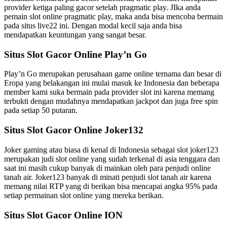
provider ketiga paling gacor setelah pragmatic play. JIka anda
pemain slot online pragmatic play, maka anda bisa mencoba bermain
pada situs live22 ini. Dengan modal kecil saja anda bisa
mendapatkan keuntungan yang sangat besar.
Situs Slot Gacor Online Play’n Go
Play’n Go merupakan perusahaan game online ternama dan besar di
Eropa yang belakangan ini mulai masuk ke Indonesia dan beberapa
member kami suka bermain pada provider slot ini karena memang
terbukti dengan mudahnya mendapatkan jackpot dan juga free spin
pada setiap 50 putaran.
Situs Slot Gacor Online Joker132
Joker gaming atau biasa di kenal di Indonesia sebagai slot joker123
merupakan judi slot online yang sudah terkenal di asia tenggara dan
saat ini masih cukup banyak di mainkan oleh para penjudi online
tanah air. Joker123 banyak di minati penjudi slot tanah air karena
memang nilai RTP yang di berikan bisa mencapai angka 95% pada
setiap permainan slot online yang mereka berikan.
Situs Slot Gacor Online ION