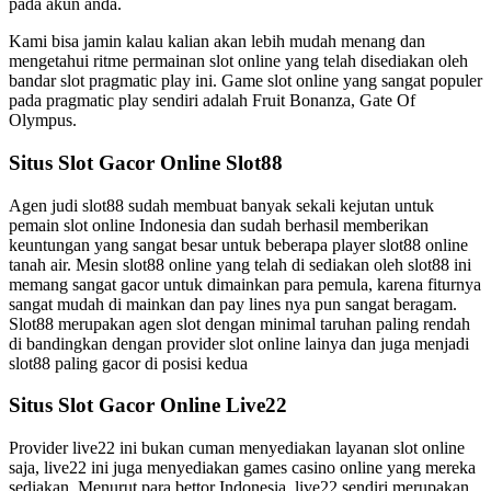
pada akun anda.
Kami bisa jamin kalau kalian akan lebih mudah menang dan
mengetahui ritme permainan slot online yang telah disediakan oleh
bandar slot pragmatic play ini. Game slot online yang sangat populer
pada pragmatic play sendiri adalah Fruit Bonanza, Gate Of
Olympus.
Situs Slot Gacor Online Slot88
Agen judi slot88 sudah membuat banyak sekali kejutan untuk
pemain slot online Indonesia dan sudah berhasil memberikan
keuntungan yang sangat besar untuk beberapa player slot88 online
tanah air. Mesin slot88 online yang telah di sediakan oleh slot88 ini
memang sangat gacor untuk dimainkan para pemula, karena fiturnya
sangat mudah di mainkan dan pay lines nya pun sangat beragam.
Slot88 merupakan agen slot dengan minimal taruhan paling rendah
di bandingkan dengan provider slot online lainya dan juga menjadi
slot88 paling gacor di posisi kedua
Situs Slot Gacor Online Live22
Provider live22 ini bukan cuman menyediakan layanan slot online
saja, live22 ini juga menyediakan games casino online yang mereka
sediakan. Menurut para bettor Indonesia, live22 sendiri merupakan