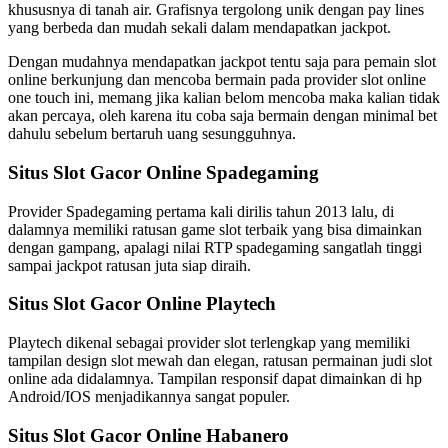
khususnya di tanah air. Grafisnya tergolong unik dengan pay lines
yang berbeda dan mudah sekali dalam mendapatkan jackpot.
Dengan mudahnya mendapatkan jackpot tentu saja para pemain slot
online berkunjung dan mencoba bermain pada provider slot online
one touch ini, memang jika kalian belom mencoba maka kalian tidak
akan percaya, oleh karena itu coba saja bermain dengan minimal bet
dahulu sebelum bertaruh uang sesungguhnya.
Situs Slot Gacor Online Spadegaming
Provider Spadegaming pertama kali dirilis tahun 2013 lalu, di
dalamnya memiliki ratusan game slot terbaik yang bisa dimainkan
dengan gampang, apalagi nilai RTP spadegaming sangatlah tinggi
sampai jackpot ratusan juta siap diraih.
Situs Slot Gacor Online Playtech
Playtech dikenal sebagai provider slot terlengkap yang memiliki
tampilan design slot mewah dan elegan, ratusan permainan judi slot
online ada didalamnya. Tampilan responsif dapat dimainkan di hp
Android/IOS menjadikannya sangat populer.
Situs Slot Gacor Online Habanero