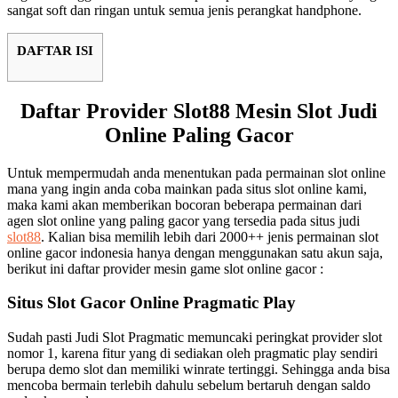
sangat soft dan ringan untuk semua jenis perangkat handphone.
DAFTAR ISI
Daftar Provider Slot88 Mesin Slot Judi
Online Paling Gacor
Untuk mempermudah anda menentukan pada permainan slot online
mana yang ingin anda coba mainkan pada situs slot online kami,
maka kami akan memberikan bocoran beberapa permainan dari
agen slot online yang paling gacor yang tersedia pada situs judi
slot88
. Kalian bisa memilih lebih dari 2000++ jenis permainan slot
online gacor indonesia hanya dengan menggunakan satu akun saja,
berikut ini daftar provider mesin game slot online gacor :
Situs Slot Gacor Online Pragmatic Play
Sudah pasti Judi Slot Pragmatic memuncaki peringkat provider slot
nomor 1, karena fitur yang di sediakan oleh pragmatic play sendiri
berupa demo slot dan memiliki winrate tertinggi. Sehingga anda bisa
mencoba bermain terlebih dahulu sebelum bertaruh dengan saldo