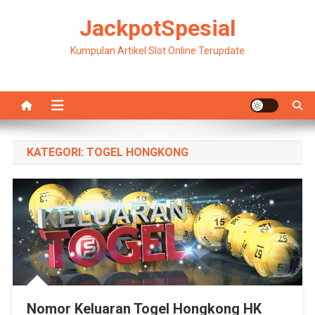
Skip
JackpotSpesial
to
content
Kumpulan Artikel Slot Online Terupdate
KATEGORI:
TOGEL HONGKONG
Nomor Keluaran Togel Hongkong HK