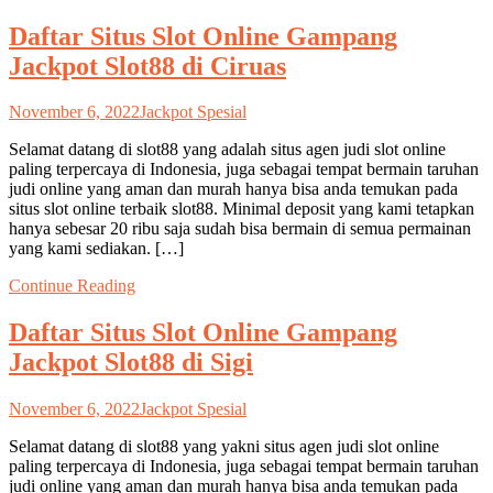
Daftar Situs Slot Online Gampang
Jackpot Slot88 di Ciruas
November 6, 2022
Jackpot Spesial
Selamat datang di slot88 yang adalah situs agen judi slot online
paling terpercaya di Indonesia, juga sebagai tempat bermain taruhan
judi online yang aman dan murah hanya bisa anda temukan pada
situs slot online terbaik slot88. Minimal deposit yang kami tetapkan
hanya sebesar 20 ribu saja sudah bisa bermain di semua permainan
yang kami sediakan. […]
Continue Reading
Daftar Situs Slot Online Gampang
Jackpot Slot88 di Sigi
November 6, 2022
Jackpot Spesial
Selamat datang di slot88 yang yakni situs agen judi slot online
paling terpercaya di Indonesia, juga sebagai tempat bermain taruhan
judi online yang aman dan murah hanya bisa anda temukan pada