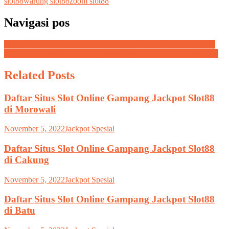
slot88
warung slot88
zoom slot88
Navigasi pos
Daftar Situs Slot Online Gampang Jackpot Slot88 di Melonguane
Daftar Situs Slot Online Gampang Jackpot Slot88 di Kolaka Utara
Related Posts
Daftar Situs Slot Online Gampang Jackpot Slot88
di Morowali
November 5, 2022
Jackpot Spesial
Daftar Situs Slot Online Gampang Jackpot Slot88
di Cakung
November 5, 2022
Jackpot Spesial
Daftar Situs Slot Online Gampang Jackpot Slot88
di Batu