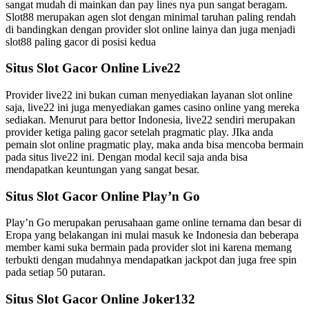
sangat mudah di mainkan dan pay lines nya pun sangat beragam.
Slot88 merupakan agen slot dengan minimal taruhan paling rendah
di bandingkan dengan provider slot online lainya dan juga menjadi
slot88 paling gacor di posisi kedua
Situs Slot Gacor Online Live22
Provider live22 ini bukan cuman menyediakan layanan slot online
saja, live22 ini juga menyediakan games casino online yang mereka
sediakan. Menurut para bettor Indonesia, live22 sendiri merupakan
provider ketiga paling gacor setelah pragmatic play. JIka anda
pemain slot online pragmatic play, maka anda bisa mencoba bermain
pada situs live22 ini. Dengan modal kecil saja anda bisa
mendapatkan keuntungan yang sangat besar.
Situs Slot Gacor Online Play’n Go
Play’n Go merupakan perusahaan game online ternama dan besar di
Eropa yang belakangan ini mulai masuk ke Indonesia dan beberapa
member kami suka bermain pada provider slot ini karena memang
terbukti dengan mudahnya mendapatkan jackpot dan juga free spin
pada setiap 50 putaran.
Situs Slot Gacor Online Joker132