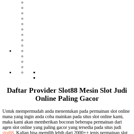
Daftar Provider Slot88 Mesin Slot Judi
Online Paling Gacor
Untuk mempermudah anda menentukan pada permainan slot online
mana yang ingin anda coba mainkan pada situs slot online kami,
maka kami akan memberikan bocoran beberapa permainan dari
agen slot online yang paling gacor yang tersedia pada situs judi
slot88
. Kalian bisa memilih lebih dari 2000++ jenis permainan slot