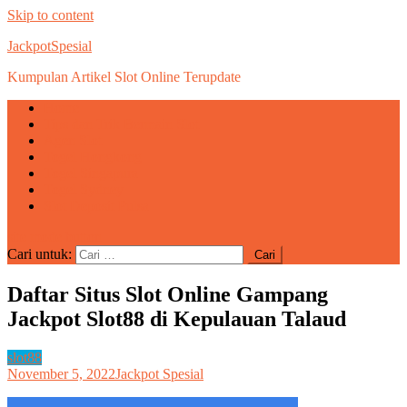
Skip to content
JackpotSpesial
Kumpulan Artikel Slot Online Terupdate
Home
Tips dan Trik Bermain Slot
Agen Slot
Togel Hongkong
Togel Singapura
Togel Sydney
Slot Deposit Pulsa
site mode button
Cari untuk:
Daftar Situs Slot Online Gampang
Jackpot Slot88 di Kepulauan Talaud
slot88
November 5, 2022
Jackpot Spesial