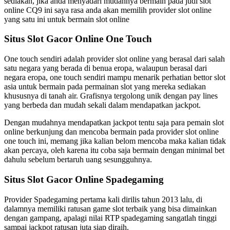
sediakan, jika anda menyadari mudahnya bermain pada judi slot
online CQ9 ini saya rasa anda akan memilih provider slot online
yang satu ini untuk bermain slot online
Situs Slot Gacor Online One Touch
One touch sendiri adalah provider slot online yang berasal dari salah
satu negara yang berada di benua eropa, walaupun berasal dari
negara eropa, one touch sendiri mampu menarik perhatian bettor slot
asia untuk bermain pada permainan slot yang mereka sediakan
khususnya di tanah air. Grafisnya tergolong unik dengan pay lines
yang berbeda dan mudah sekali dalam mendapatkan jackpot.
Dengan mudahnya mendapatkan jackpot tentu saja para pemain slot
online berkunjung dan mencoba bermain pada provider slot online
one touch ini, memang jika kalian belom mencoba maka kalian tidak
akan percaya, oleh karena itu coba saja bermain dengan minimal bet
dahulu sebelum bertaruh uang sesungguhnya.
Situs Slot Gacor Online Spadegaming
Provider Spadegaming pertama kali dirilis tahun 2013 lalu, di
dalamnya memiliki ratusan game slot terbaik yang bisa dimainkan
dengan gampang, apalagi nilai RTP spadegaming sangatlah tinggi
sampai jackpot ratusan juta siap diraih.