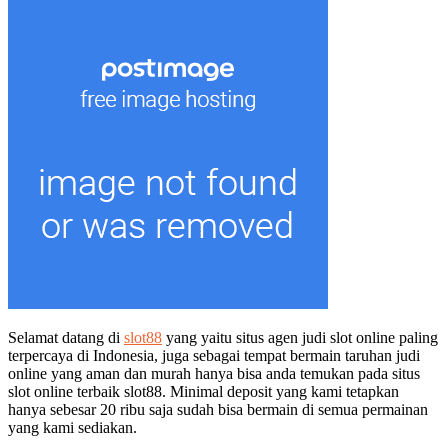
Selamat datang di
slot88
yang yaitu situs agen judi slot online paling
terpercaya di Indonesia, juga sebagai tempat bermain taruhan judi
online yang aman dan murah hanya bisa anda temukan pada situs
slot online terbaik slot88. Minimal deposit yang kami tetapkan
hanya sebesar 20 ribu saja sudah bisa bermain di semua permainan
yang kami sediakan.