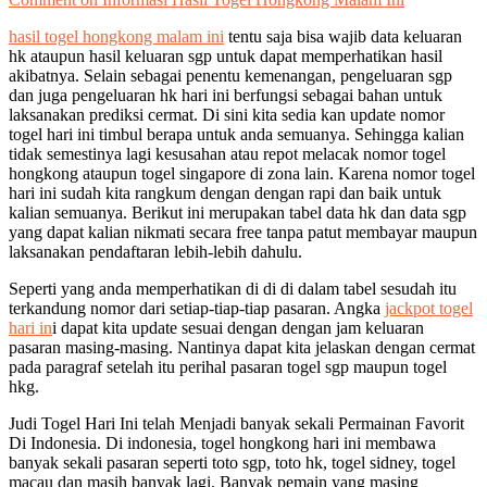
hasil togel hongkong malam ini
tentu saja bisa wajib data keluaran
hk ataupun hasil keluaran sgp untuk dapat memperhatikan hasil
akibatnya. Selain sebagai penentu kemenangan, pengeluaran sgp
dan juga pengeluaran hk hari ini berfungsi sebagai bahan untuk
laksanakan prediksi cermat. Di sini kita sedia kan update nomor
togel hari ini timbul berapa untuk anda semuanya. Sehingga kalian
tidak semestinya lagi kesusahan atau repot melacak nomor togel
hongkong ataupun togel singapore di zona lain. Karena nomor togel
hari ini sudah kita rangkum dengan dengan rapi dan baik untuk
kalian semuanya. Berikut ini merupakan tabel data hk dan data sgp
yang dapat kalian nikmati secara free tanpa patut membayar maupun
laksanakan pendaftaran lebih-lebih dahulu.
Seperti yang anda memperhatikan di di di dalam tabel sesudah itu
terkandung nomor dari setiap-tiap-tiap pasaran. Angka
jackpot togel
hari in
i dapat kita update sesuai dengan dengan jam keluaran
pasaran masing-masing. Nantinya dapat kita jelaskan dengan cermat
pada paragraf setelah itu perihal pasaran togel sgp maupun togel
hkg.
Judi Togel Hari Ini telah Menjadi banyak sekali Permainan Favorit
Di Indonesia. Di indonesia, togel hongkong hari ini membawa
banyak sekali pasaran seperti toto sgp, toto hk, togel sidney, togel
macau dan masih banyak lagi. Banyak pemain yang masing