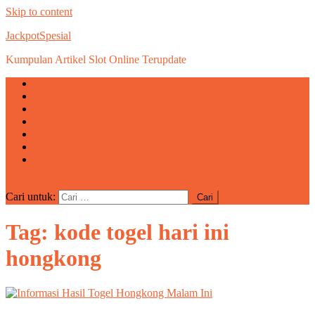
Skip to content
JackpotSpesial
Kumpulan Artikel Slot Online Terupdate
Home
Tips dan Trik Bermain Slot
Agen Slot
Togel Hongkong
Togel Singapura
Togel Sydney
Slot Deposit Pulsa
site mode button
Cari untuk:
Tag:
kode togel hari ini
hongkong