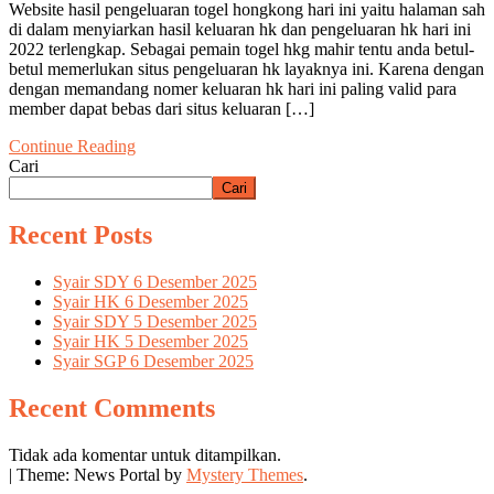
Website hasil pengeluaran togel hongkong hari ini yaitu halaman sah
di dalam menyiarkan hasil keluaran hk dan pengeluaran hk hari ini
2022 terlengkap. Sebagai pemain togel hkg mahir tentu anda betul-
betul memerlukan situs pengeluaran hk layaknya ini. Karena dengan
dengan memandang nomer keluaran hk hari ini paling valid para
member dapat bebas dari situs keluaran […]
Continue Reading
Cari
Cari
Recent Posts
Syair SDY 6 Desember 2025
Syair HK 6 Desember 2025
Syair SDY 5 Desember 2025
Syair HK 5 Desember 2025
Syair SGP 6 Desember 2025
Recent Comments
Tidak ada komentar untuk ditampilkan.
|
Theme: News Portal by
Mystery Themes
.