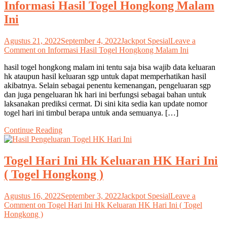
Informasi Hasil Togel Hongkong Malam
Ini
Agustus 21, 2022
September 4, 2022
Jackpot Spesial
Leave a
Comment
on Informasi Hasil Togel Hongkong Malam Ini
hasil togel hongkong malam ini tentu saja bisa wajib data keluaran
hk ataupun hasil keluaran sgp untuk dapat memperhatikan hasil
akibatnya. Selain sebagai penentu kemenangan, pengeluaran sgp
dan juga pengeluaran hk hari ini berfungsi sebagai bahan untuk
laksanakan prediksi cermat. Di sini kita sedia kan update nomor
togel hari ini timbul berapa untuk anda semuanya. […]
Continue Reading
Togel Hari Ini Hk Keluaran HK Hari Ini
( Togel Hongkong )
Agustus 16, 2022
September 3, 2022
Jackpot Spesial
Leave a
Comment
on Togel Hari Ini Hk Keluaran HK Hari Ini ( Togel
Hongkong )