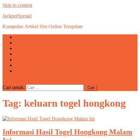
Skip to content
JackpotSpesial
Kumpulan Artikel Slot Online Terupdate
Home
Tips dan Trik Bermain Slot
Agen Slot
Togel Hongkong
Togel Singapura
Togel Sydney
Slot Deposit Pulsa
site mode button
Cari untuk:
Tag:
keluarn togel hongkong
Informasi Hasil Togel Hongkong Malam