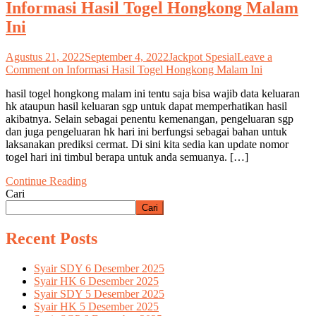
Informasi Hasil Togel Hongkong Malam
Ini
Agustus 21, 2022
September 4, 2022
Jackpot Spesial
Leave a
Comment
on Informasi Hasil Togel Hongkong Malam Ini
hasil togel hongkong malam ini tentu saja bisa wajib data keluaran
hk ataupun hasil keluaran sgp untuk dapat memperhatikan hasil
akibatnya. Selain sebagai penentu kemenangan, pengeluaran sgp
dan juga pengeluaran hk hari ini berfungsi sebagai bahan untuk
laksanakan prediksi cermat. Di sini kita sedia kan update nomor
togel hari ini timbul berapa untuk anda semuanya. […]
Continue Reading
Cari
Cari
Recent Posts
Syair SDY 6 Desember 2025
Syair HK 6 Desember 2025
Syair SDY 5 Desember 2025
Syair HK 5 Desember 2025