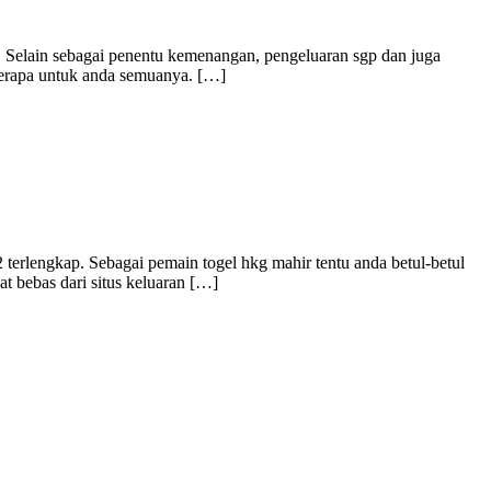
ya. Selain sebagai penentu kemenangan, pengeluaran sgp dan juga
l berapa untuk anda semuanya. […]
 terlengkap. Sebagai pemain togel hkg mahir tentu anda betul-betul
t bebas dari situs keluaran […]