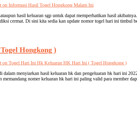
t
on Informasi Hasil Togel Hongkong Malam Ini
hk ataupun hasil keluaran sgp untuk dapat memperhatikan hasil akibatn
diksi cermat. Di sini kita sedia kan update nomor togel hari ini timbu
 Togel Hongkong )
t
on Togel Hari Ini Hk Keluaran HK Hari Ini ( Togel Hongkong )
di dalam menyiarkan hasil keluaran hk dan pengeluaran hk hari ini 2022
 memandang nomer keluaran hk hari ini paling valid para member dapa