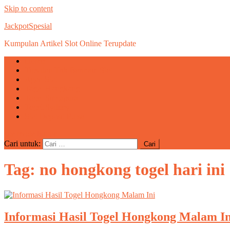
Skip to content
JackpotSpesial
Kumpulan Artikel Slot Online Terupdate
Home
Tips dan Trik Bermain Slot
Agen Slot
Togel Hongkong
Togel Singapura
Togel Sydney
Slot Deposit Pulsa
site mode button
Cari untuk:
Tag:
no hongkong togel hari ini
Informasi Hasil Togel Hongkong Malam In