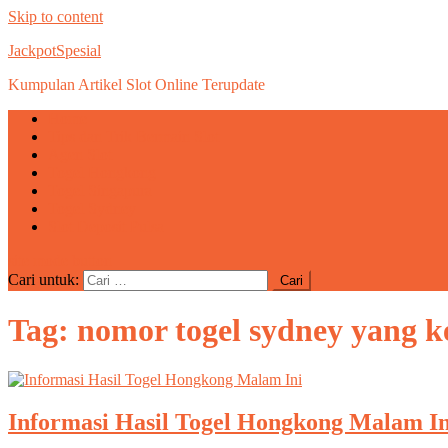
Skip to content
JackpotSpesial
Kumpulan Artikel Slot Online Terupdate
Home
Tips dan Trik Bermain Slot
Agen Slot
Togel Hongkong
Togel Singapura
Togel Sydney
Slot Deposit Pulsa
site mode button
Cari untuk:
Tag:
nomor togel sydney yang ke
Informasi Hasil Togel Hongkong Malam In