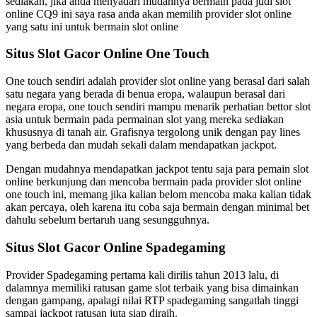
sediakan, jika anda menyadari mudahnya bermain pada judi slot
online CQ9 ini saya rasa anda akan memilih provider slot online
yang satu ini untuk bermain slot online
Situs Slot Gacor Online One Touch
One touch sendiri adalah provider slot online yang berasal dari salah
satu negara yang berada di benua eropa, walaupun berasal dari
negara eropa, one touch sendiri mampu menarik perhatian bettor slot
asia untuk bermain pada permainan slot yang mereka sediakan
khususnya di tanah air. Grafisnya tergolong unik dengan pay lines
yang berbeda dan mudah sekali dalam mendapatkan jackpot.
Dengan mudahnya mendapatkan jackpot tentu saja para pemain slot
online berkunjung dan mencoba bermain pada provider slot online
one touch ini, memang jika kalian belom mencoba maka kalian tidak
akan percaya, oleh karena itu coba saja bermain dengan minimal bet
dahulu sebelum bertaruh uang sesungguhnya.
Situs Slot Gacor Online Spadegaming
Provider Spadegaming pertama kali dirilis tahun 2013 lalu, di
dalamnya memiliki ratusan game slot terbaik yang bisa dimainkan
dengan gampang, apalagi nilai RTP spadegaming sangatlah tinggi
sampai jackpot ratusan juta siap diraih.