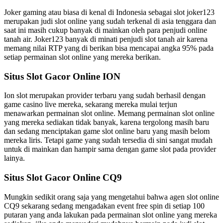
Joker gaming atau biasa di kenal di Indonesia sebagai slot joker123
merupakan judi slot online yang sudah terkenal di asia tenggara dan
saat ini masih cukup banyak di mainkan oleh para penjudi online
tanah air. Joker123 banyak di minati penjudi slot tanah air karena
memang nilai RTP yang di berikan bisa mencapai angka 95% pada
setiap permainan slot online yang mereka berikan.
Situs Slot Gacor Online ION
Ion slot merupakan provider terbaru yang sudah berhasil dengan
game casino live mereka, sekarang mereka mulai terjun
menawarkan permainan slot online. Memang permainan slot online
yang mereka sediakan tidak banyak, karena tergolong masih baru
dan sedang menciptakan game slot online baru yang masih belom
mereka liris. Tetapi game yang sudah tersedia di sini sangat mudah
untuk di mainkan dan hampir sama dengan game slot pada provider
lainya.
Situs Slot Gacor Online CQ9
Mungkin sedikit orang saja yang mengetahui bahwa agen slot online
CQ9 sekarang sedang mengadakan event free spin di setiap 100
putaran yang anda lakukan pada permainan slot online yang mereka