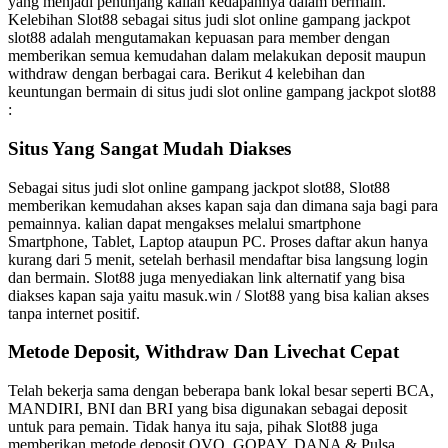
yang menjadi penunjang kalian kedapannya dalam bermain.
Kelebihan Slot88 sebagai situs judi slot online gampang jackpot
slot88 adalah mengutamakan kepuasan para member dengan
memberikan semua kemudahan dalam melakukan deposit maupun
withdraw dengan berbagai cara. Berikut 4 kelebihan dan
keuntungan bermain di situs judi slot online gampang jackpot slot88
:
Situs Yang Sangat Mudah Diakses
Sebagai situs judi slot online gampang jackpot slot88, Slot88
memberikan kemudahan akses kapan saja dan dimana saja bagi para
pemainnya. kalian dapat mengakses melalui smartphone
Smartphone, Tablet, Laptop ataupun PC. Proses daftar akun hanya
kurang dari 5 menit, setelah berhasil mendaftar bisa langsung login
dan bermain. Slot88 juga menyediakan link alternatif yang bisa
diakses kapan saja yaitu masuk.win / Slot88 yang bisa kalian akses
tanpa internet positif.
Metode Deposit, Withdraw Dan Livechat Cepat
Telah bekerja sama dengan beberapa bank lokal besar seperti BCA,
MANDIRI, BNI dan BRI yang bisa digunakan sebagai deposit
untuk para pemain. Tidak hanya itu saja, pihak Slot88 juga
memberikan metode deposit OVO, GOPAY, DANA & Pulsa