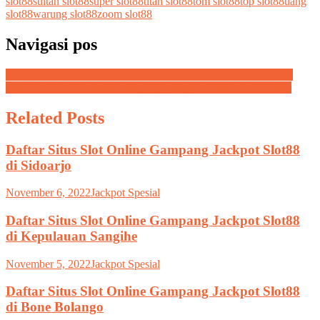
slot88
sultan slot88
super slot88
titan slot88
tom slot88
top slot88
uang
slot88
warung slot88
zoom slot88
Navigasi pos
Daftar Situs Slot Online Gampang Jackpot Slot88 di Indramayu
Daftar Situs Slot Online Gampang Jackpot Slot88 di Karawang
Related Posts
Daftar Situs Slot Online Gampang Jackpot Slot88
di Sidoarjo
November 6, 2022
Jackpot Spesial
Daftar Situs Slot Online Gampang Jackpot Slot88
di Kepulauan Sangihe
November 5, 2022
Jackpot Spesial
Daftar Situs Slot Online Gampang Jackpot Slot88
di Bone Bolango