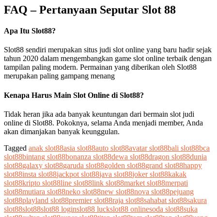
FAQ – Pertanyaan Seputar Slot 88
Apa Itu Slot88?
Slot88 sendiri merupakan situs judi slot online yang baru hadir sejak
tahun 2020 dalam mengembangkan game slot online terbaik dengan
tampilan paling modern. Permainan yang diberikan oleh Slot88
merupakan paling gampang menang
Kenapa Harus Main Slot Online di Slot88?
Tidak heran jika ada banyak keuntungan dari bermain slot judi
online di Slot88. Pokoknya, selama Anda menjadi member, Anda
akan dimanjakan banyak keunggulan.
Tagged
anak slot88
asia slot88
auto slot88
avatar slot88
bali slot88
bca
slot88
bintang slot88
bonanza slot88
dewa slot88
dragon slot88
dunia
slot88
galaxy slot88
garuda slot88
golden slot88
grand slot88
happy
slot88
insta slot88
jackpot slot88
java slot88
joker slot88
kakak
slot88
kripto slot88
line slot88
link slot88
market slot88
merpati
slot88
mutiara slot88
neko slot88
new slot88
nova slot88
pejuang
slot88
playland slot88
premier slot88
raja slot88
sahabat slot88
sakura
slot88
slot88
slot88 login
slot88 luck
slot88 online
soda slot88
suka