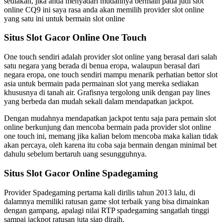
sediakan, jika anda menyadari mudahnya bermain pada judi slot
online CQ9 ini saya rasa anda akan memilih provider slot online
yang satu ini untuk bermain slot online
Situs Slot Gacor Online One Touch
One touch sendiri adalah provider slot online yang berasal dari salah
satu negara yang berada di benua eropa, walaupun berasal dari
negara eropa, one touch sendiri mampu menarik perhatian bettor slot
asia untuk bermain pada permainan slot yang mereka sediakan
khususnya di tanah air. Grafisnya tergolong unik dengan pay lines
yang berbeda dan mudah sekali dalam mendapatkan jackpot.
Dengan mudahnya mendapatkan jackpot tentu saja para pemain slot
online berkunjung dan mencoba bermain pada provider slot online
one touch ini, memang jika kalian belom mencoba maka kalian tidak
akan percaya, oleh karena itu coba saja bermain dengan minimal bet
dahulu sebelum bertaruh uang sesungguhnya.
Situs Slot Gacor Online Spadegaming
Provider Spadegaming pertama kali dirilis tahun 2013 lalu, di
dalamnya memiliki ratusan game slot terbaik yang bisa dimainkan
dengan gampang, apalagi nilai RTP spadegaming sangatlah tinggi
sampai jackpot ratusan juta siap diraih.