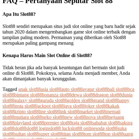
FAQ – Pertanyaan Seputar Slot 88
Apa Itu Slot88?
Slot88 sendiri merupakan situs judi slot online yang baru hadir sejak
tahun 2020 dalam mengembangkan game slot online terbaik dengan
tampilan paling modern. Permainan yang diberikan oleh Slot88
merupakan paling gampang menang
Kenapa Harus Main Slot Online di Slot88?
Tidak heran jika ada banyak keuntungan dari bermain slot judi
online di Slot88. Pokoknya, selama Anda menjadi member, Anda
akan dimanjakan banyak keunggulan.
Tagged
anak slot88
asia slot88
auto slot88
avatar slot88
bali slot88
bca
slot88
bintang slot88
bonanza slot88
dewa slot88
dragon slot88
dunia
slot88
galaxy slot88
garuda slot88
golden slot88
grand slot88
happy
slot88
insta slot88
jackpot slot88
java slot88
joker slot88
kakak
slot88
kripto slot88
line slot88
link slot88
market slot88
merpati
slot88
mutiara slot88
neko slot88
new slot88
nova slot88
pejuang
slot88
playland slot88
premier slot88
raja slot88
sahabat slot88
sakura
slot88
slot88
slot88 login
slot88 luck
slot88 online
soda slot88
suka
slot88
sultan slot88
super slot88
titan slot88
tom slot88
top slot88
uang