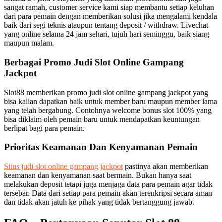
sangat ramah, customer service kami siap membantu setiap keluhan
dari para pemain dengan memberikan solusi jika mengalami kendala
baik dari segi teknis ataupun tentang deposit / withdraw. Livechat
yang online selama 24 jam sehari, tujuh hari seminggu, baik siang
maupun malam.
Berbagai Promo Judi Slot Online Gampang
Jackpot
Slot88 memberikan promo judi slot online gampang jackpot yang
bisa kalian dapatkan baik untuk member baru maupun member lama
yang telah bergabung. Contohnya welcome bonus slot 100% yang
bisa diklaim oleh pemain baru untuk mendapatkan keuntungan
berlipat bagi para pemain.
Prioritas Keamanan Dan Kenyamanan Pemain
Situs judi slot online gampang jackpot
pastinya akan memberikan
keamanan dan kenyamanan saat bermain. Bukan hanya saat
melakukan deposit tetapi juga menjaga data para pemain agar tidak
tersebar. Data dari setiap para pemain akan terenkripsi secara aman
dan tidak akan jatuh ke pihak yang tidak bertanggung jawab.