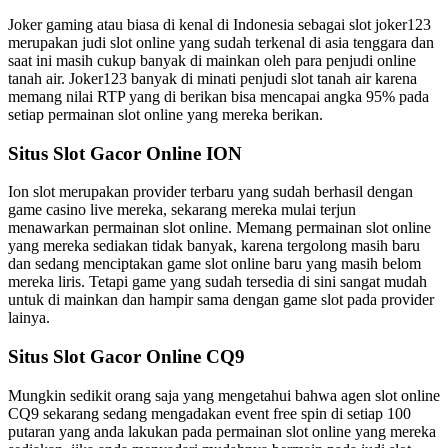
Joker gaming atau biasa di kenal di Indonesia sebagai slot joker123
merupakan judi slot online yang sudah terkenal di asia tenggara dan
saat ini masih cukup banyak di mainkan oleh para penjudi online
tanah air. Joker123 banyak di minati penjudi slot tanah air karena
memang nilai RTP yang di berikan bisa mencapai angka 95% pada
setiap permainan slot online yang mereka berikan.
Situs Slot Gacor Online ION
Ion slot merupakan provider terbaru yang sudah berhasil dengan
game casino live mereka, sekarang mereka mulai terjun
menawarkan permainan slot online. Memang permainan slot online
yang mereka sediakan tidak banyak, karena tergolong masih baru
dan sedang menciptakan game slot online baru yang masih belom
mereka liris. Tetapi game yang sudah tersedia di sini sangat mudah
untuk di mainkan dan hampir sama dengan game slot pada provider
lainya.
Situs Slot Gacor Online CQ9
Mungkin sedikit orang saja yang mengetahui bahwa agen slot online
CQ9 sekarang sedang mengadakan event free spin di setiap 100
putaran yang anda lakukan pada permainan slot online yang mereka