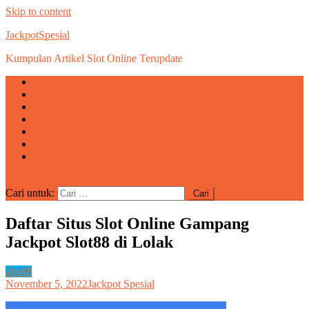
Skip to content
JackpotSpesial
Kumpulan Artikel Slot Online Terupdate
Home
Tips dan Trik Bermain Slot
Agen Slot
Togel Hongkong
Togel Singapura
Togel Sydney
Slot Deposit Pulsa
site mode button
Cari untuk:
Daftar Situs Slot Online Gampang
Jackpot Slot88 di Lolak
slot88
November 5, 2022
Jackpot Spesial