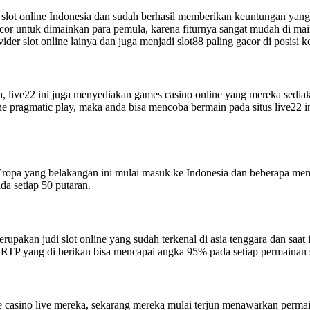
lot online Indonesia dan sudah berhasil memberikan keuntungan yang s
gacor untuk dimainkan para pemula, karena fiturnya sangat mudah di m
der slot online lainya dan juga menjadi slot88 paling gacor di posisi 
a, live22 ini juga menyediakan games casino online yang mereka sediak
nline pragmatic play, maka anda bisa mencoba bermain pada situs live2
ropa yang belakangan ini mulai masuk ke Indonesia dan beberapa mem
a setiap 50 putaran.
erupakan judi slot online yang sudah terkenal di asia tenggara dan saat
i RTP yang di berikan bisa mencapai angka 95% pada setiap permainan 
e casino live mereka, sekarang mereka mulai terjun menawarkan perma