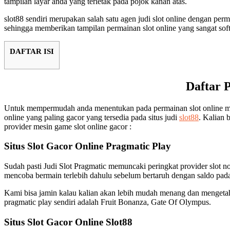
tampilan layar anda yang terletak pada pojok kanan atas.
slot88 sendiri merupakan salah satu agen judi slot online dengan perm
sehingga memberikan tampilan permainan slot online yang sangat sof
DAFTAR ISI
Daftar P
Untuk mempermudah anda menentukan pada permainan slot online man
online yang paling gacor yang tersedia pada situs judi
slot88
. Kalian 
provider mesin game slot online gacor :
Situs Slot Gacor Online Pragmatic Play
Sudah pasti Judi Slot Pragmatic memuncaki peringkat provider slot no
mencoba bermain terlebih dahulu sebelum bertaruh dengan saldo pad
Kami bisa jamin kalau kalian akan lebih mudah menang dan mengetahui
pragmatic play sendiri adalah Fruit Bonanza, Gate Of Olympus.
Situs Slot Gacor Online Slot88