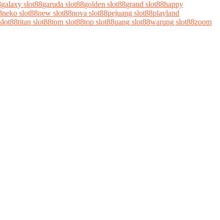
8
galaxy slot88
garuda slot88
golden slot88
grand slot88
happy
8
neko slot88
new slot88
nova slot88
pejuang slot88
playland
slot88
titan slot88
tom slot88
top slot88
uang slot88
warung slot88
zoom