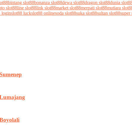
lot88
bintang slot88
bonanza slot88
dewa slot88
dragon slot88
dunia slot8
pto slot88
line slot88
link slot88
market slot88
merpati slot88
mutiara slot8
 login
slot88 luck
slot88 online
soda slot88
suka slot88
sultan slot88
super 
i Sumenep
i Lumajang
Boyolali