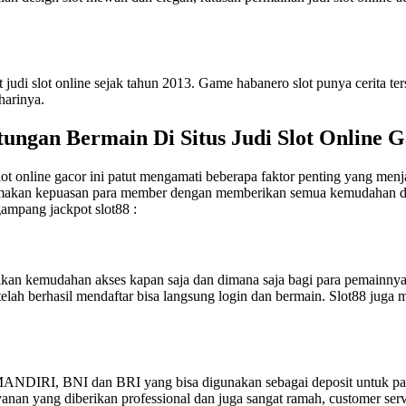
judi slot online sejak tahun 2013. Game habanero slot punya cerita te
 harinya.
ungan Bermain Di Situs Judi Slot Online 
slot online gacor ini patut mengamati beberapa faktor penting yang me
gutamakan kepuasan para member dengan memberikan semua kemudahan 
gampang jackpot slot88 :
erikan kemudahan akses kapan saja dan dimana saja bagi para pemainny
elah berhasil mendaftar bisa langsung login dan bermain. Slot88 juga me
MANDIRI, BNI dan BRI yang bisa digunakan sebagai deposit untuk par
 yang diberikan professional dan juga sangat ramah, customer servi