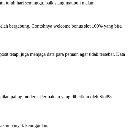
ari, tujuh hari seminggu, baik siang maupun malam.
 telah bergabung. Contohnya welcome bonus slot 100% yang bisa
t tetapi juga menjaga data para pemain agar tidak tersebar. Data
mpilan paling modern. Permainan yang diberikan oleh Slot88
njakan banyak keunggulan.