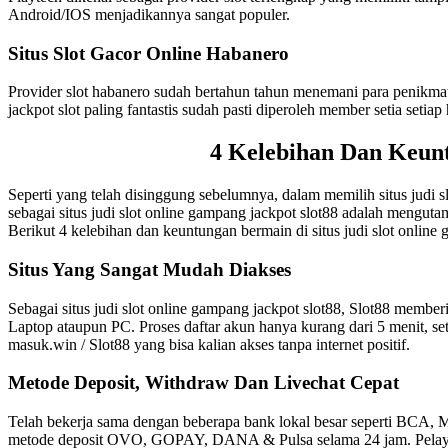
Android/IOS menjadikannya sangat populer.
Situs Slot Gacor Online Habanero
Provider slot habanero sudah bertahun tahun menemani para penikmat 
jackpot slot paling fantastis sudah pasti diperoleh member setia setiap
4 Kelebihan Dan Keunt
Seperti yang telah disinggung sebelumnya, dalam memilih situs judi 
sebagai situs judi slot online gampang jackpot slot88 adalah men
Berikut 4 kelebihan dan keuntungan bermain di situs judi slot online 
Situs Yang Sangat Mudah Diakses
Sebagai situs judi slot online gampang jackpot slot88, Slot88 memb
Laptop ataupun PC. Proses daftar akun hanya kurang dari 5 menit, set
masuk.win / Slot88 yang bisa kalian akses tanpa internet positif.
Metode Deposit, Withdraw Dan Livechat Cepat
Telah bekerja sama dengan beberapa bank lokal besar seperti BCA, 
metode deposit OVO, GOPAY, DANA & Pulsa selama 24 jam. Pelayanan