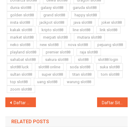
bonanza slot88
dewa slot88
dragon slot88
dunia slot88
galaxy slot88
garuda slot88
golden slot88
grand slot88
happy slot88
insta slot88
jackpot slot88
java slot88
joker slot88
kakak slot88
kripto slot88
line slot88
link slot88
market slot88
merpati slot88
mutiara slot88
neko slot88
new slot88
nova slot88
pejuang slot88
playland slot88
premier slot88
raja slot88
sahabat slot88
sakura slot88
slot88
slot88 login
slot88 luck
slot88 online
soda slot88
suka slot88
sultan slot88
super slot88
titan slot88
tom slot88
top slot88
uang slot88
warung slot88
zoom slot88
Navigasi
Daftar Situs Slot Online Gampang Jackpot Slot88 di Pangkajene
Daftar Situs Slot Online Gampang Jackpot Slot88 di Kulon Progo
pos
RELATED POSTS