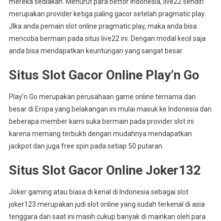
mereka sediakan. Menurut para bettor Indonesia, live22 sendiri
merupakan provider ketiga paling gacor setelah pragmatic play.
JIka anda pemain slot online pragmatic play, maka anda bisa
mencoba bermain pada situs live22 ini. Dengan modal kecil saja
anda bisa mendapatkan keuntungan yang sangat besar.
Situs Slot Gacor Online Play’n Go
Play’n Go merupakan perusahaan game online ternama dan
besar di Eropa yang belakangan ini mulai masuk ke Indonesia dan
beberapa member kami suka bermain pada provider slot ini
karena memang terbukti dengan mudahnya mendapatkan
jackpot dan juga free spin pada setiap 50 putaran.
Situs Slot Gacor Online Joker132
Joker gaming atau biasa di kenal di Indonesia sebagai slot
joker123 merupakan judi slot online yang sudah terkenal di asia
tenggara dan saat ini masih cukup banyak di mainkan oleh para