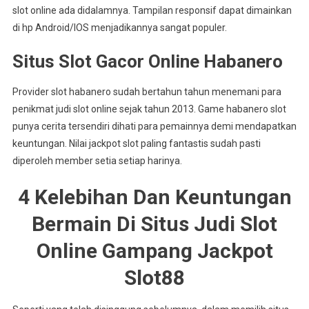
slot online ada didalamnya. Tampilan responsif dapat dimainkan
di hp Android/IOS menjadikannya sangat populer.
Situs Slot Gacor Online Habanero
Provider slot habanero sudah bertahun tahun menemani para
penikmat judi slot online sejak tahun 2013. Game habanero slot
punya cerita tersendiri dihati para pemainnya demi mendapatkan
keuntungan. Nilai jackpot slot paling fantastis sudah pasti
diperoleh member setia setiap harinya.
4 Kelebihan Dan Keuntungan
Bermain Di Situs Judi Slot
Online Gampang Jackpot
Slot88