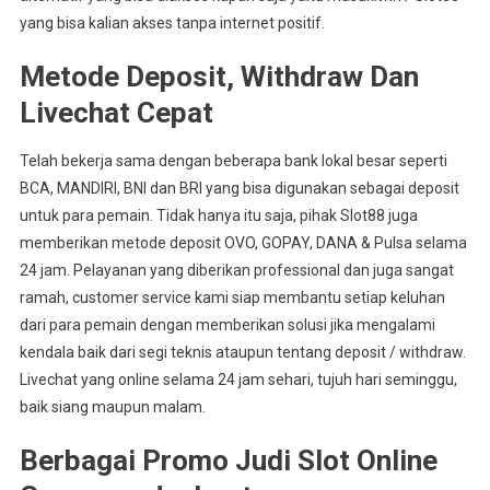
yang bisa kalian akses tanpa internet positif.
Metode Deposit, Withdraw Dan
Livechat Cepat
Telah bekerja sama dengan beberapa bank lokal besar seperti
BCA, MANDIRI, BNI dan BRI yang bisa digunakan sebagai deposit
untuk para pemain. Tidak hanya itu saja, pihak Slot88 juga
memberikan metode deposit OVO, GOPAY, DANA & Pulsa selama
24 jam. Pelayanan yang diberikan professional dan juga sangat
ramah, customer service kami siap membantu setiap keluhan
dari para pemain dengan memberikan solusi jika mengalami
kendala baik dari segi teknis ataupun tentang deposit / withdraw.
Livechat yang online selama 24 jam sehari, tujuh hari seminggu,
baik siang maupun malam.
Berbagai Promo Judi Slot Online