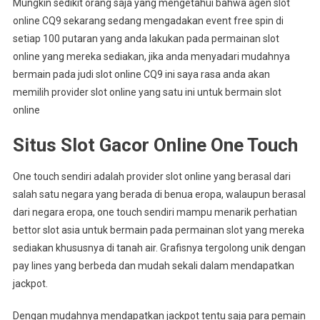
Mungkin sedikit orang saja yang mengetahui bahwa agen slot
online CQ9 sekarang sedang mengadakan event free spin di
setiap 100 putaran yang anda lakukan pada permainan slot
online yang mereka sediakan, jika anda menyadari mudahnya
bermain pada judi slot online CQ9 ini saya rasa anda akan
memilih provider slot online yang satu ini untuk bermain slot
online
Situs Slot Gacor Online One Touch
One touch sendiri adalah provider slot online yang berasal dari
salah satu negara yang berada di benua eropa, walaupun berasal
dari negara eropa, one touch sendiri mampu menarik perhatian
bettor slot asia untuk bermain pada permainan slot yang mereka
sediakan khususnya di tanah air. Grafisnya tergolong unik dengan
pay lines yang berbeda dan mudah sekali dalam mendapatkan
jackpot.
Dengan mudahnya mendapatkan jackpot tentu saja para pemain