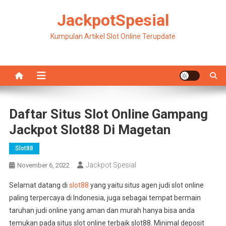
Skip
JackpotSpesial
to
content
Kumpulan Artikel Slot Online Terupdate
Daftar Situs Slot Online Gampang
Jackpot Slot88 Di Magetan
Slot88
Jackpot Spesial
November 6, 2022
Selamat datang di
slot88
yang yaitu situs agen judi slot online
paling terpercaya di Indonesia, juga sebagai tempat bermain
taruhan judi online yang aman dan murah hanya bisa anda
temukan pada situs slot online terbaik slot88. Minimal deposit