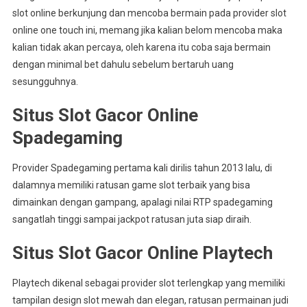
slot online berkunjung dan mencoba bermain pada provider slot
online one touch ini, memang jika kalian belom mencoba maka
kalian tidak akan percaya, oleh karena itu coba saja bermain
dengan minimal bet dahulu sebelum bertaruh uang
sesungguhnya.
Situs Slot Gacor Online
Spadegaming
Provider Spadegaming pertama kali dirilis tahun 2013 lalu, di
dalamnya memiliki ratusan game slot terbaik yang bisa
dimainkan dengan gampang, apalagi nilai RTP spadegaming
sangatlah tinggi sampai jackpot ratusan juta siap diraih.
Situs Slot Gacor Online Playtech
Playtech dikenal sebagai provider slot terlengkap yang memiliki
tampilan design slot mewah dan elegan, ratusan permainan judi