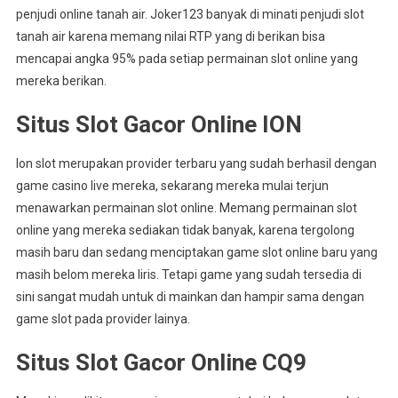
penjudi online tanah air. Joker123 banyak di minati penjudi slot
tanah air karena memang nilai RTP yang di berikan bisa
mencapai angka 95% pada setiap permainan slot online yang
mereka berikan.
Situs Slot Gacor Online ION
Ion slot merupakan provider terbaru yang sudah berhasil dengan
game casino live mereka, sekarang mereka mulai terjun
menawarkan permainan slot online. Memang permainan slot
online yang mereka sediakan tidak banyak, karena tergolong
masih baru dan sedang menciptakan game slot online baru yang
masih belom mereka liris. Tetapi game yang sudah tersedia di
sini sangat mudah untuk di mainkan dan hampir sama dengan
game slot pada provider lainya.
Situs Slot Gacor Online CQ9