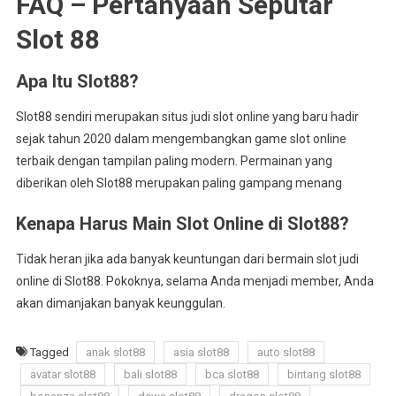
FAQ – Pertanyaan Seputar
Slot 88
Apa Itu Slot88?
Slot88 sendiri merupakan situs judi slot online yang baru hadir
sejak tahun 2020 dalam mengembangkan game slot online
terbaik dengan tampilan paling modern. Permainan yang
diberikan oleh Slot88 merupakan paling gampang menang
Kenapa Harus Main Slot Online di Slot88?
Tidak heran jika ada banyak keuntungan dari bermain slot judi
online di Slot88. Pokoknya, selama Anda menjadi member, Anda
akan dimanjakan banyak keunggulan.
Tagged
anak slot88
asia slot88
auto slot88
avatar slot88
bali slot88
bca slot88
bintang slot88