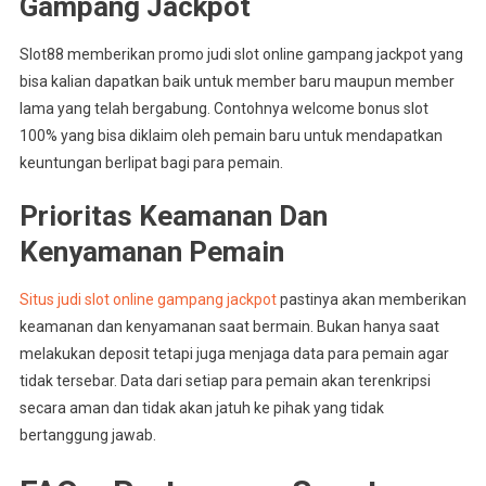
Gampang Jackpot
Slot88 memberikan promo judi slot online gampang jackpot yang
bisa kalian dapatkan baik untuk member baru maupun member
lama yang telah bergabung. Contohnya welcome bonus slot
100% yang bisa diklaim oleh pemain baru untuk mendapatkan
keuntungan berlipat bagi para pemain.
Prioritas Keamanan Dan
Kenyamanan Pemain
Situs judi slot online gampang jackpot
pastinya akan memberikan
keamanan dan kenyamanan saat bermain. Bukan hanya saat
melakukan deposit tetapi juga menjaga data para pemain agar
tidak tersebar. Data dari setiap para pemain akan terenkripsi
secara aman dan tidak akan jatuh ke pihak yang tidak
bertanggung jawab.