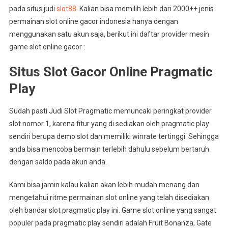
pada situs judi
slot88
. Kalian bisa memilih lebih dari 2000++ jenis
permainan slot online gacor indonesia hanya dengan
menggunakan satu akun saja, berikut ini daftar provider mesin
game slot online gacor :
Situs Slot Gacor Online Pragmatic
Play
Sudah pasti Judi Slot Pragmatic memuncaki peringkat provider
slot nomor 1, karena fitur yang di sediakan oleh pragmatic play
sendiri berupa demo slot dan memiliki winrate tertinggi. Sehingga
anda bisa mencoba bermain terlebih dahulu sebelum bertaruh
dengan saldo pada akun anda.
Kami bisa jamin kalau kalian akan lebih mudah menang dan
mengetahui ritme permainan slot online yang telah disediakan
oleh bandar slot pragmatic play ini. Game slot online yang sangat
populer pada pragmatic play sendiri adalah Fruit Bonanza, Gate