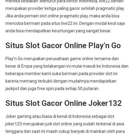
mereka sediakan. Menurut para bettor Indonesia, live22 sendiri
merupakan provider ketiga paling gacor setelah pragmatic play.
JIka anda pemain slot online pragmatic play, maka anda bisa
mencoba bermain pada situs live22 ini. Dengan modal kecil saja
anda bisa mendapatkan keuntungan yang sangat besar.
Situs Slot Gacor Online Play’n Go
Play’n Go merupakan perusahaan game online ternama dan
besar di Eropa yang belakangan ini mulai masuk ke Indonesia dan
beberapa member kami suka bermain pada provider slot ini
karena memang terbukti dengan mudahnya mendapatkan
jackpot dan juga free spin pada setiap 50 putaran.
Situs Slot Gacor Online Joker132
Joker gaming atau biasa di kenal di Indonesia sebagai slot
joker123 merupakan judi slot online yang sudah terkenal di asia
tenggara dan saat ini masih cukup banyak di mainkan oleh para