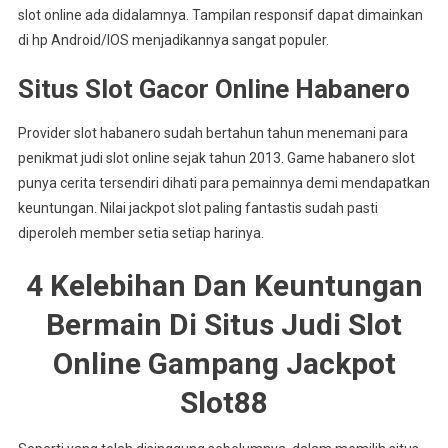
slot online ada didalamnya. Tampilan responsif dapat dimainkan
di hp Android/IOS menjadikannya sangat populer.
Situs Slot Gacor Online Habanero
Provider slot habanero sudah bertahun tahun menemani para
penikmat judi slot online sejak tahun 2013. Game habanero slot
punya cerita tersendiri dihati para pemainnya demi mendapatkan
keuntungan. Nilai jackpot slot paling fantastis sudah pasti
diperoleh member setia setiap harinya.
4 Kelebihan Dan Keuntungan
Bermain Di Situs Judi Slot
Online Gampang Jackpot
Slot88