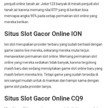
penjudi online tanah air. Joker123 banyak di minati penjudi slot
tanah air karena memang nilai RTP yang di berikan bisa
mencapai angka 95% pada setiap permainan slot online yang
mereka berikan.
Situs Slot Gacor Online ION
Ion slot merupakan provider terbaru yang sudah berhasil dengan
game casino live mereka, sekarang mereka mulai terjun
menawarkan permainan slot online. Memang permainan slot
online yang mereka sediakan tidak banyak, karena tergolong
masih baru dan sedang menciptakan game slot online baru yang
masih belom mereka liris. Tetapi game yang sudah tersedia di
sini sangat mudah untuk di mainkan dan hampir sama dengan
game slot pada provider lainya.
Situs Slot Gacor Online CQ9