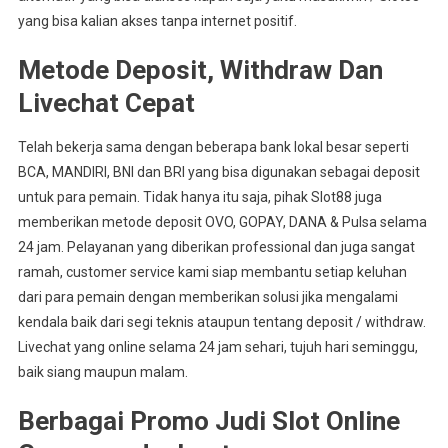
yang bisa kalian akses tanpa internet positif.
Metode Deposit, Withdraw Dan
Livechat Cepat
Telah bekerja sama dengan beberapa bank lokal besar seperti
BCA, MANDIRI, BNI dan BRI yang bisa digunakan sebagai deposit
untuk para pemain. Tidak hanya itu saja, pihak Slot88 juga
memberikan metode deposit OVO, GOPAY, DANA & Pulsa selama
24 jam. Pelayanan yang diberikan professional dan juga sangat
ramah, customer service kami siap membantu setiap keluhan
dari para pemain dengan memberikan solusi jika mengalami
kendala baik dari segi teknis ataupun tentang deposit / withdraw.
Livechat yang online selama 24 jam sehari, tujuh hari seminggu,
baik siang maupun malam.
Berbagai Promo Judi Slot Online