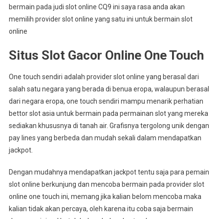
bermain pada judi slot online CQ9 ini saya rasa anda akan
memilih provider slot online yang satu ini untuk bermain slot
online
Situs Slot Gacor Online One Touch
One touch sendiri adalah provider slot online yang berasal dari
salah satu negara yang berada di benua eropa, walaupun berasal
dari negara eropa, one touch sendiri mampu menarik perhatian
bettor slot asia untuk bermain pada permainan slot yang mereka
sediakan khususnya di tanah air. Grafisnya tergolong unik dengan
pay lines yang berbeda dan mudah sekali dalam mendapatkan
jackpot.
Dengan mudahnya mendapatkan jackpot tentu saja para pemain
slot online berkunjung dan mencoba bermain pada provider slot
online one touch ini, memang jika kalian belom mencoba maka
kalian tidak akan percaya, oleh karena itu coba saja bermain