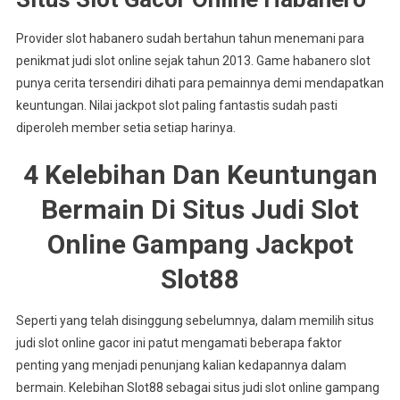
Provider slot habanero sudah bertahun tahun menemani para
penikmat judi slot online sejak tahun 2013. Game habanero slot
punya cerita tersendiri dihati para pemainnya demi mendapatkan
keuntungan. Nilai jackpot slot paling fantastis sudah pasti
diperoleh member setia setiap harinya.
4 Kelebihan Dan Keuntungan
Bermain Di Situs Judi Slot
Online Gampang Jackpot
Slot88
Seperti yang telah disinggung sebelumnya, dalam memilih situs
judi slot online gacor ini patut mengamati beberapa faktor
penting yang menjadi penunjang kalian kedapannya dalam
bermain. Kelebihan Slot88 sebagai situs judi slot online gampang