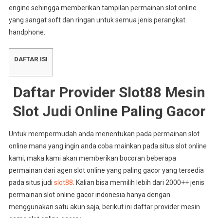
engine sehingga memberikan tampilan permainan slot online
yang sangat soft dan ringan untuk semua jenis perangkat
handphone.
DAFTAR ISI
Daftar Provider Slot88 Mesin
Slot Judi Online Paling Gacor
Untuk mempermudah anda menentukan pada permainan slot
online mana yang ingin anda coba mainkan pada situs slot online
kami, maka kami akan memberikan bocoran beberapa
permainan dari agen slot online yang paling gacor yang tersedia
pada situs judi
slot88
. Kalian bisa memilih lebih dari 2000++ jenis
permainan slot online gacor indonesia hanya dengan
menggunakan satu akun saja, berikut ini daftar provider mesin