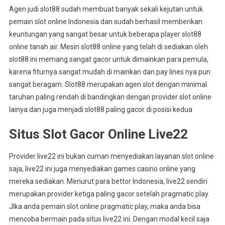
Agen judi slot88 sudah membuat banyak sekali kejutan untuk
pemain slot online Indonesia dan sudah berhasil memberikan
keuntungan yang sangat besar untuk beberapa player slot88
online tanah air. Mesin slot88 online yang telah di sediakan oleh
slot88 ini memang sangat gacor untuk dimainkan para pemula,
karena fiturnya sangat mudah di mainkan dan pay lines nya pun
sangat beragam. Slot88 merupakan agen slot dengan minimal
taruhan paling rendah di bandingkan dengan provider slot online
lainya dan juga menjadi slot88 paling gacor di posisi kedua
Situs Slot Gacor Online Live22
Provider live22 ini bukan cuman menyediakan layanan slot online
saja, live22 ini juga menyediakan games casino online yang
mereka sediakan. Menurut para bettor Indonesia, live22 sendiri
merupakan provider ketiga paling gacor setelah pragmatic play.
JIka anda pemain slot online pragmatic play, maka anda bisa
mencoba bermain pada situs live22 ini. Dengan modal kecil saja