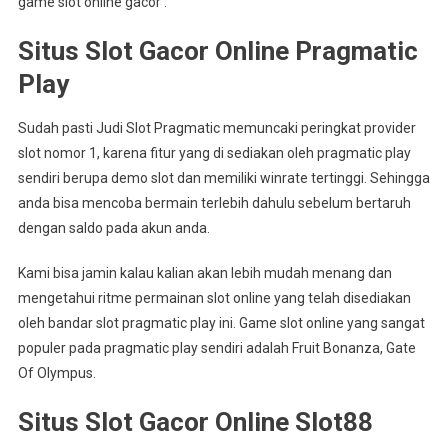
game slot online gacor :
Situs Slot Gacor Online Pragmatic
Play
Sudah pasti Judi Slot Pragmatic memuncaki peringkat provider
slot nomor 1, karena fitur yang di sediakan oleh pragmatic play
sendiri berupa demo slot dan memiliki winrate tertinggi. Sehingga
anda bisa mencoba bermain terlebih dahulu sebelum bertaruh
dengan saldo pada akun anda.
Kami bisa jamin kalau kalian akan lebih mudah menang dan
mengetahui ritme permainan slot online yang telah disediakan
oleh bandar slot pragmatic play ini. Game slot online yang sangat
populer pada pragmatic play sendiri adalah Fruit Bonanza, Gate
Of Olympus.
Situs Slot Gacor Online Slot88