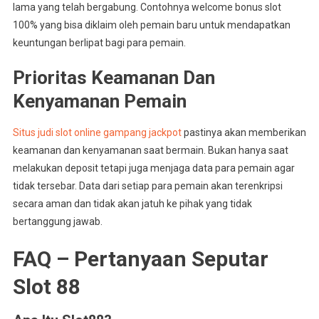
lama yang telah bergabung. Contohnya welcome bonus slot
100% yang bisa diklaim oleh pemain baru untuk mendapatkan
keuntungan berlipat bagi para pemain.
Prioritas Keamanan Dan
Kenyamanan Pemain
Situs judi slot online gampang jackpot
pastinya akan memberikan
keamanan dan kenyamanan saat bermain. Bukan hanya saat
melakukan deposit tetapi juga menjaga data para pemain agar
tidak tersebar. Data dari setiap para pemain akan terenkripsi
secara aman dan tidak akan jatuh ke pihak yang tidak
bertanggung jawab.
FAQ – Pertanyaan Seputar
Slot 88