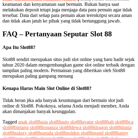
keamanan dan kenyamanan saat bermain. Bukan hanya saat
melakukan deposit tetapi juga menjaga data para pemain agar tidak
tersebar. Data dari setiap para pemain akan terenkripsi secara aman
dan tidak akan jatuh ke pihak yang tidak bertanggung jawab.
FAQ – Pertanyaan Seputar Slot 88
Apa Itu Slot88?
Slot88 sendiri merupakan situs judi slot online yang baru hadir sejak
tahun 2020 dalam mengembangkan game slot online terbaik dengan
tampilan paling modern. Permainan yang diberikan oleh Slot88
merupakan paling gampang menang
Kenapa Harus Main Slot Online di Slot88?
Tidak heran jika ada banyak keuntungan dari bermain slot judi
online di Slot88. Pokoknya, selama Anda menjadi member, Anda
akan dimanjakan banyak keunggulan.
Tagged
anak slot88
asia slot88
auto slot88
avatar slot88
bali slot88
bca
slot88
bintang slot88
bonanza slot88
dewa slot88
dragon slot88
dunia
slot88
galaxy slot88
garuda slot88
golden slot88
grand slot88
happy