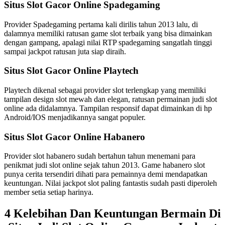
Situs Slot Gacor Online Spadegaming
Provider Spadegaming pertama kali dirilis tahun 2013 lalu, di
dalamnya memiliki ratusan game slot terbaik yang bisa dimainkan
dengan gampang, apalagi nilai RTP spadegaming sangatlah tinggi
sampai jackpot ratusan juta siap diraih.
Situs Slot Gacor Online Playtech
Playtech dikenal sebagai provider slot terlengkap yang memiliki
tampilan design slot mewah dan elegan, ratusan permainan judi slot
online ada didalamnya. Tampilan responsif dapat dimainkan di hp
Android/IOS menjadikannya sangat populer.
Situs Slot Gacor Online Habanero
Provider slot habanero sudah bertahun tahun menemani para
penikmat judi slot online sejak tahun 2013. Game habanero slot
punya cerita tersendiri dihati para pemainnya demi mendapatkan
keuntungan. Nilai jackpot slot paling fantastis sudah pasti diperoleh
member setia setiap harinya.
4 Kelebihan Dan Keuntungan Bermain Di