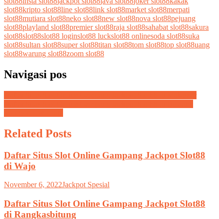
slot88
insta slot88
jackpot slot88
java slot88
joker slot88
kakak
slot88
kripto slot88
line slot88
link slot88
market slot88
merpati
slot88
mutiara slot88
neko slot88
new slot88
nova slot88
pejuang
slot88
playland slot88
premier slot88
raja slot88
sahabat slot88
sakura
slot88
slot88
slot88 login
slot88 luck
slot88 online
soda slot88
suka
slot88
sultan slot88
super slot88
titan slot88
tom slot88
top slot88
uang
slot88
warung slot88
zoom slot88
Navigasi pos
Daftar Situs Slot Online Gampang Jackpot Slot88 di Makassar
Daftar Situs Slot Online Gampang Jackpot Slot88 di Bolaang
Mongondow Utara
Related Posts
Daftar Situs Slot Online Gampang Jackpot Slot88
di Wajo
November 6, 2022
Jackpot Spesial
Daftar Situs Slot Online Gampang Jackpot Slot88
di Rangkasbitung