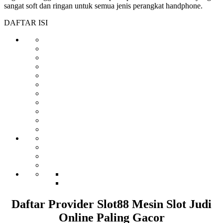
sangat soft dan ringan untuk semua jenis perangkat handphone.
DAFTAR ISI
Daftar Provider Slot88 Mesin Slot Judi
Online Paling Gacor