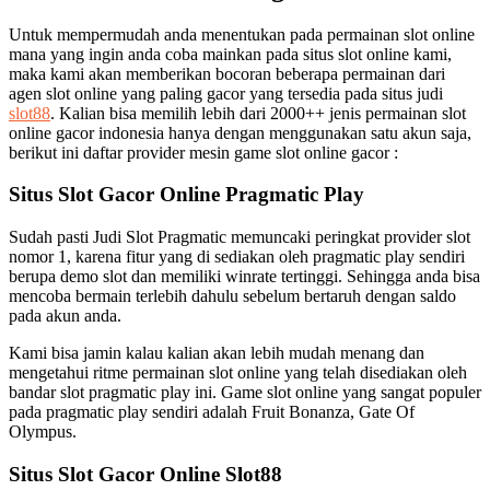
Untuk mempermudah anda menentukan pada permainan slot online
mana yang ingin anda coba mainkan pada situs slot online kami,
maka kami akan memberikan bocoran beberapa permainan dari
agen slot online yang paling gacor yang tersedia pada situs judi
slot88
. Kalian bisa memilih lebih dari 2000++ jenis permainan slot
online gacor indonesia hanya dengan menggunakan satu akun saja,
berikut ini daftar provider mesin game slot online gacor :
Situs Slot Gacor Online Pragmatic Play
Sudah pasti Judi Slot Pragmatic memuncaki peringkat provider slot
nomor 1, karena fitur yang di sediakan oleh pragmatic play sendiri
berupa demo slot dan memiliki winrate tertinggi. Sehingga anda bisa
mencoba bermain terlebih dahulu sebelum bertaruh dengan saldo
pada akun anda.
Kami bisa jamin kalau kalian akan lebih mudah menang dan
mengetahui ritme permainan slot online yang telah disediakan oleh
bandar slot pragmatic play ini. Game slot online yang sangat populer
pada pragmatic play sendiri adalah Fruit Bonanza, Gate Of
Olympus.
Situs Slot Gacor Online Slot88