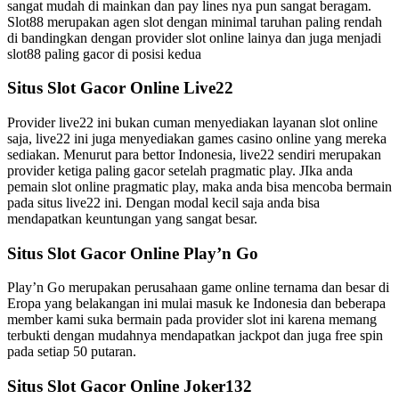
sangat mudah di mainkan dan pay lines nya pun sangat beragam.
Slot88 merupakan agen slot dengan minimal taruhan paling rendah
di bandingkan dengan provider slot online lainya dan juga menjadi
slot88 paling gacor di posisi kedua
Situs Slot Gacor Online Live22
Provider live22 ini bukan cuman menyediakan layanan slot online
saja, live22 ini juga menyediakan games casino online yang mereka
sediakan. Menurut para bettor Indonesia, live22 sendiri merupakan
provider ketiga paling gacor setelah pragmatic play. JIka anda
pemain slot online pragmatic play, maka anda bisa mencoba bermain
pada situs live22 ini. Dengan modal kecil saja anda bisa
mendapatkan keuntungan yang sangat besar.
Situs Slot Gacor Online Play’n Go
Play’n Go merupakan perusahaan game online ternama dan besar di
Eropa yang belakangan ini mulai masuk ke Indonesia dan beberapa
member kami suka bermain pada provider slot ini karena memang
terbukti dengan mudahnya mendapatkan jackpot dan juga free spin
pada setiap 50 putaran.
Situs Slot Gacor Online Joker132