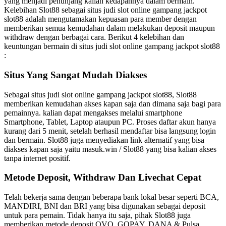
yang menjadi penunjang kalian kedapannya dalam bermain.
Kelebihan Slot88 sebagai situs judi slot online gampang jackpot
slot88 adalah mengutamakan kepuasan para member dengan
memberikan semua kemudahan dalam melakukan deposit maupun
withdraw dengan berbagai cara. Berikut 4 kelebihan dan
keuntungan bermain di situs judi slot online gampang jackpot slot88
:
Situs Yang Sangat Mudah Diakses
Sebagai situs judi slot online gampang jackpot slot88, Slot88
memberikan kemudahan akses kapan saja dan dimana saja bagi para
pemainnya. kalian dapat mengakses melalui smartphone
Smartphone, Tablet, Laptop ataupun PC. Proses daftar akun hanya
kurang dari 5 menit, setelah berhasil mendaftar bisa langsung login
dan bermain. Slot88 juga menyediakan link alternatif yang bisa
diakses kapan saja yaitu masuk.win / Slot88 yang bisa kalian akses
tanpa internet positif.
Metode Deposit, Withdraw Dan Livechat Cepat
Telah bekerja sama dengan beberapa bank lokal besar seperti BCA,
MANDIRI, BNI dan BRI yang bisa digunakan sebagai deposit
untuk para pemain. Tidak hanya itu saja, pihak Slot88 juga
memberikan metode deposit OVO, GOPAY, DANA & Pulsa