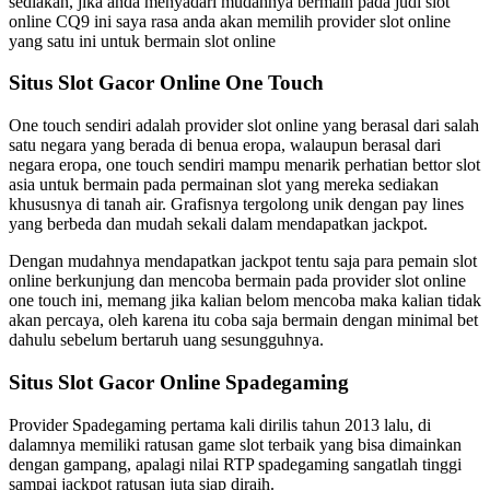
sediakan, jika anda menyadari mudahnya bermain pada judi slot
online CQ9 ini saya rasa anda akan memilih provider slot online
yang satu ini untuk bermain slot online
Situs Slot Gacor Online One Touch
One touch sendiri adalah provider slot online yang berasal dari salah
satu negara yang berada di benua eropa, walaupun berasal dari
negara eropa, one touch sendiri mampu menarik perhatian bettor slot
asia untuk bermain pada permainan slot yang mereka sediakan
khususnya di tanah air. Grafisnya tergolong unik dengan pay lines
yang berbeda dan mudah sekali dalam mendapatkan jackpot.
Dengan mudahnya mendapatkan jackpot tentu saja para pemain slot
online berkunjung dan mencoba bermain pada provider slot online
one touch ini, memang jika kalian belom mencoba maka kalian tidak
akan percaya, oleh karena itu coba saja bermain dengan minimal bet
dahulu sebelum bertaruh uang sesungguhnya.
Situs Slot Gacor Online Spadegaming
Provider Spadegaming pertama kali dirilis tahun 2013 lalu, di
dalamnya memiliki ratusan game slot terbaik yang bisa dimainkan
dengan gampang, apalagi nilai RTP spadegaming sangatlah tinggi
sampai jackpot ratusan juta siap diraih.