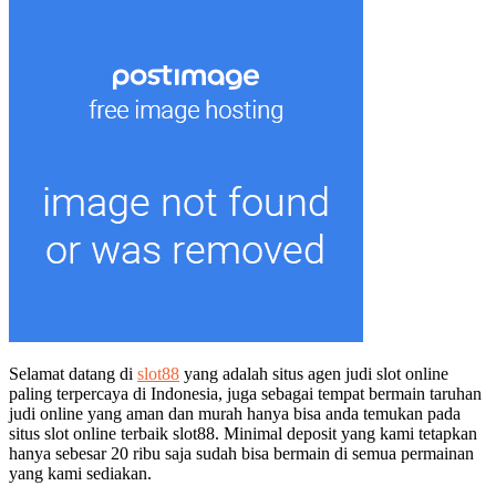
Selamat datang di
slot88
yang adalah situs agen judi slot online
paling terpercaya di Indonesia, juga sebagai tempat bermain taruhan
judi online yang aman dan murah hanya bisa anda temukan pada
situs slot online terbaik slot88. Minimal deposit yang kami tetapkan
hanya sebesar 20 ribu saja sudah bisa bermain di semua permainan
yang kami sediakan.