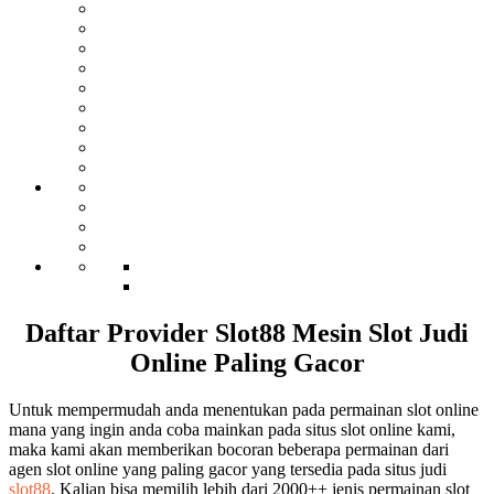
Daftar Provider Slot88 Mesin Slot Judi
Online Paling Gacor
Untuk mempermudah anda menentukan pada permainan slot online
mana yang ingin anda coba mainkan pada situs slot online kami,
maka kami akan memberikan bocoran beberapa permainan dari
agen slot online yang paling gacor yang tersedia pada situs judi
slot88
. Kalian bisa memilih lebih dari 2000++ jenis permainan slot