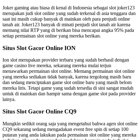
Joker gaming atau biasa di kenal di Indonesia sebagai slot joker123
merupakan judi slot online yang sudah terkenal di asia tenggara dan
saat ini masih cukup banyak di mainkan oleh para penjudi online
tanah air. Joker123 banyak di minati penjudi slot tanah air karena
memang nilai RTP yang di berikan bisa mencapai angka 95% pada
setiap permainan slot online yang mereka berikan.
Situs Slot Gacor Online ION
Ion slot merupakan provider terbaru yang sudah berhasil dengan
game casino live mereka, sekarang mereka mulai terjun
menawarkan permainan slot online. Memang permainan slot online
yang mereka sediakan tidak banyak, karena tergolong masih baru
dan sedang menciptakan game slot online baru yang masih belom
mereka liris. Tetapi game yang sudah tersedia di sini sangat mudah
untuk di mainkan dan hampir sama dengan game slot pada provider
lainya.
Situs Slot Gacor Online CQ9
Mungkin sedikit orang saja yang mengetahui bahwa agen slot online
CQ9 sekarang sedang mengadakan event free spin di setiap 100
putaran yang anda lakukan pada permainan slot online yang mereka