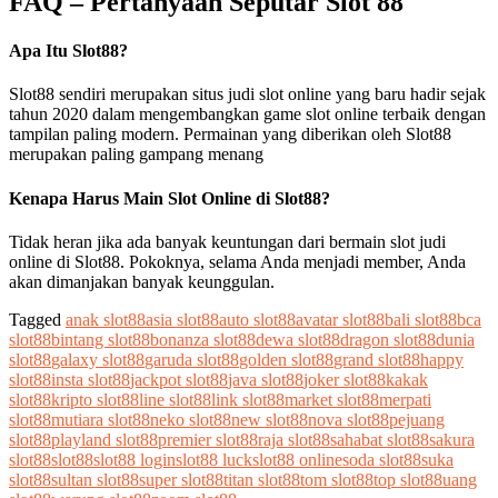
FAQ – Pertanyaan Seputar Slot 88
Apa Itu Slot88?
Slot88 sendiri merupakan situs judi slot online yang baru hadir sejak
tahun 2020 dalam mengembangkan game slot online terbaik dengan
tampilan paling modern. Permainan yang diberikan oleh Slot88
merupakan paling gampang menang
Kenapa Harus Main Slot Online di Slot88?
Tidak heran jika ada banyak keuntungan dari bermain slot judi
online di Slot88. Pokoknya, selama Anda menjadi member, Anda
akan dimanjakan banyak keunggulan.
Tagged
anak slot88
asia slot88
auto slot88
avatar slot88
bali slot88
bca
slot88
bintang slot88
bonanza slot88
dewa slot88
dragon slot88
dunia
slot88
galaxy slot88
garuda slot88
golden slot88
grand slot88
happy
slot88
insta slot88
jackpot slot88
java slot88
joker slot88
kakak
slot88
kripto slot88
line slot88
link slot88
market slot88
merpati
slot88
mutiara slot88
neko slot88
new slot88
nova slot88
pejuang
slot88
playland slot88
premier slot88
raja slot88
sahabat slot88
sakura
slot88
slot88
slot88 login
slot88 luck
slot88 online
soda slot88
suka
slot88
sultan slot88
super slot88
titan slot88
tom slot88
top slot88
uang