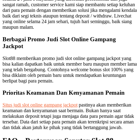
sangat ramah, customer service kami siap membantu setiap keluhan
dari para pemain dengan memberikan solusi jika mengalami kendala
baik dari segi teknis ataupun tentang deposit / withdraw. Livechat
yang online selama 24 jam sehari, tujuh hari seminggu, baik siang
maupun malam.
Berbagai Promo Judi Slot Online Gampang
Jackpot
Slot88 memberikan promo judi slot online gampang jackpot yang
bisa kalian dapatkan baik untuk member baru maupun member lama
yang telah bergabung. Contohnya welcome bonus slot 100% yang
bisa diklaim oleh pemain baru untuk mendapatkan keuntungan
berlipat bagi para pemain.
Prioritas Keamanan Dan Kenyamanan Pemain
Situs judi slot online gampang jackpot
pastinya akan memberikan
keamanan dan kenyamanan saat bermain. Bukan hanya saat
melakukan deposit tetapi juga menjaga data para pemain agar tidak
tersebar. Data dari setiap para pemain akan terenkripsi secara aman
dan tidak akan jatuh ke pihak yang tidak bertanggung jawab.