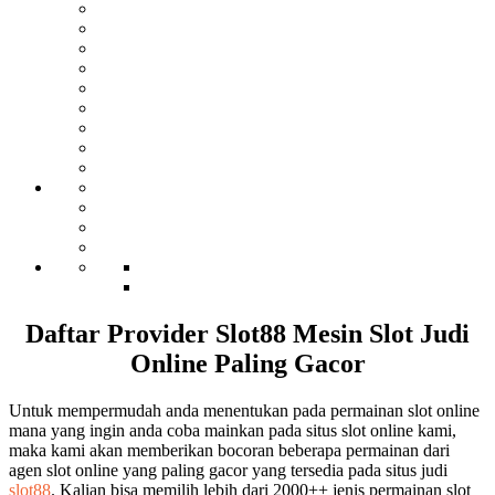
Daftar Provider Slot88 Mesin Slot Judi
Online Paling Gacor
Untuk mempermudah anda menentukan pada permainan slot online
mana yang ingin anda coba mainkan pada situs slot online kami,
maka kami akan memberikan bocoran beberapa permainan dari
agen slot online yang paling gacor yang tersedia pada situs judi
slot88
. Kalian bisa memilih lebih dari 2000++ jenis permainan slot