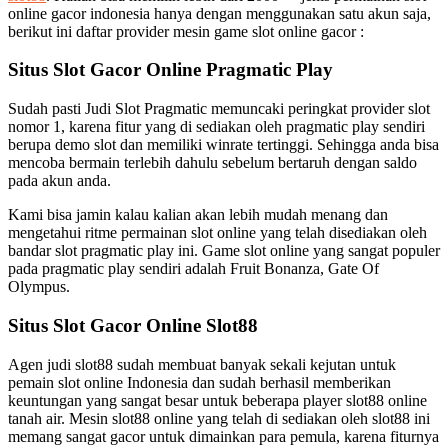
online gacor indonesia hanya dengan menggunakan satu akun saja,
berikut ini daftar provider mesin game slot online gacor :
Situs Slot Gacor Online Pragmatic Play
Sudah pasti Judi Slot Pragmatic memuncaki peringkat provider slot
nomor 1, karena fitur yang di sediakan oleh pragmatic play sendiri
berupa demo slot dan memiliki winrate tertinggi. Sehingga anda bisa
mencoba bermain terlebih dahulu sebelum bertaruh dengan saldo
pada akun anda.
Kami bisa jamin kalau kalian akan lebih mudah menang dan
mengetahui ritme permainan slot online yang telah disediakan oleh
bandar slot pragmatic play ini. Game slot online yang sangat populer
pada pragmatic play sendiri adalah Fruit Bonanza, Gate Of
Olympus.
Situs Slot Gacor Online Slot88
Agen judi slot88 sudah membuat banyak sekali kejutan untuk
pemain slot online Indonesia dan sudah berhasil memberikan
keuntungan yang sangat besar untuk beberapa player slot88 online
tanah air. Mesin slot88 online yang telah di sediakan oleh slot88 ini
memang sangat gacor untuk dimainkan para pemula, karena fiturnya