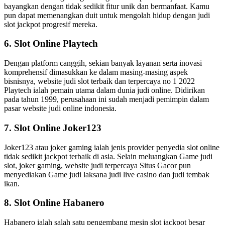
bayangkan dengan tidak sedikit fitur unik dan bermanfaat. Kamu
pun dapat memenangkan duit untuk mengolah hidup dengan judi
slot jackpot progresif mereka.
6. Slot Online Playtech
Dengan platform canggih, sekian banyak layanan serta inovasi
komprehensif dimasukkan ke dalam masing-masing aspek
bisnisnya, website judi slot terbaik dan terpercaya no 1 2022
Playtech ialah pemain utama dalam dunia judi online. Didirikan
pada tahun 1999, perusahaan ini sudah menjadi pemimpin dalam
pasar website judi online indonesia.
7. Slot Online Joker123
Joker123 atau joker gaming ialah jenis provider penyedia slot online
tidak sedikit jackpot terbaik di asia. Selain meluangkan Game judi
slot, joker gaming, website judi terpercaya Situs Gacor pun
menyediakan Game judi laksana judi live casino dan judi tembak
ikan.
8. Slot Online Habanero
Habanero ialah salah satu pengembang mesin slot jackpot besar