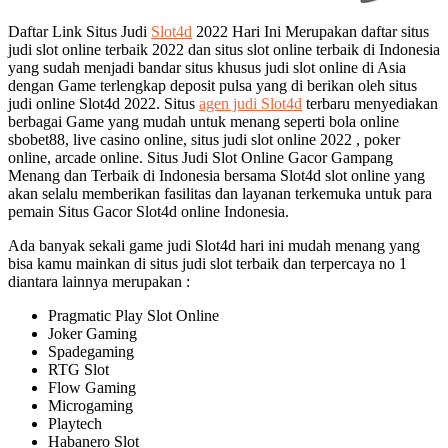
Daftar Link Situs Judi
Slot4d
2022 Hari Ini Merupakan daftar situs
judi slot online terbaik 2022 dan situs slot online terbaik di Indonesia
yang sudah menjadi bandar situs khusus judi slot online di Asia
dengan Game terlengkap deposit pulsa yang di berikan oleh situs
judi online Slot4d 2022. Situs
agen judi Slot4d
terbaru menyediakan
berbagai Game yang mudah untuk menang seperti bola online
sbobet88, live casino online, situs judi slot online 2022 , poker
online, arcade online. Situs Judi Slot Online Gacor Gampang
Menang dan Terbaik di Indonesia bersama Slot4d slot online yang
akan selalu memberikan fasilitas dan layanan terkemuka untuk para
pemain Situs Gacor Slot4d online Indonesia.
Ada banyak sekali game judi Slot4d hari ini mudah menang yang
bisa kamu mainkan di situs judi slot terbaik dan terpercaya no 1
diantara lainnya merupakan :
Pragmatic Play Slot Online
Joker Gaming
Spadegaming
RTG Slot
Flow Gaming
Microgaming
Playtech
Habanero Slot