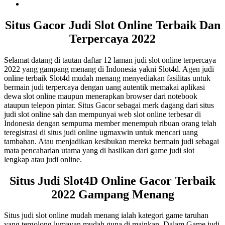
Situs Gacor Judi Slot Online Terbaik Dan
Terpercaya 2022
Selamat datang di tautan daftar 12 laman judi slot online terpercaya
2022 yang gampang menang di Indonesia yakni Slot4d. Agen judi
online terbaik Slot4d mudah menang menyediakan fasilitas untuk
bermain judi terpercaya dengan uang autentik memakai aplikasi
dewa slot online maupun menerapkan browser dari notebook
ataupun telepon pintar. Situs Gacor sebagai merk dagang dari situs
judi slot online sah dan mempunyai web slot online terbesar di
Indonesia dengan sempurna member menempuh ribuan orang telah
teregistrasi di situs judi online ugmaxwin untuk mencari uang
tambahan. Atau menjadikan kesibukan mereka bermain judi sebagai
mata pencaharian utama yang di hasilkan dari game judi slot
lengkap atau judi online.
Situs Judi Slot4D Online Gacor Terbaik
2022 Gampang Menang
Situs judi slot online mudah menang ialah kategori game taruhan
yang tergolong lumayan mudah guna di mainkan. Dalam Game judi