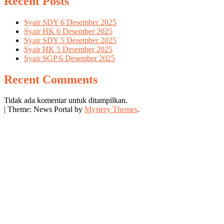
Recent Posts
Syair SDY 6 Desember 2025
Syair HK 6 Desember 2025
Syair SDY 5 Desember 2025
Syair HK 5 Desember 2025
Syair SGP 6 Desember 2025
Recent Comments
Tidak ada komentar untuk ditampilkan.
|
Theme: News Portal by
Mystery Themes
.