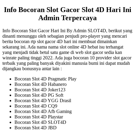
Info Bocoran Slot Gacor Slot 4D Hari Ini
Admin Terpercaya
Info Bocoran Slot Gacor Hari Ini By Admin SLOT4D, berikut yang
dinanti menunggu oleh sebagian penjudi pro-player yang mencari
berita bocoran rtp slot gacor 4D hari ini membuat dimainkan
sekarang ini. Ada nama nama slot online 4D hebat isu terhangat
yang menjadi tidak betul satu game di web slot gacor sedia kan
winrate paling tinggi 2022. Ada juga bocoran 10 provider slot gacor
terbaik yang paling banyak diyakini manusia bumi ini dapat mudah
dijangkau bonusnya antar lain :
Bocoran Slot 4D Pragmatic Play
Bocoran Slot 4D Habanero
Bocoran Slot 4D Joker123
Bocoran Slot 4D PG Soft
Bocoran Slot 4D YGG Drasil
Bocoran Slot 4D CQ9
Bocoran Slot 4D Afb Gaming
Bocoran Slot 4D Playstar
Bocoran Slot 4D SLOT4D
Bocoran Slot 4D JBD