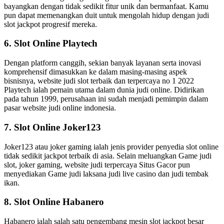
bayangkan dengan tidak sedikit fitur unik dan bermanfaat. Kamu
pun dapat memenangkan duit untuk mengolah hidup dengan judi
slot jackpot progresif mereka.
6. Slot Online Playtech
Dengan platform canggih, sekian banyak layanan serta inovasi
komprehensif dimasukkan ke dalam masing-masing aspek
bisnisnya, website judi slot terbaik dan terpercaya no 1 2022
Playtech ialah pemain utama dalam dunia judi online. Didirikan
pada tahun 1999, perusahaan ini sudah menjadi pemimpin dalam
pasar website judi online indonesia.
7. Slot Online Joker123
Joker123 atau joker gaming ialah jenis provider penyedia slot online
tidak sedikit jackpot terbaik di asia. Selain meluangkan Game judi
slot, joker gaming, website judi terpercaya Situs Gacor pun
menyediakan Game judi laksana judi live casino dan judi tembak
ikan.
8. Slot Online Habanero
Habanero ialah salah satu pengembang mesin slot jackpot besar