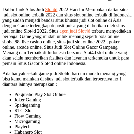
Daftar Link Situs Judi
Slot4d
2022 Hari Ini Merupakan daftar situs
judi slot online terbaik 2022 dan situs slot online terbaik di Indonesia
yang sudah menjadi bandar situs khusus judi slot online di Asia
dengan Game terlengkap deposit pulsa yang di berikan oleh situs
judi online Slot4d 2022. Situs
agen judi Slot4d
terbaru menyediakan
berbagai Game yang mudah untuk menang seperti bola online
sbobet88, live casino online, situs judi slot online 2022 , poker
online, arcade online. Situs Judi Slot Online Gacor Gampang
Menang dan Terbaik di Indonesia bersama Slot4d slot online yang
akan selalu memberikan fasilitas dan layanan terkemuka untuk para
pemain Situs Gacor Slot4d online Indonesia.
Ada banyak sekali game judi Slot4d hari ini mudah menang yang
bisa kamu mainkan di situs judi slot terbaik dan terpercaya no 1
diantara lainnya merupakan :
Pragmatic Play Slot Online
Joker Gaming
Spadegaming
RTG Slot
Flow Gaming
Microgaming
Playtech
Habanero Slot