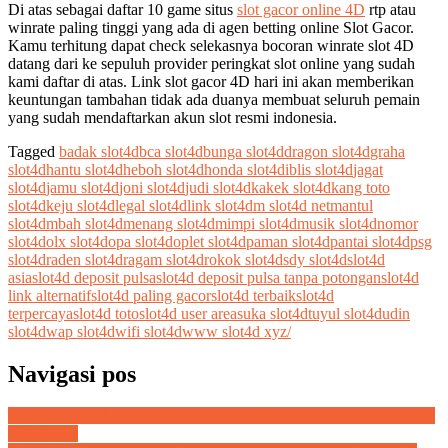
Di atas sebagai daftar 10 game situs
slot gacor online 4D
rtp atau
winrate paling tinggi yang ada di agen betting online Slot Gacor.
Kamu terhitung dapat check selekasnya bocoran winrate slot 4D
datang dari ke sepuluh provider peringkat slot online yang sudah
kami daftar di atas. Link slot gacor 4D hari ini akan memberikan
keuntungan tambahan tidak ada duanya membuat seluruh pemain
yang sudah mendaftarkan akun slot resmi indonesia.
Tagged
badak slot4d
bca slot4d
bunga slot4d
dragon slot4d
graha
slot4d
hantu slot4d
heboh slot4d
honda slot4d
iblis slot4d
jagat
slot4d
jamu slot4d
joni slot4d
judi slot4d
kakek slot4d
kang toto
slot4d
keju slot4d
legal slot4d
link slot4d
m slot4d net
mantul
slot4d
mbah slot4d
menang slot4d
mimpi slot4d
musik slot4d
nomor
slot4d
olx slot4d
opa slot4d
oplet slot4d
paman slot4d
pantai slot4d
psg
slot4d
raden slot4d
ragam slot4d
rokok slot4d
sdy slot4d
slot4d
asia
slot4d deposit pulsa
slot4d deposit pulsa tanpa potongan
slot4d
link alternatif
slot4d paling gacor
slot4d terbaik
slot4d
terpercaya
slot4d toto
slot4d user area
suka slot4d
tuyul slot4d
udin
slot4d
wap slot4d
wifi slot4d
www slot4d xyz/
Navigasi pos
SLOT4D: Tasikmalaya Situs Agen Login Slot Gacor Slot4d Online
Terpercaya