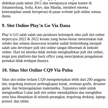
didirikan pada tahun 2012 dan mempunyai empat kantor di
Johannesburg, Sofia, Kiev, dan Manila, memberi mereka
keterampilan untuk beroperasi di pasar website judi online semua
dunia.
9. Slot Online Play’n Go Via Dana
Play’n GO ialah salah satu produsen kelompok situs judi slot online
terpercaya 2022 & 2022 kesatu yang benar-benar menemukan hak
seluler dan selama dasawarsa terakhir sudah berkembang menjadi
salah satu developer judi slot online sangat dihormati di industri
online. Hari ini mereka tidak melulu menghadirkan judi slot online,
tetapi pun platform dan back office yang menciptakan pengalaman
pemakai tidak terdapat duanya.
10. Situs Slot Online CQ9 Via Pulsa
Situs slot online terlaris CQ9 mempekerjakan lebih dari 200 anggota
tim, tergolong insinyur perlengkapan lunak, seniman grafis, desainer
game, dan berpengalaman matematika. Tujuannya ialah untuk
menghasilkan Game judi slot online menakjubkan dan menghibur
serta bisa dimainkan di seluruh perangkat, tergolong desktop, laptop,
ponsel, dan tablet.