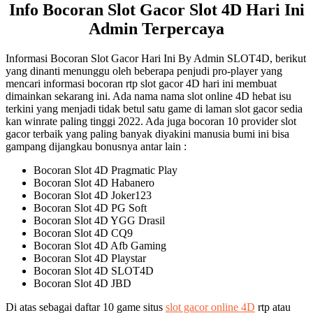
Info Bocoran Slot Gacor Slot 4D Hari Ini
Admin Terpercaya
Informasi Bocoran Slot Gacor Hari Ini By Admin SLOT4D, berikut
yang dinanti menunggu oleh beberapa penjudi pro-player yang
mencari informasi bocoran rtp slot gacor 4D hari ini membuat
dimainkan sekarang ini. Ada nama nama slot online 4D hebat isu
terkini yang menjadi tidak betul satu game di laman slot gacor sedia
kan winrate paling tinggi 2022. Ada juga bocoran 10 provider slot
gacor terbaik yang paling banyak diyakini manusia bumi ini bisa
gampang dijangkau bonusnya antar lain :
Bocoran Slot 4D Pragmatic Play
Bocoran Slot 4D Habanero
Bocoran Slot 4D Joker123
Bocoran Slot 4D PG Soft
Bocoran Slot 4D YGG Drasil
Bocoran Slot 4D CQ9
Bocoran Slot 4D Afb Gaming
Bocoran Slot 4D Playstar
Bocoran Slot 4D SLOT4D
Bocoran Slot 4D JBD
Di atas sebagai daftar 10 game situs
slot gacor online 4D
rtp atau