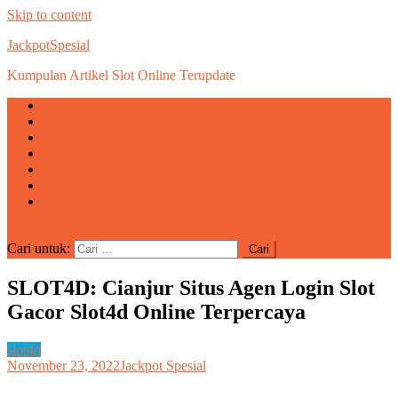
Skip to content
JackpotSpesial
Kumpulan Artikel Slot Online Terupdate
Home
Tips dan Trik Bermain Slot
Agen Slot
Togel Hongkong
Togel Singapura
Togel Sydney
Slot Deposit Pulsa
site mode button
Cari untuk:
SLOT4D: Cianjur Situs Agen Login Slot
Gacor Slot4d Online Terpercaya
slot4d
November 23, 2022
Jackpot Spesial