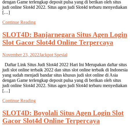
dengan Game terlengkap deposit pulsa yang di berikan oleh situs
judi online Slot4d 2022. Situs agen judi Slot4d terbaru menyediakan
[…]
Continue Reading
SLOT4D: Banjarnegara Situs Agen Login
Slot Gacor Slot4d Online Terpercaya
November 23, 2022
Jackpot Spesial
Daftar Link Situs Judi Slot4d 2022 Hari Ini Merupakan daftar situs
judi slot online terbaik 2022 dan situs slot online terbaik di Indonesia
yang sudah menjadi bandar situs khusus judi slot online di Asia
dengan Game terlengkap deposit pulsa yang di berikan oleh situs
judi online Slot4d 2022. Situs agen judi Slot4d terbaru menyediakan
[…]
Continue Reading
SLOT4D: Boyolali Situs Agen Login Slot
Gacor Slot4d Online Terpercaya