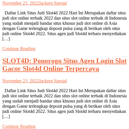
November 23, 2022
Jackpot Spesial
Daftar Link Situs Judi Slot4d 2022 Hari Ini Merupakan daftar situs
judi slot online terbaik 2022 dan situs slot online terbaik di Indonesia
yang sudah menjadi bandar situs khusus judi slot online di Asia
dengan Game terlengkap deposit pulsa yang di berikan oleh situs
judi online Slot4d 2022. Situs agen judi Slot4d terbaru menyediakan
[…]
Continue Reading
SLOT4D: Ponorogo Situs Agen Login Slot
Gacor Slot4d Online Terpercaya
November 23, 2022
Jackpot Spesial
Daftar Link Situs Judi Slot4d 2022 Hari Ini Merupakan daftar situs
judi slot online terbaik 2022 dan situs slot online terbaik di Indonesia
yang sudah menjadi bandar situs khusus judi slot online di Asia
dengan Game terlengkap deposit pulsa yang di berikan oleh situs
judi online Slot4d 2022. Situs agen judi Slot4d terbaru menyediakan
[…]
Continue Reading