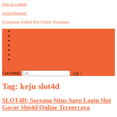
Skip to content
JackpotSpesial
Kumpulan Artikel Slot Online Terupdate
Home
Tips dan Trik Bermain Slot
Agen Slot
Togel Hongkong
Togel Singapura
Togel Sydney
Slot Deposit Pulsa
site mode button
Cari untuk:
Tag:
keju slot4d
SLOT4D: Soreang Situs Agen Login Slot
Gacor Slot4d Online Terpercaya