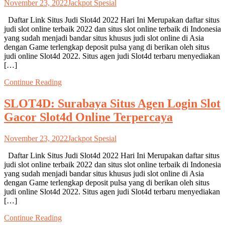
November 23, 2022
Jackpot Spesial
Daftar Link Situs Judi Slot4d 2022 Hari Ini Merupakan daftar situs
judi slot online terbaik 2022 dan situs slot online terbaik di Indonesia
yang sudah menjadi bandar situs khusus judi slot online di Asia
dengan Game terlengkap deposit pulsa yang di berikan oleh situs
judi online Slot4d 2022. Situs agen judi Slot4d terbaru menyediakan
[…]
Continue Reading
SLOT4D: Surabaya Situs Agen Login Slot
Gacor Slot4d Online Terpercaya
November 23, 2022
Jackpot Spesial
Daftar Link Situs Judi Slot4d 2022 Hari Ini Merupakan daftar situs
judi slot online terbaik 2022 dan situs slot online terbaik di Indonesia
yang sudah menjadi bandar situs khusus judi slot online di Asia
dengan Game terlengkap deposit pulsa yang di berikan oleh situs
judi online Slot4d 2022. Situs agen judi Slot4d terbaru menyediakan
[…]
Continue Reading