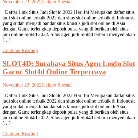
November 23, 2022
Jackpot Spesial
Daftar Link Situs Judi Slot4d 2022 Hari Ini Merupakan daftar situs
judi slot online terbaik 2022 dan situs slot online terbaik di Indonesia
yang sudah menjadi bandar situs khusus judi slot online di Asia
dengan Game terlengkap deposit pulsa yang di berikan oleh situs
judi online Slot4d 2022. Situs agen judi Slot4d terbaru menyediakan
[…]
Continue Reading
SLOT4D: Surabaya Situs Agen Login Slot
Gacor Slot4d Online Terpercaya
November 23, 2022
Jackpot Spesial
Daftar Link Situs Judi Slot4d 2022 Hari Ini Merupakan daftar situs
judi slot online terbaik 2022 dan situs slot online terbaik di Indonesia
yang sudah menjadi bandar situs khusus judi slot online di Asia
dengan Game terlengkap deposit pulsa yang di berikan oleh situs
judi online Slot4d 2022. Situs agen judi Slot4d terbaru menyediakan
[…]
Continue Reading