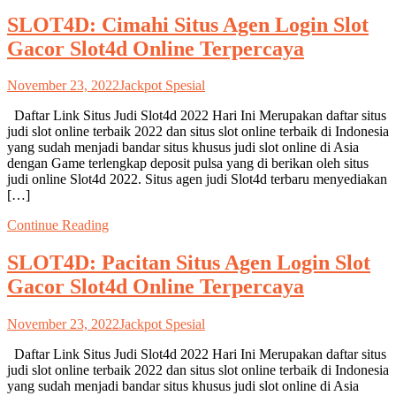
SLOT4D: Cimahi Situs Agen Login Slot
Gacor Slot4d Online Terpercaya
November 23, 2022
Jackpot Spesial
Daftar Link Situs Judi Slot4d 2022 Hari Ini Merupakan daftar situs
judi slot online terbaik 2022 dan situs slot online terbaik di Indonesia
yang sudah menjadi bandar situs khusus judi slot online di Asia
dengan Game terlengkap deposit pulsa yang di berikan oleh situs
judi online Slot4d 2022. Situs agen judi Slot4d terbaru menyediakan
[…]
Continue Reading
SLOT4D: Pacitan Situs Agen Login Slot
Gacor Slot4d Online Terpercaya
November 23, 2022
Jackpot Spesial
Daftar Link Situs Judi Slot4d 2022 Hari Ini Merupakan daftar situs
judi slot online terbaik 2022 dan situs slot online terbaik di Indonesia
yang sudah menjadi bandar situs khusus judi slot online di Asia