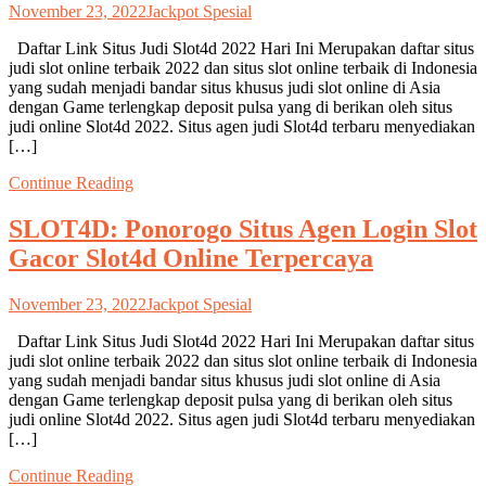
November 23, 2022
Jackpot Spesial
Daftar Link Situs Judi Slot4d 2022 Hari Ini Merupakan daftar situs
judi slot online terbaik 2022 dan situs slot online terbaik di Indonesia
yang sudah menjadi bandar situs khusus judi slot online di Asia
dengan Game terlengkap deposit pulsa yang di berikan oleh situs
judi online Slot4d 2022. Situs agen judi Slot4d terbaru menyediakan
[…]
Continue Reading
SLOT4D: Ponorogo Situs Agen Login Slot
Gacor Slot4d Online Terpercaya
November 23, 2022
Jackpot Spesial
Daftar Link Situs Judi Slot4d 2022 Hari Ini Merupakan daftar situs
judi slot online terbaik 2022 dan situs slot online terbaik di Indonesia
yang sudah menjadi bandar situs khusus judi slot online di Asia
dengan Game terlengkap deposit pulsa yang di berikan oleh situs
judi online Slot4d 2022. Situs agen judi Slot4d terbaru menyediakan
[…]
Continue Reading