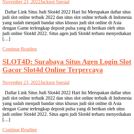
November 23, 2022
Jackpot Spesial
Daftar Link Situs Judi Slot4d 2022 Hari Ini Merupakan daftar situs
judi slot online terbaik 2022 dan situs slot online terbaik di Indonesia
yang sudah menjadi bandar situs khusus judi slot online di Asia
dengan Game terlengkap deposit pulsa yang di berikan oleh situs
judi online Slot4d 2022. Situs agen judi Slot4d terbaru menyediakan
[…]
Continue Reading
SLOT4D: Surabaya Situs Agen Login Slot
Gacor Slot4d Online Terpercaya
November 23, 2022
Jackpot Spesial
Daftar Link Situs Judi Slot4d 2022 Hari Ini Merupakan daftar situs
judi slot online terbaik 2022 dan situs slot online terbaik di Indonesia
yang sudah menjadi bandar situs khusus judi slot online di Asia
dengan Game terlengkap deposit pulsa yang di berikan oleh situs
judi online Slot4d 2022. Situs agen judi Slot4d terbaru menyediakan
[…]
Continue Reading