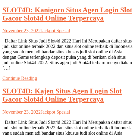
SLOT4D: Kanigoro Situs Agen Login Slot
Gacor Slot4d Online Terpercaya
November 23, 2022
Jackpot Spesial
Daftar Link Situs Judi Slot4d 2022 Hari Ini Merupakan daftar situs
judi slot online terbaik 2022 dan situs slot online terbaik di Indonesia
yang sudah menjadi bandar situs khusus judi slot online di Asia
dengan Game terlengkap deposit pulsa yang di berikan oleh situs
judi online Slot4d 2022. Situs agen judi Slot4d terbaru menyediakan
[…]
Continue Reading
SLOT4D: Kajen Situs Agen Login Slot
Gacor Slot4d Online Terpercaya
November 23, 2022
Jackpot Spesial
Daftar Link Situs Judi Slot4d 2022 Hari Ini Merupakan daftar situs
judi slot online terbaik 2022 dan situs slot online terbaik di Indonesia
yang sudah menjadi bandar situs khusus judi slot online di Asia