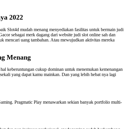
aya 2022
erbaik Slot4d mudah menang menyediakan fasilitas untuk bermain judi
cor sebagai merk dagang dari website judi slot online sah dan
untuk mencari uang tambahan. Atau mewujudkan aktivitas mereka
ang Menang
 ini hal keberuntungan cukup dominan untuk menemukan kemenangan
it sekali yang dapat kamu mainkan. Dan yang lebih hebat nya lagi
iGaming. Pragmatic Play menawarkan sekian banyak portfolio multi-