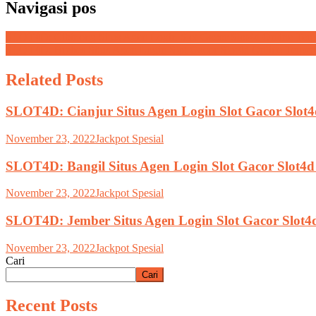
Navigasi pos
SLOT4D: Cibinong Situs Agen Login Slot Gacor Slot4d Online Terp
SLOT4D: Brebes Situs Agen Login Slot Gacor Slot4d Online Terper
Related Posts
SLOT4D: Cianjur Situs Agen Login Slot Gacor Slot4
November 23, 2022
Jackpot Spesial
SLOT4D: Bangil Situs Agen Login Slot Gacor Slot4d
November 23, 2022
Jackpot Spesial
SLOT4D: Jember Situs Agen Login Slot Gacor Slot4
November 23, 2022
Jackpot Spesial
Cari
Cari
Recent Posts