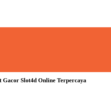
 Gacor Slot4d Online Terpercaya