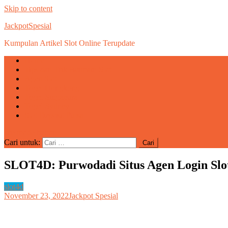
Skip to content
JackpotSpesial
Kumpulan Artikel Slot Online Terupdate
Home
Tips dan Trik Bermain Slot
Agen Slot
Togel Hongkong
Togel Singapura
Togel Sydney
Slot Deposit Pulsa
site mode button
Cari untuk:
SLOT4D: Purwodadi Situs Agen Login Slot
slot4d
November 23, 2022
Jackpot Spesial