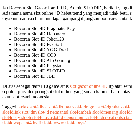
Isu Bocoran Slot Gacor Hari Ini By Admin SLOT4D, berikut yang dina
Ada nama nama slot online 4D hebat trend yang menjadi tidak betul sa
diyakini manusia bumi ini dapat gampang dijangkau bonusnya antar la
Bocoran Slot 4D Pragmatic Play
Bocoran Slot 4D Habanero
Bocoran Slot 4D Joker123
Bocoran Slot 4D PG Soft
Bocoran Slot 4D YGG Drasil
Bocoran Slot 4D CQ9
Bocoran Slot 4D Afb Gaming
Bocoran Slot 4D Playstar
Bocoran Slot 4D SLOT4D
Bocoran Slot 4D JBD
Di atas sebagai daftar 10 game situs
slot gacor online 4D
rtp atau winr
sepuluh provider peringkat slot online yang sudah kami daftar di a
akun slot resmi indonesia.
Tagged
badak slot4d
bca slot4d
bunga slot4d
dragon slot4d
graha slot4d
slot4d
link slot4d
m slot4d net
mantul slot4d
mbah slot4d
menang slot4d
slot4d
sdy slot4d
slot4d asia
slot4d deposit pulsa
slot4d deposit pulsa ta
slot4d
wap slot4d
wifi slot4d
www slot4d xyz/