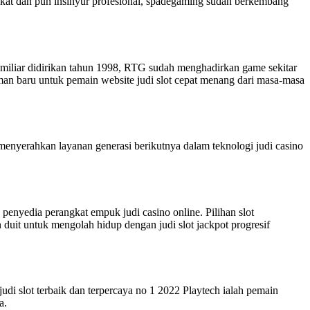
bakat dan pun insinyur profesional, spadegaming sudah berkembang
miliar didirikan tahun 1998, RTG sudah menghadirkan game sekitar
n baru untuk pemain website judi slot cepat menang dari masa-masa
enyerahkan layanan generasi berikutnya dalam teknologi judi casino
penyedia perangkat empuk judi casino online. Pilihan slot
it untuk mengolah hidup dengan judi slot jackpot progresif
di slot terbaik dan terpercaya no 1 2022 Playtech ialah pemain
a.