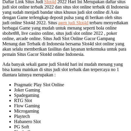
Daftar Link Situs Judi
Slot4d
2022 Hari Ini Merupakan daftar situs
judi slot online terbaik 2022 dan situs slot online terbaik di Indonesia
yang sudah menjadi bandar situs khusus judi slot online di Asia
dengan Game terlengkap deposit pulsa yang di berikan oleh situs
judi online Slot4d 2022. Situs
agen judi Slot4d
terbaru menyediakan
berbagai Game yang mudah untuk menang seperti bola online
sbobet88, live casino online, situs judi slot online 2022 , poker
online, arcade online. Situs Judi Slot Online Gacor Gampang
Menang dan Terbaik di Indonesia bersama Slot4d slot online yang
akan selalu memberikan fasilitas dan layanan terkemuka untuk para
pemain Situs Gacor Slot4d online Indonesia.
Ada banyak sekali game judi Slot4d hari ini mudah menang yang
bisa kamu mainkan di situs judi slot terbaik dan terpercaya no 1
diantara lainnya merupakan :
Pragmatic Play Slot Online
Joker Gaming
Spadegaming
RTG Slot
Flow Gaming
Microgaming
Playtech
Habanero Slot
PG Soft