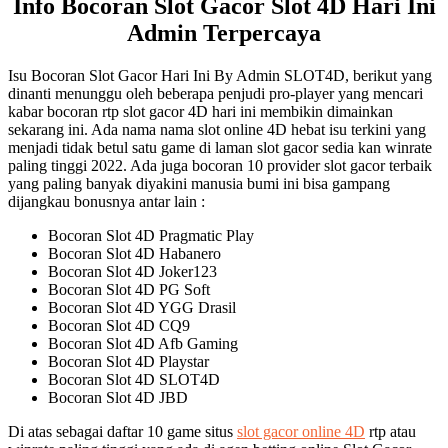
Info Bocoran Slot Gacor Slot 4D Hari Ini
Admin Terpercaya
Isu Bocoran Slot Gacor Hari Ini By Admin SLOT4D, berikut yang
dinanti menunggu oleh beberapa penjudi pro-player yang mencari
kabar bocoran rtp slot gacor 4D hari ini membikin dimainkan
sekarang ini. Ada nama nama slot online 4D hebat isu terkini yang
menjadi tidak betul satu game di laman slot gacor sedia kan winrate
paling tinggi 2022. Ada juga bocoran 10 provider slot gacor terbaik
yang paling banyak diyakini manusia bumi ini bisa gampang
dijangkau bonusnya antar lain :
Bocoran Slot 4D Pragmatic Play
Bocoran Slot 4D Habanero
Bocoran Slot 4D Joker123
Bocoran Slot 4D PG Soft
Bocoran Slot 4D YGG Drasil
Bocoran Slot 4D CQ9
Bocoran Slot 4D Afb Gaming
Bocoran Slot 4D Playstar
Bocoran Slot 4D SLOT4D
Bocoran Slot 4D JBD
Di atas sebagai daftar 10 game situs
slot gacor online 4D
rtp atau