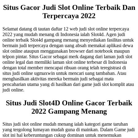
Situs Gacor Judi Slot Online Terbaik Dan
Terpercaya 2022
Selamat datang di tautan daftar 12 web judi slot online terpercaya
2022 yang mudah menang di Indonesia ialah Slot4d. Agen judi
online terbaik Slot4d gampang menang menyediakan fasilitas untuk
bermain judi terpercaya dengan uang absah memakai aplikasi dewa
slot online ataupun menggunakan browser dari notebook maupun
telpon pintar. Situs Gacor sebagai merk dagang dari laman judi slot
online legal dan memiliki laman slot online terbesar di Indonesia
dengan total member mencapai ribuan orang telah teregistrasi di
situs judi online ugmaxwin untuk mencari uang tambahan. Atau
menghasilkan aktivitas mereka bermain judi sebagai mata
pencaharian utama yang di hasilkan dari game judi slot komplit atau
judi online.
Situs Judi Slot4D Online Gacor Terbaik
2022 Gampang Menang
Situs judi slot online mudah menang ialah kategori game taruhan
yang tergolong lumayan mudah guna di mainkan. Dalam Game judi
slot ini hal keberuntungan cukup dominan untuk menemukan