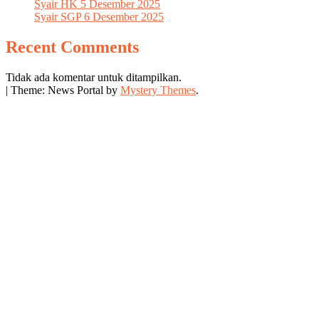
Syair HK 5 Desember 2025
Syair SGP 6 Desember 2025
Recent Comments
Tidak ada komentar untuk ditampilkan.
|
Theme: News Portal by
Mystery Themes
.