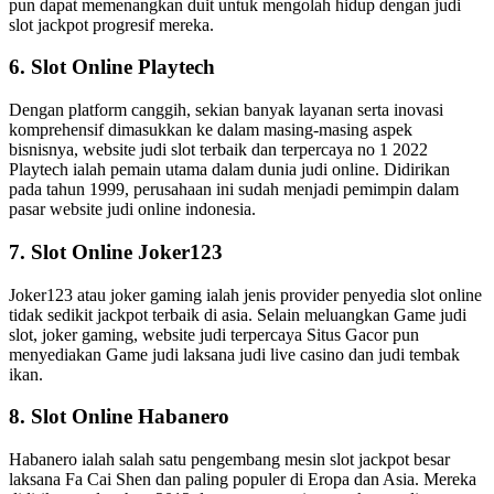
pun dapat memenangkan duit untuk mengolah hidup dengan judi
slot jackpot progresif mereka.
6. Slot Online Playtech
Dengan platform canggih, sekian banyak layanan serta inovasi
komprehensif dimasukkan ke dalam masing-masing aspek
bisnisnya, website judi slot terbaik dan terpercaya no 1 2022
Playtech ialah pemain utama dalam dunia judi online. Didirikan
pada tahun 1999, perusahaan ini sudah menjadi pemimpin dalam
pasar website judi online indonesia.
7. Slot Online Joker123
Joker123 atau joker gaming ialah jenis provider penyedia slot online
tidak sedikit jackpot terbaik di asia. Selain meluangkan Game judi
slot, joker gaming, website judi terpercaya Situs Gacor pun
menyediakan Game judi laksana judi live casino dan judi tembak
ikan.
8. Slot Online Habanero
Habanero ialah salah satu pengembang mesin slot jackpot besar
laksana Fa Cai Shen dan paling populer di Eropa dan Asia. Mereka