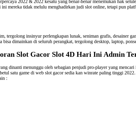
e terpercaya 2022 & 2022 kesatu yang benar-benar menemukan hak selul
Hari ini mereka tidak melulu menghadirkan judi slot online, tetapi pun 
 tim, tergolong insinyur perlengkapan lunak, seniman grafis, desainer
isa dimainkan di seluruh perangkat, tergolong desktop, laptop, ponsel
coran Slot Gacor Slot 4D Hari Ini Admin Te
ng dinanti menunggu oleh sebagian penjudi pro-player yang mencari i
betul satu game di web slot gacor sedia kan winrate paling tinggi 2022
in :