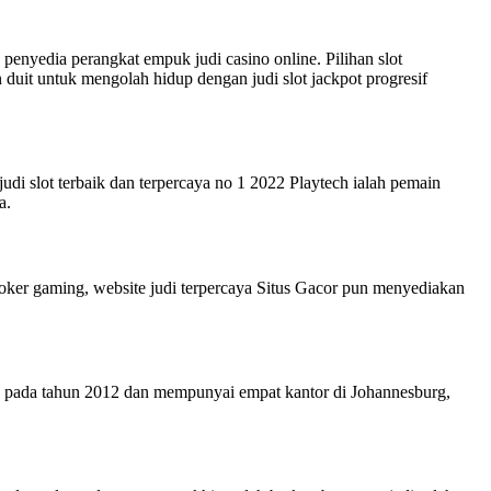
penyedia perangkat empuk judi casino online. Pilihan slot
it untuk mengolah hidup dengan judi slot jackpot progresif
di slot terbaik dan terpercaya no 1 2022 Playtech ialah pemain
a.
, joker gaming, website judi terpercaya Situs Gacor pun menyediakan
kan pada tahun 2012 dan mempunyai empat kantor di Johannesburg,