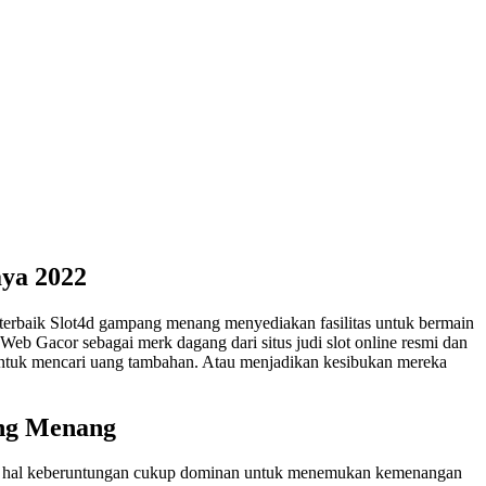
aya 2022
e terbaik Slot4d gampang menang menyediakan fasilitas untuk bermain
eb Gacor sebagai merk dagang dari situs judi slot online resmi dan
in untuk mencari uang tambahan. Atau menjadikan kesibukan mereka
ang Menang
 ini hal keberuntungan cukup dominan untuk menemukan kemenangan