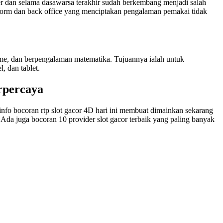
er dan selama dasawarsa terakhir sudah berkembang menjadi salah
platform dan back office yang menciptakan pengalaman pemakai tidak
 game, dan berpengalaman matematika. Tujuannya ialah untuk
, dan tablet.
rpercaya
nfo bocoran rtp slot gacor 4D hari ini membuat dimainkan sekarang
. Ada juga bocoran 10 provider slot gacor terbaik yang paling banyak