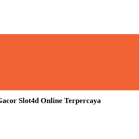
acor Slot4d Online Terpercaya