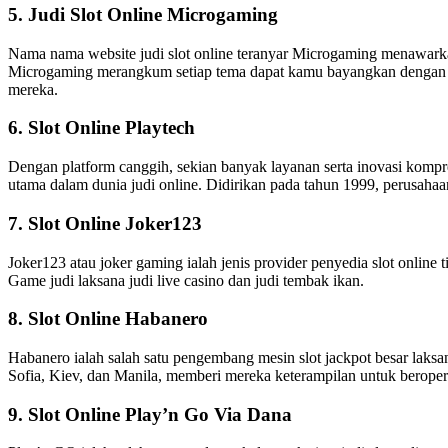
5. Judi Slot Online Microgaming
Nama nama website judi slot online teranyar Microgaming menawarkan 
Microgaming merangkum setiap tema dapat kamu bayangkan dengan tid
mereka.
6. Slot Online Playtech
Dengan platform canggih, sekian banyak layanan serta inovasi kompre
utama dalam dunia judi online. Didirikan pada tahun 1999, perusahaa
7. Slot Online Joker123
Joker123 atau joker gaming ialah jenis provider penyedia slot online 
Game judi laksana judi live casino dan judi tembak ikan.
8. Slot Online Habanero
Habanero ialah salah satu pengembang mesin slot jackpot besar laks
Sofia, Kiev, dan Manila, memberi mereka keterampilan untuk beropera
9. Slot Online Play’n Go Via Dana