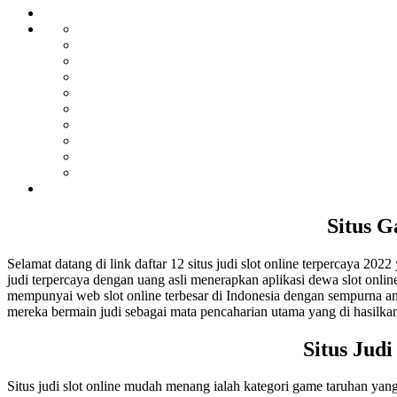
Situs G
Selamat datang di link daftar 12 situs judi slot online terpercaya 
judi terpercaya dengan uang asli menerapkan aplikasi dewa slot onli
mempunyai web slot online terbesar di Indonesia dengan sempurna an
mereka bermain judi sebagai mata pencaharian utama yang di hasilkan d
Situs Jud
Situs judi slot online mudah menang ialah kategori game taruhan 