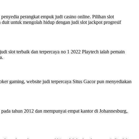
penyedia perangkat empuk judi casino online. Pilihan slot
it untuk mengolah hidup dengan judi slot jackpot progresif
di slot terbaik dan terpercaya no 1 2022 Playtech ialah pemain
a.
, joker gaming, website judi terpercaya Situs Gacor pun menyediakan
kan pada tahun 2012 dan mempunyai empat kantor di Johannesburg,