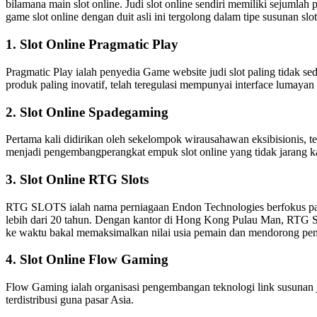
bilamana main slot online. Judi slot online sendiri memiliki sejumlah
game slot online dengan duit asli ini tergolong dalam tipe susunan s
1. Slot Online Pragmatic Play
Pragmatic Play ialah penyedia Game website judi slot paling tidak s
produk paling inovatif, telah teregulasi mempunyai interface lumayan 
2. Slot Online Spadegaming
Pertama kali didirikan oleh sekelompok wirausahawan eksibisionis, t
menjadi pengembangperangkat empuk slot online yang tidak jarang ka
3. Slot Online RTG Slots
RTG SLOTS ialah nama perniagaan Endon Technologies berfokus pada 
lebih dari 20 tahun. Dengan kantor di Hong Kong Pulau Man, RTG S
ke waktu bakal memaksimalkan nilai usia pemain dan mendorong pena
4. Slot Online Flow Gaming
Flow Gaming ialah organisasi pengembangan teknologi link susunan j
terdistribusi guna pasar Asia.