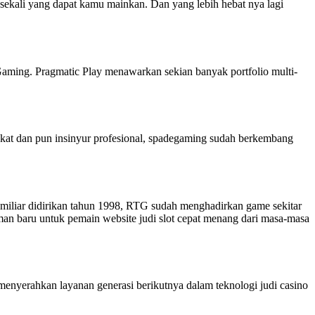
it sekali yang dapat kamu mainkan. Dan yang lebih hebat nya lagi
iGaming. Pragmatic Play menawarkan sekian banyak portfolio multi-
bakat dan pun insinyur profesional, spadegaming sudah berkembang
miliar didirikan tahun 1998, RTG sudah menghadirkan game sekitar
n baru untuk pemain website judi slot cepat menang dari masa-masa
enyerahkan layanan generasi berikutnya dalam teknologi judi casino