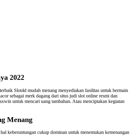
aya 2022
e terbaik Slot4d mudah menang menyediakan fasilitas untuk bermain
or sebagai merk dagang dari situs judi slot online resmi dan
gmaxwin untuk mencari uang tambahan. Atau menciptakan kegiatan
ang Menang
 ini hal keberuntungan cukup dominan untuk menemukan kemenangan