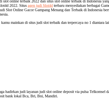
i slot online terbaik 2022 dan situs slot online terbaik di Indonesia ya
Slot4d 2022. Situs
agen judi Slot4d
terbaru menyediakan berbagai Game 
tus Judi Slot Online Gacor Gampang Menang dan Terbaik di Indonesia ber
nesia.
amu mainkan di situs judi slot terbaik dan terpercaya no 1 diantara l
 juga hadirkan judi layanan judi slot online deposit via pulsa Telkoms
it bank lokal Bca, Bri, Bni, Mandiri.