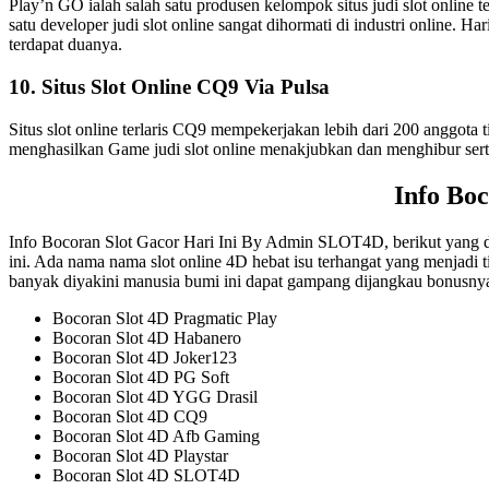
Play’n GO ialah salah satu produsen kelompok situs judi slot onlin
satu developer judi slot online sangat dihormati di industri online. 
terdapat duanya.
10. Situs Slot Online CQ9 Via Pulsa
Situs slot online terlaris CQ9 mempekerjakan lebih dari 200 anggota
menghasilkan Game judi slot online menakjubkan dan menghibur serta b
Info Bo
Info Bocoran Slot Gacor Hari Ini By Admin SLOT4D, berikut yang di
ini. Ada nama nama slot online 4D hebat isu terhangat yang menjadi ti
banyak diyakini manusia bumi ini dapat gampang dijangkau bonusnya 
Bocoran Slot 4D Pragmatic Play
Bocoran Slot 4D Habanero
Bocoran Slot 4D Joker123
Bocoran Slot 4D PG Soft
Bocoran Slot 4D YGG Drasil
Bocoran Slot 4D CQ9
Bocoran Slot 4D Afb Gaming
Bocoran Slot 4D Playstar
Bocoran Slot 4D SLOT4D