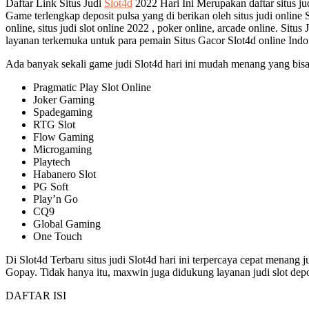
Daftar Link Situs Judi
Slot4d
2022 Hari Ini Merupakan daftar situs jud
Game terlengkap deposit pulsa yang di berikan oleh situs judi online 
online, situs judi slot online 2022 , poker online, arcade online. Si
layanan terkemuka untuk para pemain Situs Gacor Slot4d online Indo
Ada banyak sekali game judi Slot4d hari ini mudah menang yang bisa k
Pragmatic Play Slot Online
Joker Gaming
Spadegaming
RTG Slot
Flow Gaming
Microgaming
Playtech
Habanero Slot
PG Soft
Play’n Go
CQ9
Global Gaming
One Touch
Di Slot4d Terbaru situs judi Slot4d hari ini terpercaya cepat menang
Gopay. Tidak hanya itu, maxwin juga didukung layanan judi slot depos
DAFTAR ISI