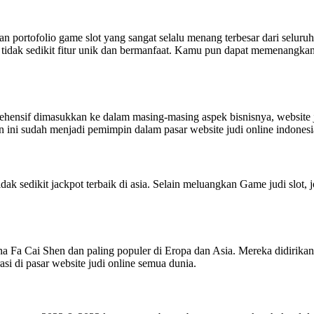
portofolio game slot yang sangat selalu menang terbesar dari seluruh 
ak sedikit fitur unik dan bermanfaat. Kamu pun dapat memenangkan du
hensif dimasukkan ke dalam masing-masing aspek bisnisnya, website ju
n ini sudah menjadi pemimpin dalam pasar website judi online indonesi
tidak sedikit jackpot terbaik di asia. Selain meluangkan Game judi slot
ana Fa Cai Shen dan paling populer di Eropa dan Asia. Mereka didiri
si di pasar website judi online semua dunia.