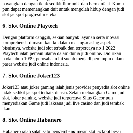
bayangkan dengan tidak sedikit fitur unik dan bermanfaat. Kamu
pun dapat memenangkan duit untuk mengolah hidup dengan judi
slot jackpot progresif mereka.
6. Slot Online Playtech
Dengan platform canggih, sekian banyak layanan serta inovasi
komprehensif dimasukkan ke dalam masing-masing aspek
bisnisnya, website judi slot terbaik dan terpercaya no 1 2022
Playtech ialah pemain utama dalam dunia judi online. Didirikan
pada tahun 1999, perusahaan ini sudah menjadi pemimpin dalam
pasar website judi online indonesia.
7. Slot Online Joker123
Joker123 atau joker gaming ialah jenis provider penyedia slot online
tidak sedikit jackpot terbaik di asia. Selain meluangkan Game judi
slot, joker gaming, website judi terpercaya Situs Gacor pun
menyediakan Game judi laksana judi live casino dan judi tembak
ikan.
8. Slot Online Habanero
Habanero ialah salah satu pengembang mesin slot jackpot besar