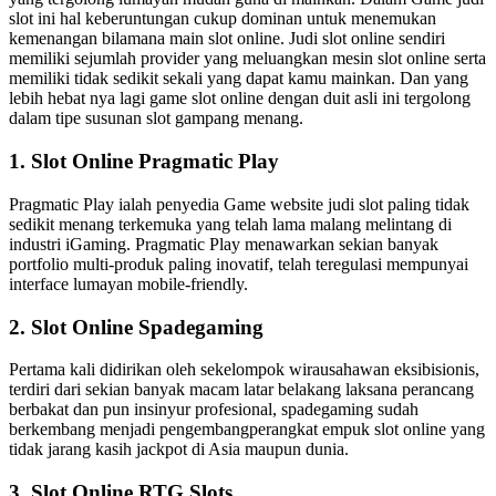
slot ini hal keberuntungan cukup dominan untuk menemukan
kemenangan bilamana main slot online. Judi slot online sendiri
memiliki sejumlah provider yang meluangkan mesin slot online serta
memiliki tidak sedikit sekali yang dapat kamu mainkan. Dan yang
lebih hebat nya lagi game slot online dengan duit asli ini tergolong
dalam tipe susunan slot gampang menang.
1. Slot Online Pragmatic Play
Pragmatic Play ialah penyedia Game website judi slot paling tidak
sedikit menang terkemuka yang telah lama malang melintang di
industri iGaming. Pragmatic Play menawarkan sekian banyak
portfolio multi-produk paling inovatif, telah teregulasi mempunyai
interface lumayan mobile-friendly.
2. Slot Online Spadegaming
Pertama kali didirikan oleh sekelompok wirausahawan eksibisionis,
terdiri dari sekian banyak macam latar belakang laksana perancang
berbakat dan pun insinyur profesional, spadegaming sudah
berkembang menjadi pengembangperangkat empuk slot online yang
tidak jarang kasih jackpot di Asia maupun dunia.
3. Slot Online RTG Slots