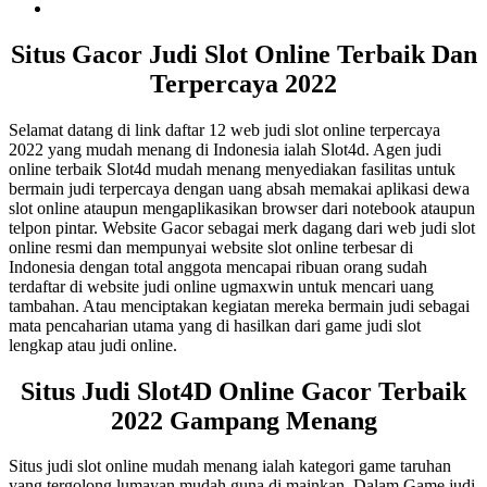
Situs Gacor Judi Slot Online Terbaik Dan
Terpercaya 2022
Selamat datang di link daftar 12 web judi slot online terpercaya
2022 yang mudah menang di Indonesia ialah Slot4d. Agen judi
online terbaik Slot4d mudah menang menyediakan fasilitas untuk
bermain judi terpercaya dengan uang absah memakai aplikasi dewa
slot online ataupun mengaplikasikan browser dari notebook ataupun
telpon pintar. Website Gacor sebagai merk dagang dari web judi slot
online resmi dan mempunyai website slot online terbesar di
Indonesia dengan total anggota mencapai ribuan orang sudah
terdaftar di website judi online ugmaxwin untuk mencari uang
tambahan. Atau menciptakan kegiatan mereka bermain judi sebagai
mata pencaharian utama yang di hasilkan dari game judi slot
lengkap atau judi online.
Situs Judi Slot4D Online Gacor Terbaik
2022 Gampang Menang
Situs judi slot online mudah menang ialah kategori game taruhan
yang tergolong lumayan mudah guna di mainkan. Dalam Game judi