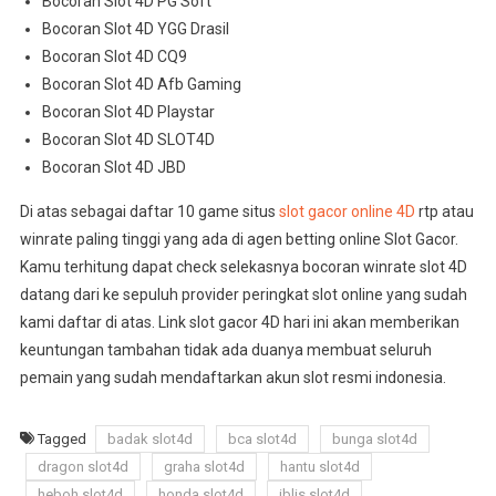
Bocoran Slot 4D PG Soft
Bocoran Slot 4D YGG Drasil
Bocoran Slot 4D CQ9
Bocoran Slot 4D Afb Gaming
Bocoran Slot 4D Playstar
Bocoran Slot 4D SLOT4D
Bocoran Slot 4D JBD
Di atas sebagai daftar 10 game situs
slot gacor online 4D
rtp atau
winrate paling tinggi yang ada di agen betting online Slot Gacor.
Kamu terhitung dapat check selekasnya bocoran winrate slot 4D
datang dari ke sepuluh provider peringkat slot online yang sudah
kami daftar di atas. Link slot gacor 4D hari ini akan memberikan
keuntungan tambahan tidak ada duanya membuat seluruh
pemain yang sudah mendaftarkan akun slot resmi indonesia.
Tagged
badak slot4d
bca slot4d
bunga slot4d
dragon slot4d
graha slot4d
hantu slot4d
heboh slot4d
honda slot4d
iblis slot4d