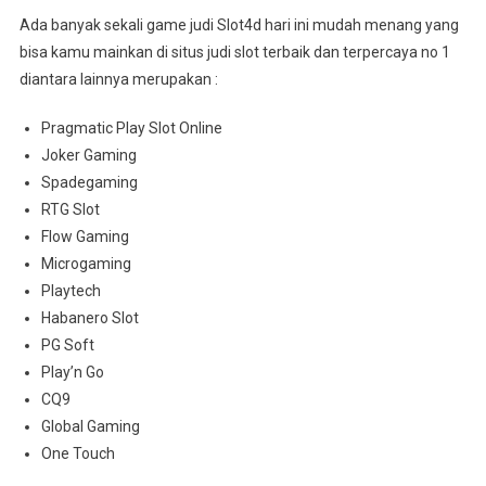
Ada banyak sekali game judi Slot4d hari ini mudah menang yang
bisa kamu mainkan di situs judi slot terbaik dan terpercaya no 1
diantara lainnya merupakan :
Pragmatic Play Slot Online
Joker Gaming
Spadegaming
RTG Slot
Flow Gaming
Microgaming
Playtech
Habanero Slot
PG Soft
Play’n Go
CQ9
Global Gaming
One Touch