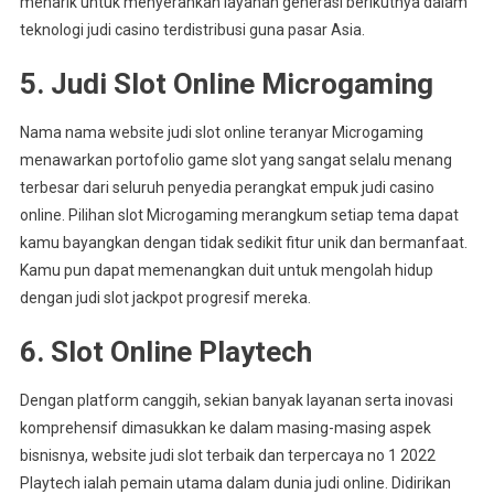
menarik untuk menyerahkan layanan generasi berikutnya dalam
teknologi judi casino terdistribusi guna pasar Asia.
5. Judi Slot Online Microgaming
Nama nama website judi slot online teranyar Microgaming
menawarkan portofolio game slot yang sangat selalu menang
terbesar dari seluruh penyedia perangkat empuk judi casino
online. Pilihan slot Microgaming merangkum setiap tema dapat
kamu bayangkan dengan tidak sedikit fitur unik dan bermanfaat.
Kamu pun dapat memenangkan duit untuk mengolah hidup
dengan judi slot jackpot progresif mereka.
6. Slot Online Playtech
Dengan platform canggih, sekian banyak layanan serta inovasi
komprehensif dimasukkan ke dalam masing-masing aspek
bisnisnya, website judi slot terbaik dan terpercaya no 1 2022
Playtech ialah pemain utama dalam dunia judi online. Didirikan