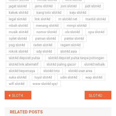
jagat slot4d
jamu slot4d
joni slot4d
judi slot4d
kakek slot4d
kang toto slot4d
keju slot4d
legal slot4d
link slot4d
m slot4d net
mantul slot4d
mbah slot4d
menang slot4d
mimpi slot4d
musik slot4d
nomor slot4d
olx slot4d
opa slot4d
oplet slot4d
paman slot4d
pantai slot4d
psg slot4d
raden slot4d
ragam slot4d
rokok slot4d
sdy slot4d
slot4d asia
slot4d deposit pulsa
slot4d deposit pulsa tanpa potongan
slot4d link alternatif
slot4d paling gacor
slot4d terbaik
slot4d terpercaya
slot4d toto
slot4d user area
suka slot4d
tuyul slot4d
udin slot4d
wap slot4d
wifi slot4d
www slot4d xyz/
Navigasi
SLOT4D: Kepanjen Situs Agen Login Slot Gacor Slot4d Online Terpercaya
SLOT4D: Serang Situs Agen Login Slot Gacor Slot4d Online Terpercaya
pos
RELATED POSTS