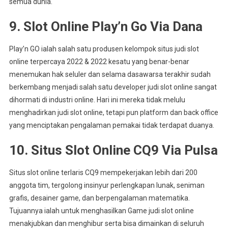
semua dunia.
9. Slot Online Play’n Go Via Dana
Play’n GO ialah salah satu produsen kelompok situs judi slot
online terpercaya 2022 & 2022 kesatu yang benar-benar
menemukan hak seluler dan selama dasawarsa terakhir sudah
berkembang menjadi salah satu developer judi slot online sangat
dihormati di industri online. Hari ini mereka tidak melulu
menghadirkan judi slot online, tetapi pun platform dan back office
yang menciptakan pengalaman pemakai tidak terdapat duanya.
10. Situs Slot Online CQ9 Via Pulsa
Situs slot online terlaris CQ9 mempekerjakan lebih dari 200
anggota tim, tergolong insinyur perlengkapan lunak, seniman
grafis, desainer game, dan berpengalaman matematika.
Tujuannya ialah untuk menghasilkan Game judi slot online
menakjubkan dan menghibur serta bisa dimainkan di seluruh