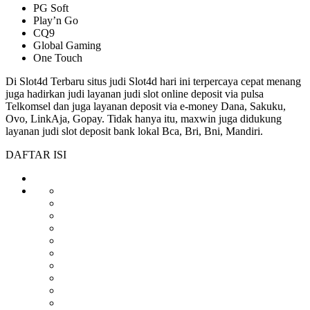
PG Soft
Play’n Go
CQ9
Global Gaming
One Touch
Di Slot4d Terbaru situs judi Slot4d hari ini terpercaya cepat menang
juga hadirkan judi layanan judi slot online deposit via pulsa
Telkomsel dan juga layanan deposit via e-money Dana, Sakuku,
Ovo, LinkAja, Gopay. Tidak hanya itu, maxwin juga didukung
layanan judi slot deposit bank lokal Bca, Bri, Bni, Mandiri.
DAFTAR ISI