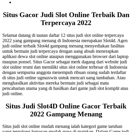
Situs Gacor Judi Slot Online Terbaik Dan
Terpercaya 2022
Selamat datang di tautan daftar 12 situs judi slot online terpercaya
2022 yang gampang menang di Indonesia merupakan Slot4d. Agen
judi online terbaik Slot4d gampang menang menyediakan fasilitas
untuk bermain judi terpercaya dengan uang absah menerapkan
aplikasi dewa slot online ataupun menggunakan browser dari laptop
maupun ponsel. Situs Gacor sebagai merk dagang dari website judi
slot online resmi dan memiliki situs slot online terbesar di Indonesia
dengan sempurna anggota menempuh ribuan orang sudah terdaftar
di situs judi online ugmaxwin untuk mencari uang tambahan. Atau
menghasilkan aktivitas mereka bermain judi sebagai mata
pencaharian utama yang di hasilkan dari game judi slot komplit atau
judi online.
Situs Judi Slot4D Online Gacor Terbaik
2022 Gampang Menang
Situs judi slot online mudah menang ialah kategori game taruhan
yang tergolong lumayan mudah guna di mainkan. Dalam Game judi