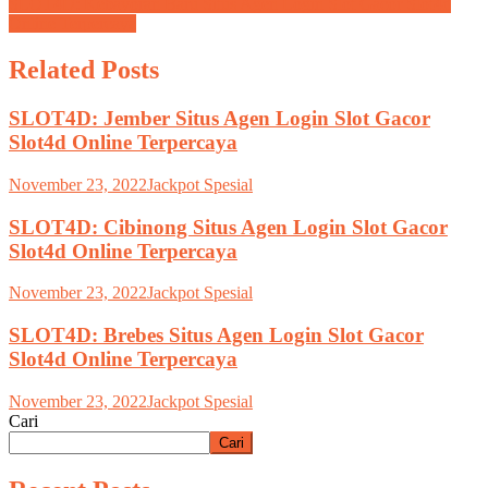
SLOT4D: Kebayoran Baru Situs Agen Login Slot Gacor Slot4d
Online Terpercaya
Related Posts
SLOT4D: Jember Situs Agen Login Slot Gacor
Slot4d Online Terpercaya
November 23, 2022
Jackpot Spesial
SLOT4D: Cibinong Situs Agen Login Slot Gacor
Slot4d Online Terpercaya
November 23, 2022
Jackpot Spesial
SLOT4D: Brebes Situs Agen Login Slot Gacor
Slot4d Online Terpercaya
November 23, 2022
Jackpot Spesial
Cari
Cari