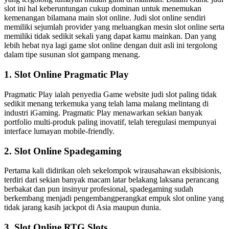
slot ini hal keberuntungan cukup dominan untuk menemukan
kemenangan bilamana main slot online. Judi slot online sendiri
memiliki sejumlah provider yang meluangkan mesin slot online serta
memiliki tidak sedikit sekali yang dapat kamu mainkan. Dan yang
lebih hebat nya lagi game slot online dengan duit asli ini tergolong
dalam tipe susunan slot gampang menang.
1. Slot Online Pragmatic Play
Pragmatic Play ialah penyedia Game website judi slot paling tidak
sedikit menang terkemuka yang telah lama malang melintang di
industri iGaming. Pragmatic Play menawarkan sekian banyak
portfolio multi-produk paling inovatif, telah teregulasi mempunyai
interface lumayan mobile-friendly.
2. Slot Online Spadegaming
Pertama kali didirikan oleh sekelompok wirausahawan eksibisionis,
terdiri dari sekian banyak macam latar belakang laksana perancang
berbakat dan pun insinyur profesional, spadegaming sudah
berkembang menjadi pengembangperangkat empuk slot online yang
tidak jarang kasih jackpot di Asia maupun dunia.
3. Slot Online RTG Slots