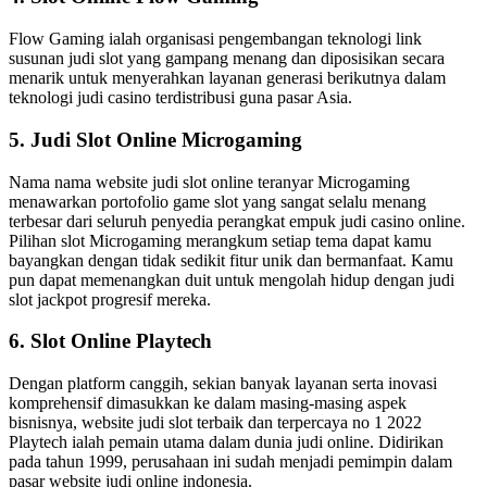
Flow Gaming ialah organisasi pengembangan teknologi link
susunan judi slot yang gampang menang dan diposisikan secara
menarik untuk menyerahkan layanan generasi berikutnya dalam
teknologi judi casino terdistribusi guna pasar Asia.
5. Judi Slot Online Microgaming
Nama nama website judi slot online teranyar Microgaming
menawarkan portofolio game slot yang sangat selalu menang
terbesar dari seluruh penyedia perangkat empuk judi casino online.
Pilihan slot Microgaming merangkum setiap tema dapat kamu
bayangkan dengan tidak sedikit fitur unik dan bermanfaat. Kamu
pun dapat memenangkan duit untuk mengolah hidup dengan judi
slot jackpot progresif mereka.
6. Slot Online Playtech
Dengan platform canggih, sekian banyak layanan serta inovasi
komprehensif dimasukkan ke dalam masing-masing aspek
bisnisnya, website judi slot terbaik dan terpercaya no 1 2022
Playtech ialah pemain utama dalam dunia judi online. Didirikan
pada tahun 1999, perusahaan ini sudah menjadi pemimpin dalam
pasar website judi online indonesia.