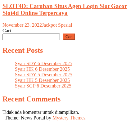
SLOT4D: Caruban Situs Agen Login Slot Gacor
Slot4d Online Terpercaya
November 23, 2022
Jackpot Spesial
Cari
Cari
Recent Posts
Syair SDY 6 Desember 2025
Syair HK 6 Desember 2025
Syair SDY 5 Desember 2025
Syair HK 5 Desember 2025
Syair SGP 6 Desember 2025
Recent Comments
Tidak ada komentar untuk ditampilkan.
|
Theme: News Portal by
Mystery Themes
.