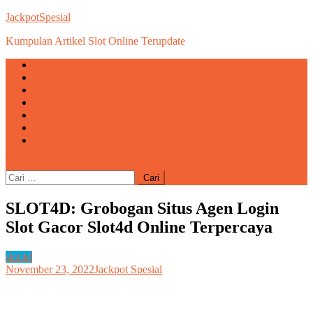
Skip
JackpotSpesial
to
Kumpulan Artikel Slot Online Terupdate
content
Home
Tips dan Trik Bermain Slot
Agen Slot
Togel Hongkong
Togel Singapura
Togel Sydney
Slot Deposit Pulsa
site mode button
Cari
untuk:
SLOT4D: Grobogan Situs Agen Login
Slot Gacor Slot4d Online Terpercaya
slot4d
November 23, 2022
Jackpot Spesial