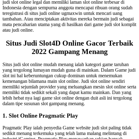
judi slot online legal dan memiliki laman slot online terbesar di
Indonesia dengan sempurna anggota mencapai ribuan orang sudah
teregistrasi di situs judi online ugmaxwin untuk mencari uang
tambahan. Atau menciptakan aktivitas mereka bermain judi sebagai
mata pencaharian utama yang di hasilkan dari game judi slot komplit
atau judi online.
Situs Judi Slot4D Online Gacor Terbaik
2022 Gampang Menang
Situs judi slot online mudah menang ialah kategori game taruhan
yang tergolong lumayan mudah guna di mainkan. Dalam Game judi
slot ini hal keberuntungan cukup dominan untuk menemukan
kemenangan bilamana main slot online. Judi slot online sendiri
memiliki sejumlah provider yang meluangkan mesin slot online serta
memiliki tidak sedikit sekali yang dapat kamu mainkan. Dan yang
lebih hebat nya lagi game slot online dengan duit asli ini tergolong
dalam tipe susunan slot gampang menang.
1. Slot Online Pragmatic Play
Pragmatic Play ialah penyedia Game website judi slot paling tidak
sedikit menang terkemuka yang telah lama malang melintang di
industri iGaming. Pragmatic Play menawarkan sekian banyak