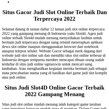
Situs Gacor Judi Slot Online Terbaik Dan
Terpercaya 2022
Selamat datang di tautan daftar 12 laman judi slot online terpercaya
2022 yang gampang menang di Indonesia yaitu Slot4d. Agen judi
online terbaik Slot4d mudah menang menyediakan fasilitas untuk
bermain judi terpercaya dengan uang orisinil menerapkan aplikasi
dewa slot online maupun menggunakan browser dari notebook
ataupun telepon seluler. Website Gacor sebagai merk dagang dari
website judi slot online sah dan memiliki situs slot online terbesar di
Indonesia dengan sempurna member mencapai ribuan orang sudah
terdaftar di situs judi online ugmaxwin untuk mencari uang
tambahan. Atau menghasilkan kegiatan mereka bermain judi sebagai
mata pencaharian utama yang di hasilkan dari game judi slot komplit
atau judi online.
Situs Judi Slot4D Online Gacor Terbaik
2022 Gampang Menang
Situs judi slot online mudah menang ialah kategori game taruhan
yang tergolong lumayan mudah guna di mainkan. Dalam Game judi