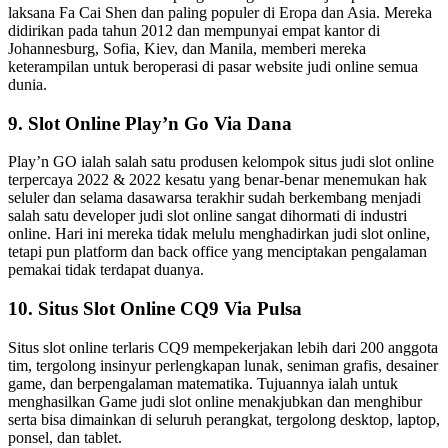
laksana Fa Cai Shen dan paling populer di Eropa dan Asia. Mereka
didirikan pada tahun 2012 dan mempunyai empat kantor di
Johannesburg, Sofia, Kiev, dan Manila, memberi mereka
keterampilan untuk beroperasi di pasar website judi online semua
dunia.
9. Slot Online Play’n Go Via Dana
Play’n GO ialah salah satu produsen kelompok situs judi slot online
terpercaya 2022 & 2022 kesatu yang benar-benar menemukan hak
seluler dan selama dasawarsa terakhir sudah berkembang menjadi
salah satu developer judi slot online sangat dihormati di industri
online. Hari ini mereka tidak melulu menghadirkan judi slot online,
tetapi pun platform dan back office yang menciptakan pengalaman
pemakai tidak terdapat duanya.
10. Situs Slot Online CQ9 Via Pulsa
Situs slot online terlaris CQ9 mempekerjakan lebih dari 200 anggota
tim, tergolong insinyur perlengkapan lunak, seniman grafis, desainer
game, dan berpengalaman matematika. Tujuannya ialah untuk
menghasilkan Game judi slot online menakjubkan dan menghibur
serta bisa dimainkan di seluruh perangkat, tergolong desktop, laptop,
ponsel, dan tablet.