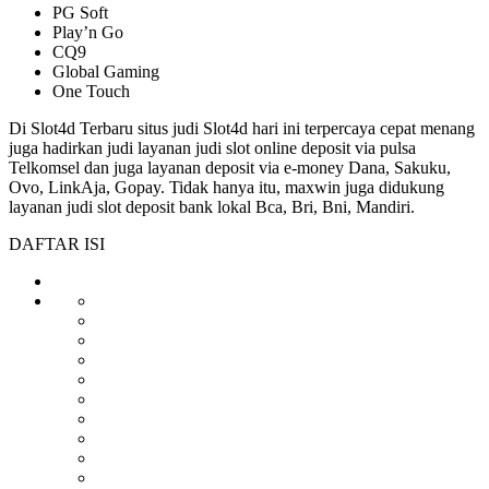
PG Soft
Play’n Go
CQ9
Global Gaming
One Touch
Di Slot4d Terbaru situs judi Slot4d hari ini terpercaya cepat menang
juga hadirkan judi layanan judi slot online deposit via pulsa
Telkomsel dan juga layanan deposit via e-money Dana, Sakuku,
Ovo, LinkAja, Gopay. Tidak hanya itu, maxwin juga didukung
layanan judi slot deposit bank lokal Bca, Bri, Bni, Mandiri.
DAFTAR ISI