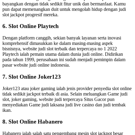
bayangkan dengan tidak sedikit fitur unik dan bermanfaat. Kamu
pun dapat memenangkan duit untuk mengolah hidup dengan judi
slot jackpot progresif mereka.
6. Slot Online Playtech
Dengan platform canggih, sekian banyak layanan serta inovasi
komprehensif dimasukkan ke dalam masing-masing aspek
bisnisnya, website judi slot terbaik dan terpercaya no 1 2022
Playtech ialah pemain utama dalam dunia judi online. Didirikan
pada tahun 1999, perusahaan ini sudah menjadi pemimpin dalam
pasar website judi online indonesia.
7. Slot Online Joker123
Joker123 atau joker gaming ialah jenis provider penyedia slot online
tidak sedikit jackpot terbaik di asia. Selain meluangkan Game judi
slot, joker gaming, website judi terpercaya Situs Gacor pun
menyediakan Game judi laksana judi live casino dan judi tembak
ikan.
8. Slot Online Habanero
Habanero ialah salah satu pengembang mesin slot jackpot besar