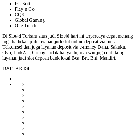
PG Soft
Play’n Go
CQ9
Global Gaming
One Touch
Di Slot4d Terbaru situs judi Slot4d hari ini terpercaya cepat menang
juga hadirkan judi layanan judi slot online deposit via pulsa
Telkomsel dan juga layanan deposit via e-money Dana, Sakuku,
Ovo, LinkAja, Gopay. Tidak hanya itu, maxwin juga didukung
layanan judi slot deposit bank lokal Bca, Bri, Bni, Mandiri.
DAFTAR ISI