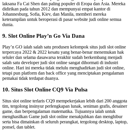
laksana Fa Cai Shen dan paling populer di Eropa dan Asia. Mereka
didirikan pada tahun 2012 dan mempunyai empat kantor di
Johannesburg, Sofia, Kiev, dan Manila, memberi mereka
keterampilan untuk beroperasi di pasar website judi online semua
dunia.
9. Slot Online Play’n Go Via Dana
Play’n GO ialah salah satu produsen kelompok situs judi slot online
terpercaya 2022 & 2022 kesatu yang benar-benar menemukan hak
seluler dan selama dasawarsa terakhir sudah berkembang menjadi
salah satu developer judi slot online sangat dihormati di industri
online. Hari ini mereka tidak melulu menghadirkan judi slot online,
tetapi pun platform dan back office yang menciptakan pengalaman
pemakai tidak terdapat duanya.
10. Situs Slot Online CQ9 Via Pulsa
Situs slot online terlaris CQ9 mempekerjakan lebih dari 200 anggota
tim, tergolong insinyur perlengkapan lunak, seniman grafis, desainer
game, dan berpengalaman matematika. Tujuannya ialah untuk
menghasilkan Game judi slot online menakjubkan dan menghibur
serta bisa dimainkan di seluruh perangkat, tergolong desktop, laptop,
ponsel, dan tablet.