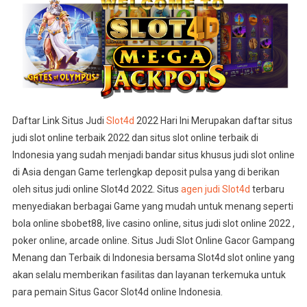
Daftar Link Situs Judi
Slot4d
2022 Hari Ini Merupakan daftar situs
judi slot online terbaik 2022 dan situs slot online terbaik di
Indonesia yang sudah menjadi bandar situs khusus judi slot online
di Asia dengan Game terlengkap deposit pulsa yang di berikan
oleh situs judi online Slot4d 2022. Situs
agen judi Slot4d
terbaru
menyediakan berbagai Game yang mudah untuk menang seperti
bola online sbobet88, live casino online, situs judi slot online 2022 ,
poker online, arcade online. Situs Judi Slot Online Gacor Gampang
Menang dan Terbaik di Indonesia bersama Slot4d slot online yang
akan selalu memberikan fasilitas dan layanan terkemuka untuk
para pemain Situs Gacor Slot4d online Indonesia.