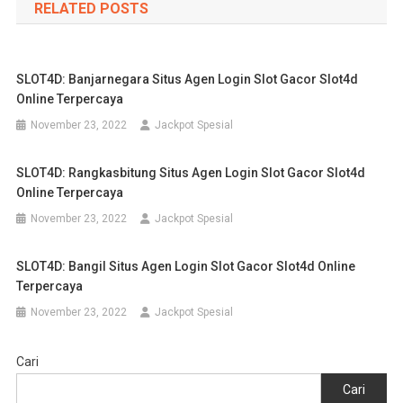
RELATED POSTS
SLOT4D: Banjarnegara Situs Agen Login Slot Gacor Slot4d
Online Terpercaya
November 23, 2022
Jackpot Spesial
SLOT4D: Rangkasbitung Situs Agen Login Slot Gacor Slot4d
Online Terpercaya
November 23, 2022
Jackpot Spesial
SLOT4D: Bangil Situs Agen Login Slot Gacor Slot4d Online
Terpercaya
November 23, 2022
Jackpot Spesial
Cari
Cari