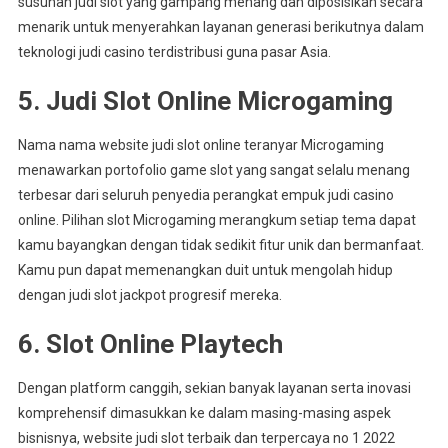
susunan judi slot yang gampang menang dan diposisikan secara
menarik untuk menyerahkan layanan generasi berikutnya dalam
teknologi judi casino terdistribusi guna pasar Asia.
5. Judi Slot Online Microgaming
Nama nama website judi slot online teranyar Microgaming
menawarkan portofolio game slot yang sangat selalu menang
terbesar dari seluruh penyedia perangkat empuk judi casino
online. Pilihan slot Microgaming merangkum setiap tema dapat
kamu bayangkan dengan tidak sedikit fitur unik dan bermanfaat.
Kamu pun dapat memenangkan duit untuk mengolah hidup
dengan judi slot jackpot progresif mereka.
6. Slot Online Playtech
Dengan platform canggih, sekian banyak layanan serta inovasi
komprehensif dimasukkan ke dalam masing-masing aspek
bisnisnya, website judi slot terbaik dan terpercaya no 1 2022