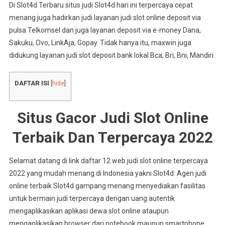
Di Slot4d Terbaru situs judi Slot4d hari ini terpercaya cepat
menang juga hadirkan judi layanan judi slot online deposit via
pulsa Telkomsel dan juga layanan deposit via e-money Dana,
Sakuku, Ovo, LinkAja, Gopay. Tidak hanya itu, maxwin juga
didukung layanan judi slot deposit bank lokal Bca, Bri, Bni, Mandiri.
DAFTAR ISI
[
hide
]
Situs Gacor Judi Slot Online
Terbaik Dan Terpercaya 2022
Selamat datang di link daftar 12 web judi slot online terpercaya
2022 yang mudah menang di Indonesia yakni Slot4d. Agen judi
online terbaik Slot4d gampang menang menyediakan fasilitas
untuk bermain judi terpercaya dengan uang autentik
mengaplikasikan aplikasi dewa slot online ataupun
mengaplikasikan browser dari notebook maupun smartphone.