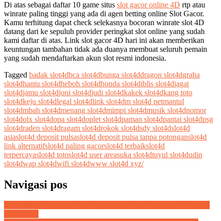
Di atas sebagai daftar 10 game situs
slot gacor online 4D
rtp atau
winrate paling tinggi yang ada di agen betting online Slot Gacor.
Kamu terhitung dapat check selekasnya bocoran winrate slot 4D
datang dari ke sepuluh provider peringkat slot online yang sudah
kami daftar di atas. Link slot gacor 4D hari ini akan memberikan
keuntungan tambahan tidak ada duanya membuat seluruh pemain
yang sudah mendaftarkan akun slot resmi indonesia.
Tagged
badak slot4d
bca slot4d
bunga slot4d
dragon slot4d
graha
slot4d
hantu slot4d
heboh slot4d
honda slot4d
iblis slot4d
jagat
slot4d
jamu slot4d
joni slot4d
judi slot4d
kakek slot4d
kang toto
slot4d
keju slot4d
legal slot4d
link slot4d
m slot4d net
mantul
slot4d
mbah slot4d
menang slot4d
mimpi slot4d
musik slot4d
nomor
slot4d
olx slot4d
opa slot4d
oplet slot4d
paman slot4d
pantai slot4d
psg
slot4d
raden slot4d
ragam slot4d
rokok slot4d
sdy slot4d
slot4d
asia
slot4d deposit pulsa
slot4d deposit pulsa tanpa potongan
slot4d
link alternatif
slot4d paling gacor
slot4d terbaik
slot4d
terpercaya
slot4d toto
slot4d user area
suka slot4d
tuyul slot4d
udin
slot4d
wap slot4d
wifi slot4d
www slot4d xyz/
Navigasi pos
SLOT4D: Purwodadi Situs Agen Login Slot Gacor Slot4d Online
Terpercaya