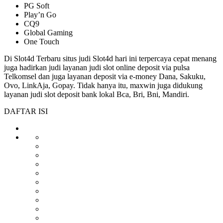
PG Soft
Play’n Go
CQ9
Global Gaming
One Touch
Di Slot4d Terbaru situs judi Slot4d hari ini terpercaya cepat menang
juga hadirkan judi layanan judi slot online deposit via pulsa
Telkomsel dan juga layanan deposit via e-money Dana, Sakuku,
Ovo, LinkAja, Gopay. Tidak hanya itu, maxwin juga didukung
layanan judi slot deposit bank lokal Bca, Bri, Bni, Mandiri.
DAFTAR ISI