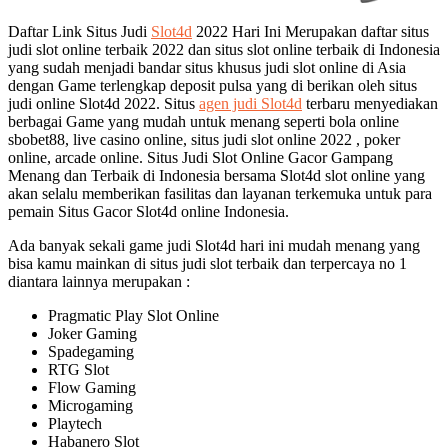
Daftar Link Situs Judi
Slot4d
2022 Hari Ini Merupakan daftar situs
judi slot online terbaik 2022 dan situs slot online terbaik di Indonesia
yang sudah menjadi bandar situs khusus judi slot online di Asia
dengan Game terlengkap deposit pulsa yang di berikan oleh situs
judi online Slot4d 2022. Situs
agen judi Slot4d
terbaru menyediakan
berbagai Game yang mudah untuk menang seperti bola online
sbobet88, live casino online, situs judi slot online 2022 , poker
online, arcade online. Situs Judi Slot Online Gacor Gampang
Menang dan Terbaik di Indonesia bersama Slot4d slot online yang
akan selalu memberikan fasilitas dan layanan terkemuka untuk para
pemain Situs Gacor Slot4d online Indonesia.
Ada banyak sekali game judi Slot4d hari ini mudah menang yang
bisa kamu mainkan di situs judi slot terbaik dan terpercaya no 1
diantara lainnya merupakan :
Pragmatic Play Slot Online
Joker Gaming
Spadegaming
RTG Slot
Flow Gaming
Microgaming
Playtech
Habanero Slot