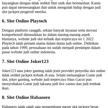
bayangkan dengan tidak sedikit fitur unik dan bermanfaat. Kamu
pun dapat memenangkan duit untuk mengolah hidup dengan judi
slot jackpot progresif mereka.
6. Slot Online Playtech
Dengan platform canggih, sekian banyak layanan serta inovasi
komprehensif dimasukkan ke dalam masing-masing aspek
bisnisnya, website judi slot terbaik dan terpercaya no 1 2022
Playtech ialah pemain utama dalam dunia judi online. Didirikan
pada tahun 1999, perusahaan ini sudah menjadi pemimpin dalam
pasar website judi online indonesia.
7. Slot Online Joker123
Joker123 atau joker gaming ialah jenis provider penyedia slot online
tidak sedikit jackpot terbaik di asia. Selain meluangkan Game judi
slot, joker gaming, website judi terpercaya Situs Gacor pun
menyediakan Game judi laksana judi live casino dan judi tembak
ikan.
8. Slot Online Habanero
Habanero ialah salah satu pengembang mesin slot jackpot besar