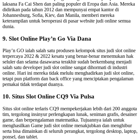
laksana Fa Cai Shen dan paling populer di Eropa dan Asia. Mereka
didirikan pada tahun 2012 dan mempunyai empat kantor di
Johannesburg, Sofia, Kiev, dan Manila, memberi mereka
keterampilan untuk beroperasi di pasar website judi online semua
dunia.
9. Slot Online Play’n Go Via Dana
Play’n GO ialah salah satu produsen kelompok situs judi slot online
terpercaya 2022 & 2022 kesatu yang benar-benar menemukan hak
seluler dan selama dasawarsa terakhir sudah berkembang menjadi
salah satu developer judi slot online sangat dihormati di industri
online. Hari ini mereka tidak melulu menghadirkan judi slot online,
tetapi pun platform dan back office yang menciptakan pengalaman
pemakai tidak terdapat duanya.
10. Situs Slot Online CQ9 Via Pulsa
Situs slot online terlaris CQ9 mempekerjakan lebih dari 200 anggota
tim, tergolong insinyur perlengkapan lunak, seniman grafis, desainer
game, dan berpengalaman matematika. Tujuannya ialah untuk
menghasilkan Game judi slot online menakjubkan dan menghibur
serta bisa dimainkan di seluruh perangkat, tergolong desktop, laptop,
ponsel, dan tablet.