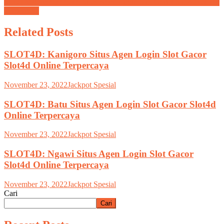
SLOT4D: Temanggung Situs Agen Login Slot Gacor Slot4d Online
Terpercaya
Related Posts
SLOT4D: Kanigoro Situs Agen Login Slot Gacor
Slot4d Online Terpercaya
November 23, 2022
Jackpot Spesial
SLOT4D: Batu Situs Agen Login Slot Gacor Slot4d
Online Terpercaya
November 23, 2022
Jackpot Spesial
SLOT4D: Ngawi Situs Agen Login Slot Gacor
Slot4d Online Terpercaya
November 23, 2022
Jackpot Spesial
Cari
Cari