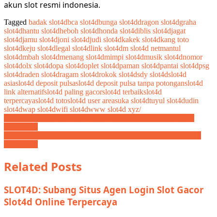
akun slot resmi indonesia.
Tagged
badak slot4d
bca slot4d
bunga slot4d
dragon slot4d
graha
slot4d
hantu slot4d
heboh slot4d
honda slot4d
iblis slot4d
jagat
slot4d
jamu slot4d
joni slot4d
judi slot4d
kakek slot4d
kang toto
slot4d
keju slot4d
legal slot4d
link slot4d
m slot4d net
mantul
slot4d
mbah slot4d
menang slot4d
mimpi slot4d
musik slot4d
nomor
slot4d
olx slot4d
opa slot4d
oplet slot4d
paman slot4d
pantai slot4d
psg
slot4d
raden slot4d
ragam slot4d
rokok slot4d
sdy slot4d
slot4d
asia
slot4d deposit pulsa
slot4d deposit pulsa tanpa potongan
slot4d
link alternatif
slot4d paling gacor
slot4d terbaik
slot4d
terpercaya
slot4d toto
slot4d user area
suka slot4d
tuyul slot4d
udin
slot4d
wap slot4d
wifi slot4d
www slot4d xyz/
Navigasi
SLOT4D: Batang Situs Agen Login Slot Gacor Slot4d Online
Terpercaya
pos
SLOT4D: Wonogiri Situs Agen Login Slot Gacor Slot4d Online
Terpercaya
Related Posts
SLOT4D: Subang Situs Agen Login Slot Gacor
Slot4d Online Terpercaya