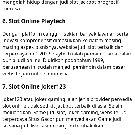
mengolah hidup dengan judi slot jackpot progresif
mereka.
6. Slot Online Playtech
Dengan platform canggih, sekian banyak layanan serta
inovasi komprehensif dimasukkan ke dalam masing-
masing aspek bisnisnya, website judi slot terbaik dan
terpercaya no 1 2022 Playtech ialah pemain utama dalam
dunia judi online. Didirikan pada tahun 1999,
perusahaan ini sudah menjadi pemimpin dalam pasar
website judi online indonesia.
7. Slot Online Joker123
Joker123 atau joker gaming ialah jenis provider penyedia
slot online tidak sedikit jackpot terbaik di asia. Selain
meluangkan Game judi slot, joker gaming, website judi
terpercaya Situs Gacor pun menyediakan Game judi
laksana judi live casino dan judi tembak ikan.