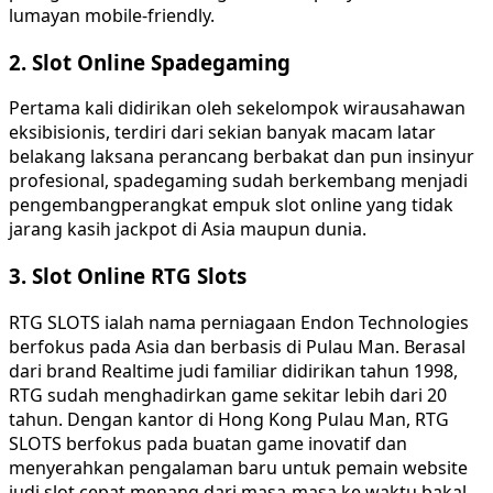
lumayan mobile-friendly.
2. Slot Online Spadegaming
Pertama kali didirikan oleh sekelompok wirausahawan
eksibisionis, terdiri dari sekian banyak macam latar
belakang laksana perancang berbakat dan pun insinyur
profesional, spadegaming sudah berkembang menjadi
pengembangperangkat empuk slot online yang tidak
jarang kasih jackpot di Asia maupun dunia.
3. Slot Online RTG Slots
RTG SLOTS ialah nama perniagaan Endon Technologies
berfokus pada Asia dan berbasis di Pulau Man. Berasal
dari brand Realtime judi familiar didirikan tahun 1998,
RTG sudah menghadirkan game sekitar lebih dari 20
tahun. Dengan kantor di Hong Kong Pulau Man, RTG
SLOTS berfokus pada buatan game inovatif dan
menyerahkan pengalaman baru untuk pemain website
judi slot cepat menang dari masa-masa ke waktu bakal