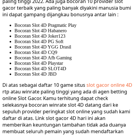
paling tinggi 2022. Ada juga bocoran 10 provider slot
gacor terbaik yang paling banyak diyakini manusia bumi
ini dapat gampang dijangkau bonusnya antar lain :
Bocoran Slot 4D Pragmatic Play
Bocoran Slot 4D Habanero
Bocoran Slot 4D Joker123
Bocoran Slot 4D PG Soft
Bocoran Slot 4D YGG Drasil
Bocoran Slot 4D CQ9
Bocoran Slot 4D Afb Gaming
Bocoran Slot 4D Playstar
Bocoran Slot 4D SLOT4D
Bocoran Slot 4D JBD
Di atas sebagai daftar 10 game situs
slot gacor online 4D
rtp atau winrate paling tinggi yang ada di agen betting
online Slot Gacor. Kamu terhitung dapat check
selekasnya bocoran winrate slot 4D datang dari ke
sepuluh provider peringkat slot online yang sudah kami
daftar di atas. Link slot gacor 4D hari ini akan
memberikan keuntungan tambahan tidak ada duanya
membuat seluruh pemain yang sudah mendaftarkan