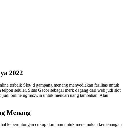
aya 2022
online terbaik Slot4d gampang menang menyediakan fasilitas untuk
elpon seluler. Situs Gacor sebagai merk dagang dari web judi slot
web judi online ugmaxwin untuk mencari uang tambahan. Atau
ang Menang
 ini hal keberuntungan cukup dominan untuk menemukan kemenangan