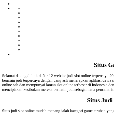
Situs G
Selamat datang di link daftar 12 website judi slot online terpercay
bermain judi terpercaya dengan uang asli menerapkan aplikasi dewa s
online sah dan mempunyai laman slot online terbesar di Indonesia d
menciptakan kesibukan mereka bermain judi sebagai mata pencaharian 
Situs Jud
Situs judi slot online mudah menang ialah kategori game taruhan 