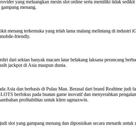
 provider yang meluangkan mesin slot online serta memiliki tidak sedik
lot gampang menang.
edikit menang terkemuka yang telah lama malang melintang di industri 
mobile-friendly.
erdiri dari sekian banyak macam latar belakang laksana perancang ber
sih jackpot di Asia maupun dunia.
Asia dan berbasis di Pulau Man. Berasal dari brand Realtime judi fa
LOTS berfokus pada buatan game inovatif dan menyerahkan pengalama
mbahan profitabilitas untuk klien ugmaxwin.
udi slot yang gampang menang dan diposisikan secara menarik untuk m