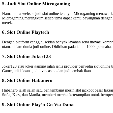
5. Judi Slot Online Microgaming
Nama nama website judi slot online teranyar Microgaming menawarkan 
Microgaming merangkum setiap tema dapat kamu bayangkan dengan tid
mereka.
6. Slot Online Playtech
Dengan platform canggih, sekian banyak layanan serta inovasi kompre
utama dalam dunia judi online. Didirikan pada tahun 1999, perusahaa
7. Slot Online Joker123
Joker123 atau joker gaming ialah jenis provider penyedia slot online 
Game judi laksana judi live casino dan judi tembak ikan.
8. Slot Online Habanero
Habanero ialah salah satu pengembang mesin slot jackpot besar laks
Sofia, Kiev, dan Manila, memberi mereka keterampilan untuk beropera
9. Slot Online Play’n Go Via Dana