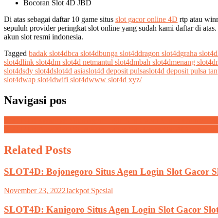
Bocoran Slot 4D JBD
Di atas sebagai daftar 10 game situs
slot gacor online 4D
rtp atau winr
sepuluh provider peringkat slot online yang sudah kami daftar di a
akun slot resmi indonesia.
Tagged
badak slot4d
bca slot4d
bunga slot4d
dragon slot4d
graha slot4d
slot4d
link slot4d
m slot4d net
mantul slot4d
mbah slot4d
menang slot4d
slot4d
sdy slot4d
slot4d asia
slot4d deposit pulsa
slot4d deposit pulsa ta
slot4d
wap slot4d
wifi slot4d
www slot4d xyz/
Navigasi pos
SLOT4D: Kebumen Situs Agen Login Slot Gacor Slot4d Online Ter
SLOT4D: Purwodadi Situs Agen Login Slot Gacor Slot4d Online Te
Related Posts
SLOT4D: Bojonegoro Situs Agen Login Slot Gacor Sl
November 23, 2022
Jackpot Spesial
SLOT4D: Kanigoro Situs Agen Login Slot Gacor Slo