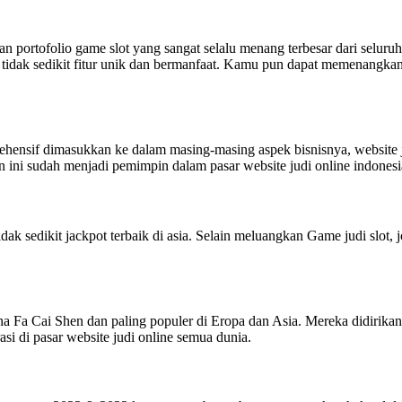
portofolio game slot yang sangat selalu menang terbesar dari seluruh 
ak sedikit fitur unik dan bermanfaat. Kamu pun dapat memenangkan du
hensif dimasukkan ke dalam masing-masing aspek bisnisnya, website ju
n ini sudah menjadi pemimpin dalam pasar website judi online indonesi
tidak sedikit jackpot terbaik di asia. Selain meluangkan Game judi slot
ana Fa Cai Shen dan paling populer di Eropa dan Asia. Mereka didiri
si di pasar website judi online semua dunia.