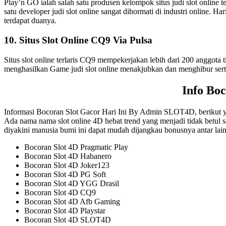
Play’n GO ialah salah satu produsen kelompok situs judi slot onlin
satu developer judi slot online sangat dihormati di industri online. 
terdapat duanya.
10. Situs Slot Online CQ9 Via Pulsa
Situs slot online terlaris CQ9 mempekerjakan lebih dari 200 anggota
menghasilkan Game judi slot online menakjubkan dan menghibur serta b
Info Bo
Informasi Bocoran Slot Gacor Hari Ini By Admin SLOT4D, berikut yan
Ada nama nama slot online 4D hebat trend yang menjadi tidak betul sa
diyakini manusia bumi ini dapat mudah dijangkau bonusnya antar lain
Bocoran Slot 4D Pragmatic Play
Bocoran Slot 4D Habanero
Bocoran Slot 4D Joker123
Bocoran Slot 4D PG Soft
Bocoran Slot 4D YGG Drasil
Bocoran Slot 4D CQ9
Bocoran Slot 4D Afb Gaming
Bocoran Slot 4D Playstar
Bocoran Slot 4D SLOT4D