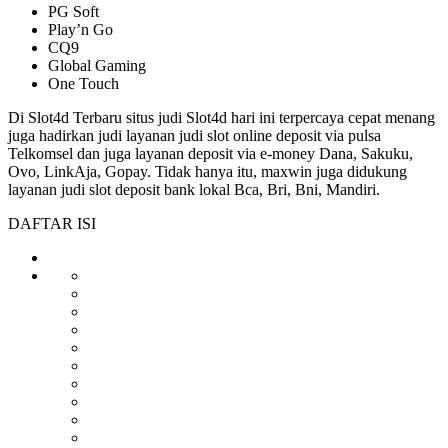
PG Soft
Play’n Go
CQ9
Global Gaming
One Touch
Di Slot4d Terbaru situs judi Slot4d hari ini terpercaya cepat menang
juga hadirkan judi layanan judi slot online deposit via pulsa
Telkomsel dan juga layanan deposit via e-money Dana, Sakuku,
Ovo, LinkAja, Gopay. Tidak hanya itu, maxwin juga didukung
layanan judi slot deposit bank lokal Bca, Bri, Bni, Mandiri.
DAFTAR ISI