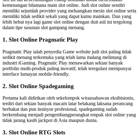
kemenangan bilamana main slot online. Judi slot online sendiri
memiliki sejumlah provider yang meluangkan mesin slot online serta
memiliki tidak sedikit sekali yang dapat kamu mainkan. Dan yang
lebih hebat nya lagi game slot online dengan duit asli ini tergolong
dalam tipe susunan slot gampang menang.
1. Slot Online Pragmatic Play
Pragmatic Play ialah penyedia Game website judi slot paling tidak
sedikit menang terkemuka yang telah lama malang melintang di
industri iGaming. Pragmatic Play menawarkan sekian banyak
portfolio multi-produk paling inovatif, telah teregulasi mempunyai
interface lumayan mobile-friendly.
2. Slot Online Spadegaming
Pertama kali didirikan oleh sekelompok wirausahawan eksibisionis,
terdiri dari sekian banyak macam latar belakang laksana perancang
berbakat dan pun insinyur profesional, spadegaming sudah
berkembang menjadi pengembangperangkat empuk slot online yang
tidak jarang kasih jackpot di Asia maupun dunia.
3. Slot Online RTG Slots