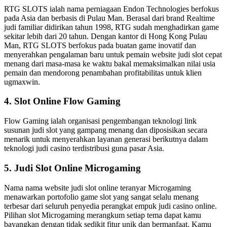
RTG SLOTS ialah nama perniagaan Endon Technologies berfokus
pada Asia dan berbasis di Pulau Man. Berasal dari brand Realtime
judi familiar didirikan tahun 1998, RTG sudah menghadirkan game
sekitar lebih dari 20 tahun. Dengan kantor di Hong Kong Pulau
Man, RTG SLOTS berfokus pada buatan game inovatif dan
menyerahkan pengalaman baru untuk pemain website judi slot cepat
menang dari masa-masa ke waktu bakal memaksimalkan nilai usia
pemain dan mendorong penambahan profitabilitas untuk klien
ugmaxwin.
4. Slot Online Flow Gaming
Flow Gaming ialah organisasi pengembangan teknologi link
susunan judi slot yang gampang menang dan diposisikan secara
menarik untuk menyerahkan layanan generasi berikutnya dalam
teknologi judi casino terdistribusi guna pasar Asia.
5. Judi Slot Online Microgaming
Nama nama website judi slot online teranyar Microgaming
menawarkan portofolio game slot yang sangat selalu menang
terbesar dari seluruh penyedia perangkat empuk judi casino online.
Pilihan slot Microgaming merangkum setiap tema dapat kamu
bayangkan dengan tidak sedikit fitur unik dan bermanfaat. Kamu