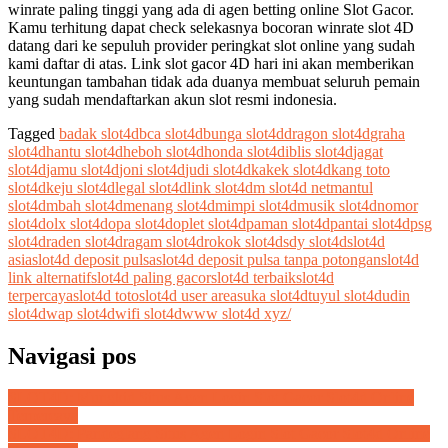
winrate paling tinggi yang ada di agen betting online Slot Gacor.
Kamu terhitung dapat check selekasnya bocoran winrate slot 4D
datang dari ke sepuluh provider peringkat slot online yang sudah
kami daftar di atas. Link slot gacor 4D hari ini akan memberikan
keuntungan tambahan tidak ada duanya membuat seluruh pemain
yang sudah mendaftarkan akun slot resmi indonesia.
Tagged
badak slot4d
bca slot4d
bunga slot4d
dragon slot4d
graha
slot4d
hantu slot4d
heboh slot4d
honda slot4d
iblis slot4d
jagat
slot4d
jamu slot4d
joni slot4d
judi slot4d
kakek slot4d
kang toto
slot4d
keju slot4d
legal slot4d
link slot4d
m slot4d net
mantul
slot4d
mbah slot4d
menang slot4d
mimpi slot4d
musik slot4d
nomor
slot4d
olx slot4d
opa slot4d
oplet slot4d
paman slot4d
pantai slot4d
psg
slot4d
raden slot4d
ragam slot4d
rokok slot4d
sdy slot4d
slot4d
asia
slot4d deposit pulsa
slot4d deposit pulsa tanpa potongan
slot4d
link alternatif
slot4d paling gacor
slot4d terbaik
slot4d
terpercaya
slot4d toto
slot4d user area
suka slot4d
tuyul slot4d
udin
slot4d
wap slot4d
wifi slot4d
www slot4d xyz/
Navigasi pos
SLOT4D: Mungkid Situs Agen Login Slot Gacor Slot4d Online
Terpercaya
SLOT4D: Pandeglang Situs Agen Login Slot Gacor Slot4d Online