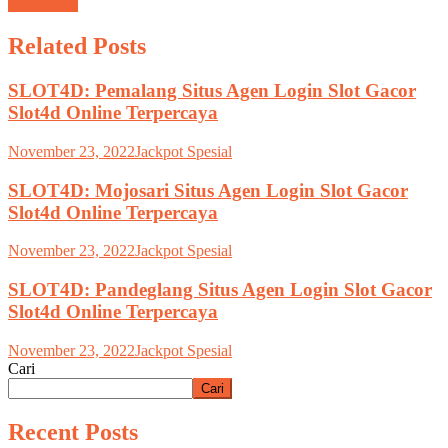
Terpercaya
Related Posts
SLOT4D: Pemalang Situs Agen Login Slot Gacor
Slot4d Online Terpercaya
November 23, 2022
Jackpot Spesial
SLOT4D: Mojosari Situs Agen Login Slot Gacor
Slot4d Online Terpercaya
November 23, 2022
Jackpot Spesial
SLOT4D: Pandeglang Situs Agen Login Slot Gacor
Slot4d Online Terpercaya
November 23, 2022
Jackpot Spesial
Cari
Cari
Recent Posts