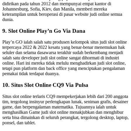
didirikan pada tahun 2012 dan mempunyai empat kantor di
Johannesburg, Sofia, Kiev, dan Manila, memberi mereka
keterampilan untuk beroperasi di pasar website judi online semua
dunia.
9. Slot Online Play’n Go Via Dana
Play’n GO ialah salah satu produsen kelompok situs judi slot online
terpercaya 2022 & 2022 kesatu yang benar-benar menemukan hak
seluler dan selama dasawarsa terakhir sudah berkembang menjadi
salah satu developer judi slot online sangat dihormati di industri
online. Hari ini mereka tidak melulu menghadirkan judi slot online,
tetapi pun platform dan back office yang menciptakan pengalaman
pemakai tidak terdapat duanya.
10. Situs Slot Online CQ9 Via Pulsa
Situs slot online terlaris CQ9 mempekerjakan lebih dari 200 anggota
tim, tergolong insinyur perlengkapan lunak, seniman grafis, desainer
game, dan berpengalaman matematika. Tujuannya ialah untuk
menghasilkan Game judi slot online menakjubkan dan menghibur
serta bisa dimainkan di seluruh perangkat, tergolong desktop, laptop,
ponsel, dan tablet.