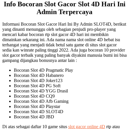
Info Bocoran Slot Gacor Slot 4D Hari Ini
Admin Terpercaya
Informasi Bocoran Slot Gacor Hari Ini By Admin SLOT4D, berikut
yang dinanti menunggu oleh sebagian penjudi pro-player yang
mencari kabar bocoran rtp slot gacor 4D hari ini membikin
dimainkan sekarang ini. Ada nama nama slot online 4D hebat isu
terhangat yang menjadi tidak betul satu game di situs slot gacor
sedia kan winrate paling tinggi 2022. Ada juga bocoran 10 provider
slot gacor terbaik yang paling banyak diyakini manusia bumi ini bisa
gampang dijangkau bonusnya antar lain :
Bocoran Slot 4D Pragmatic Play
Bocoran Slot 4D Habanero
Bocoran Slot 4D Joker123
Bocoran Slot 4D PG Soft
Bocoran Slot 4D YGG Drasil
Bocoran Slot 4D CQ9
Bocoran Slot 4D Afb Gaming
Bocoran Slot 4D Playstar
Bocoran Slot 4D SLOT4D
Bocoran Slot 4D JBD
Di atas sebagai daftar 10 game situs
slot gacor online 4D
rtp atau