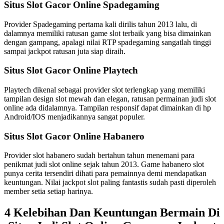
Situs Slot Gacor Online Spadegaming
Provider Spadegaming pertama kali dirilis tahun 2013 lalu, di
dalamnya memiliki ratusan game slot terbaik yang bisa dimainkan
dengan gampang, apalagi nilai RTP spadegaming sangatlah tinggi
sampai jackpot ratusan juta siap diraih.
Situs Slot Gacor Online Playtech
Playtech dikenal sebagai provider slot terlengkap yang memiliki
tampilan design slot mewah dan elegan, ratusan permainan judi slot
online ada didalamnya. Tampilan responsif dapat dimainkan di hp
Android/IOS menjadikannya sangat populer.
Situs Slot Gacor Online Habanero
Provider slot habanero sudah bertahun tahun menemani para
penikmat judi slot online sejak tahun 2013. Game habanero slot
punya cerita tersendiri dihati para pemainnya demi mendapatkan
keuntungan. Nilai jackpot slot paling fantastis sudah pasti diperoleh
member setia setiap harinya.
4 Kelebihan Dan Keuntungan Bermain Di