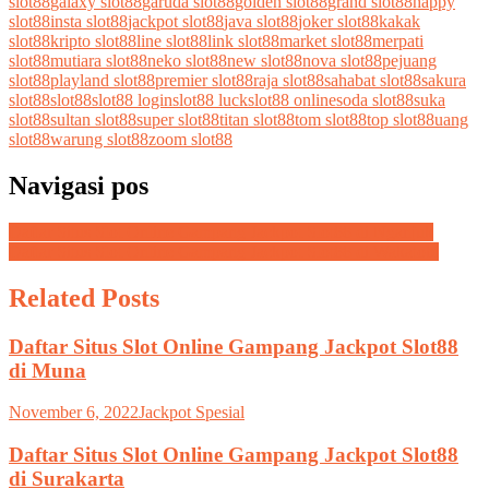
slot88
galaxy slot88
garuda slot88
golden slot88
grand slot88
happy
slot88
insta slot88
jackpot slot88
java slot88
joker slot88
kakak
slot88
kripto slot88
line slot88
link slot88
market slot88
merpati
slot88
mutiara slot88
neko slot88
new slot88
nova slot88
pejuang
slot88
playland slot88
premier slot88
raja slot88
sahabat slot88
sakura
slot88
slot88
slot88 login
slot88 luck
slot88 online
soda slot88
suka
slot88
sultan slot88
super slot88
titan slot88
tom slot88
top slot88
uang
slot88
warung slot88
zoom slot88
Navigasi pos
Daftar Situs Slot Online Gampang Jackpot Slot88 di Nganjuk
Daftar Situs Slot Online Gampang Jackpot Slot88 di Wakatobi
Related Posts
Daftar Situs Slot Online Gampang Jackpot Slot88
di Muna
November 6, 2022
Jackpot Spesial
Daftar Situs Slot Online Gampang Jackpot Slot88
di Surakarta