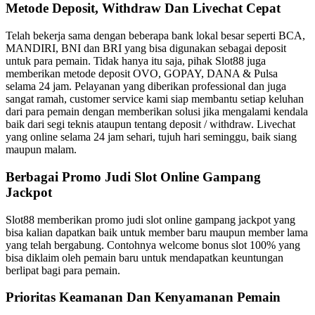
Metode Deposit, Withdraw Dan Livechat Cepat
Telah bekerja sama dengan beberapa bank lokal besar seperti BCA,
MANDIRI, BNI dan BRI yang bisa digunakan sebagai deposit
untuk para pemain. Tidak hanya itu saja, pihak Slot88 juga
memberikan metode deposit OVO, GOPAY, DANA & Pulsa
selama 24 jam. Pelayanan yang diberikan professional dan juga
sangat ramah, customer service kami siap membantu setiap keluhan
dari para pemain dengan memberikan solusi jika mengalami kendala
baik dari segi teknis ataupun tentang deposit / withdraw. Livechat
yang online selama 24 jam sehari, tujuh hari seminggu, baik siang
maupun malam.
Berbagai Promo Judi Slot Online Gampang
Jackpot
Slot88 memberikan promo judi slot online gampang jackpot yang
bisa kalian dapatkan baik untuk member baru maupun member lama
yang telah bergabung. Contohnya welcome bonus slot 100% yang
bisa diklaim oleh pemain baru untuk mendapatkan keuntungan
berlipat bagi para pemain.
Prioritas Keamanan Dan Kenyamanan Pemain