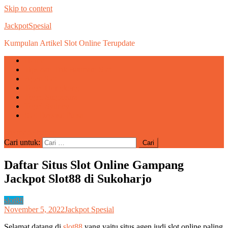
Skip to content
JackpotSpesial
Kumpulan Artikel Slot Online Terupdate
Home
Tips dan Trik Bermain Slot
Agen Slot
Togel Hongkong
Togel Singapura
Togel Sydney
Slot Deposit Pulsa
site mode button
Cari untuk:
Daftar Situs Slot Online Gampang
Jackpot Slot88 di Sukoharjo
slot88
November 5, 2022
Jackpot Spesial
Selamat datang di
slot88
yang yaitu situs agen judi slot online paling