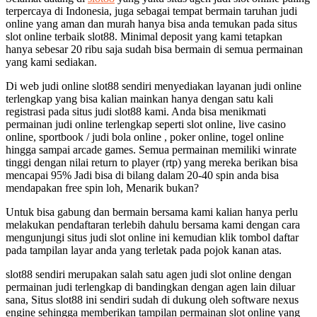
terpercaya di Indonesia, juga sebagai tempat bermain taruhan judi
online yang aman dan murah hanya bisa anda temukan pada situs
slot online terbaik slot88. Minimal deposit yang kami tetapkan
hanya sebesar 20 ribu saja sudah bisa bermain di semua permainan
yang kami sediakan.
Di web judi online slot88 sendiri menyediakan layanan judi online
terlengkap yang bisa kalian mainkan hanya dengan satu kali
registrasi pada situs judi slot88 kami. Anda bisa menikmati
permainan judi online terlengkap seperti slot online, live casino
online, sportbook / judi bola online , poker online, togel online
hingga sampai arcade games. Semua permainan memiliki winrate
tinggi dengan nilai return to player (rtp) yang mereka berikan bisa
mencapai 95% Jadi bisa di bilang dalam 20-40 spin anda bisa
mendapakan free spin loh, Menarik bukan?
Untuk bisa gabung dan bermain bersama kami kalian hanya perlu
melakukan pendaftaran terlebih dahulu bersama kami dengan cara
mengunjungi situs judi slot online ini kemudian klik tombol daftar
pada tampilan layar anda yang terletak pada pojok kanan atas.
slot88 sendiri merupakan salah satu agen judi slot online dengan
permainan judi terlengkap di bandingkan dengan agen lain diluar
sana, Situs slot88 ini sendiri sudah di dukung oleh software nexus
engine sehingga memberikan tampilan permainan slot online yang