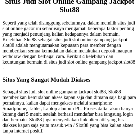
Situs Judi Slot Online Gampang Jackpot
Slot88
Seperti yang telah disinggung sebelumnya, dalam memilih situs judi
slot online gacor ini seharusnya mengamati beberapa faktor penting
yang menjadi penunjang kalian kedapannya dalam bermain.
Kelebihan Slot88 sebagai situs judi slot online gampang jackpot
slot88 adalah mengutamakan kepuasan para member dengan
memberikan semua kemudahan dalam melakukan deposit maupun
withdraw dengan berbagai cara. Berikut 4 kelebihan dan
keuntungan bermain di situs judi slot online gampang jackpot slot88
:
Situs Yang Sangat Mudah Diakses
Sebagai situs judi slot online gampang jackpot slot88, Slot88
memberikan kemudahan akses kapan saja dan dimana saja bagi para
pemainnya. kalian dapat mengakses melalui smartphone
Smartphone, Tablet, Laptop ataupun PC. Proses daftar akun hanya
kurang dari 5 menit, setelah berhasil mendaftar bisa langsung login
dan bermain. Slot88 juga menyediakan link alternatif yang bisa
diakses kapan saja yaitu masuk.win / Slot88 yang bisa kalian akses
tanpa internet positif.